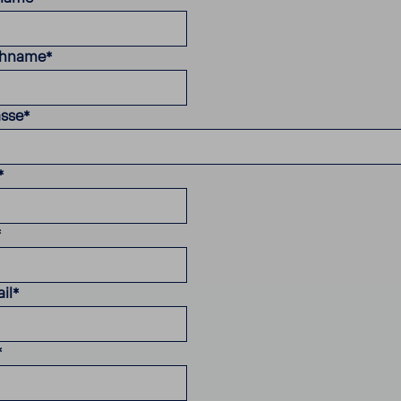
hname
*
asse
*
*
*
il
*
*