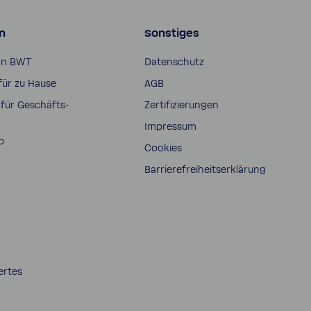
n
Sonstiges
on BWT
Daten­schutz
für zu Hause
AGB
für Geschäfts­
Zerti­fi­zie­rungen
Impressum
p
Cookies
Barrie­re­frei­heits­er­klä­rung
s
ertes