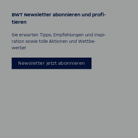
BWT News­letter abon­nieren und profi­
tieren
Sie erwarten Tipps, Empfeh­lungen und Inspi­
ra­tion sowie tolle Aktionen und Wett­be­
werbe!
News­letter jetzt abon­nieren