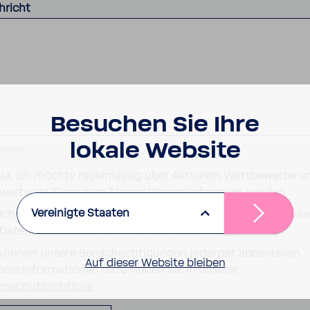
hricht
Besu­chen Sie Ihre
lokale Website
chtfeld
Ja, ich möchte regelmässig über Aktionen, Wettbewerbe u
wertvolle Tipps zum Thema Wasser informiert werden.
Vereinigte Staaten
Ich stimme zu, dass BWT meine persönlichen Daten gemäs
Datenschutz speichern und verarbeiten darf.
*
 können unsere Benachrichtigungen jederzeit abbestellen.
Auf dieser Website bleiben
tere Informationen dazu finden Sie in unserer
enschutzrichtlinie
.