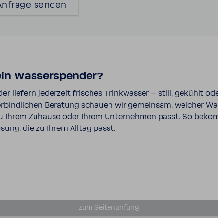
ein Wasser­spender?
r liefern jeder­zeit frisches Trink­wasser – still, gekühlt od
er­bind­li­chen Bera­tung schauen wir gemeinsam, welcher W
u Ihrem Zuhause oder Ihrem Unter­nehmen passt. So beko
sung, die zu Ihrem Alltag passt.
zum Seiten­an­fang