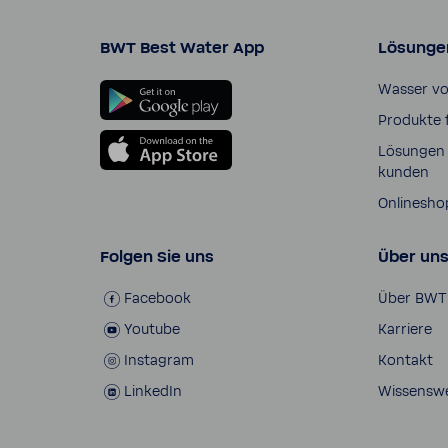
BWT Best Water App
Lösunge
Wasser v
Produkte 
Lösungen 
kunden
Online­sho
Folgen Sie uns
Über un
Face­book
Über BWT
Youtube
Karriere
Insta­gram
Kontakt
LinkedIn
Wissens­w