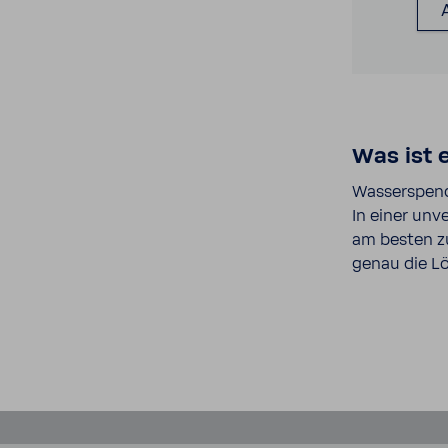
Was ist 
Wasser­spende
In einer unv
am besten z
genau die Lö