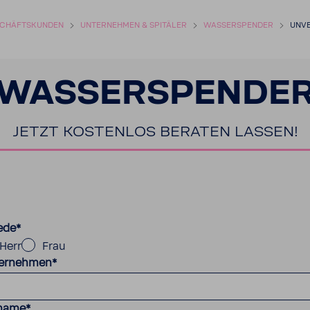
CHÄFTS­KUNDEN
UNTER­NEHMEN & SPITÄLER
WASSER­SPENDER
UNVE
WASSER­SPENDE
JETZT KOSTENLOS BERATEN LASSEN!
ede
*
Herr
Frau
ernehmen
*
name
*