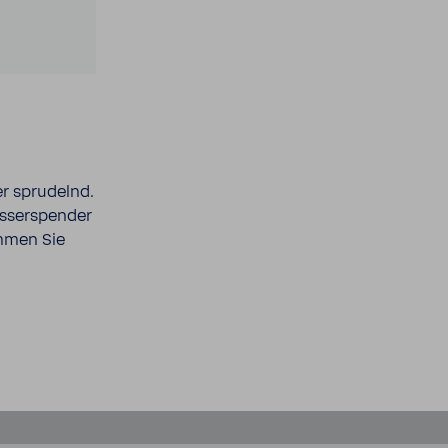
er spru­delnd.
asser­spender
mmen Sie