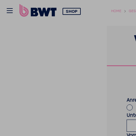
SHOP
HOME
GES
Anr
Unt
Vor