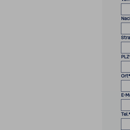
Nac
Str
PLZ
Ort
E-Ma
Tel.