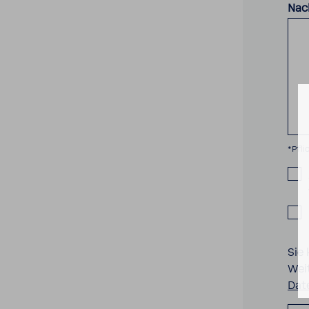
Nac
*Pfli
Sie
Wei
Dat