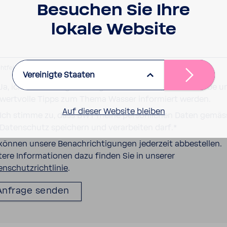
Besu­chen Sie Ihre
lokale Website
chtfeld
Vereinigte Staaten
Ja, ich möchte regelmässig über Aktionen, Wettbewerbe u
wertvolle Tipps zum Thema Wasser informiert werden.
Auf dieser Website bleiben
Ich stimme zu, dass BWT meine persönlichen Daten gemäs
Datenschutz speichern und verarbeiten darf.
*
 können unsere Benachrichtigungen jederzeit abbestellen.
tere Informationen dazu finden Sie in unserer
enschutzrichtlinie
.