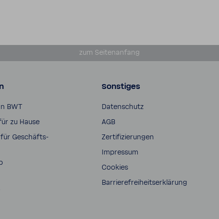
zum Seiten­an­fang
n
Sonstiges
on BWT
Daten­schutz
für zu Hause
AGB
für Geschäfts­
Zerti­fi­zie­rungen
Impressum
p
Cookies
Barrie­re­frei­heits­er­klä­rung
s