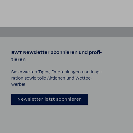
BWT News­letter abon­nieren und profi­
tieren
Sie erwarten Tipps, Empfeh­lungen und Inspi­
ra­tion sowie tolle Aktionen und Wett­be­
werbe!
News­letter jetzt abon­nieren