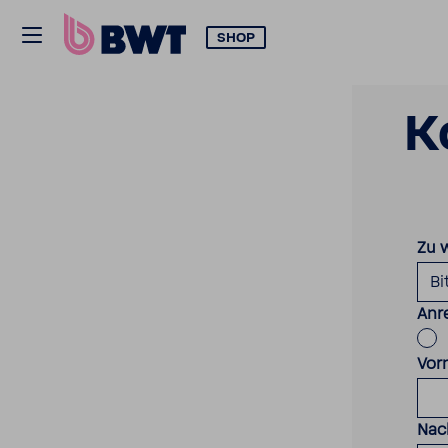
SHOP
K
Zu 
Anr
Vor
Nac