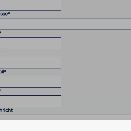
asse
*
*
*
il
*
*
hricht