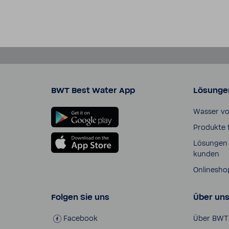
BWT Best Water App
Lösunge
Wasser v
Produkte 
Lösungen 
kunden
Online­sho
Folgen Sie uns
Über un
Face­book
Über BWT