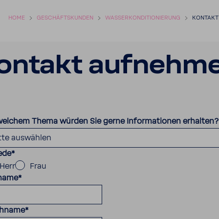
HOME
GESCHÄFTS­KUNDEN
WASSER­KON­DI­TIO­NIE­RUNG
KONTAKT
ontakt aufnehm
welchem Thema würden Sie gerne Informationen erhalten?
ede
*
Herr
Frau
name
*
hname
*