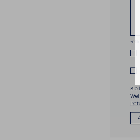
*Pfli
Sie
Wei
Dat