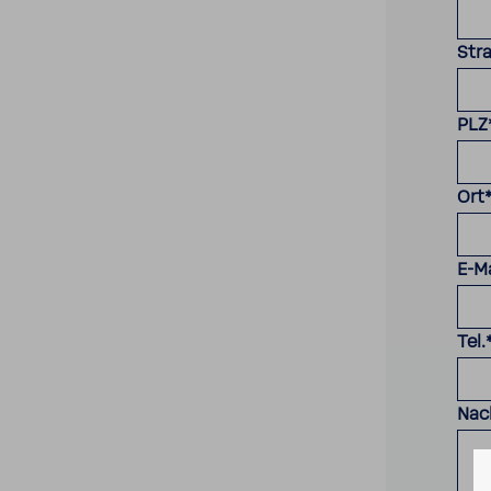
Str
PLZ
Ort
E-Ma
Tel.
Nac