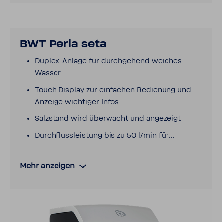
BWT Perla seta
Duplex-​Anlage für durch­ge­hend weiches
Wasser
Touch Display zur einfa­chen Bedie­nung und
Anzeige wich­tiger Infos
Salz­stand wird über­wacht und ange­zeigt
Durch­fluss­leis­tung bis zu 50 l/min für...
Mehr anzeigen