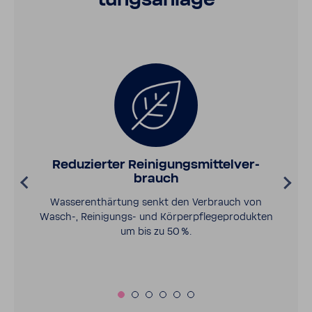
tungs­an­lage
Redu­zierter Reini­gungs­mit­tel­ver­
brauch
Wasser­ent­här­tung senkt den Verbrauch von
Wasch-​, Reinigungs-​ und Körper­pfle­ge­pro­dukten
um bis zu 50 %.