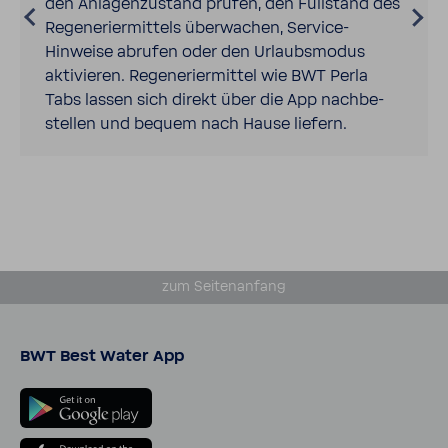
den Anla­gen­zu­stand prüfen, den Füll­stand des
Rege­ne­rier­mit­tels über­wa­chen, Service-​​
Hinweise abrufen oder den Urlaubs­modus
akti­vieren. Rege­ne­rier­mittel wie BWT Perla
Tabs lassen sich direkt über die App nach­be­
stellen und bequem nach Hause liefern.
zum Seiten­an­fang
BWT Best Water App