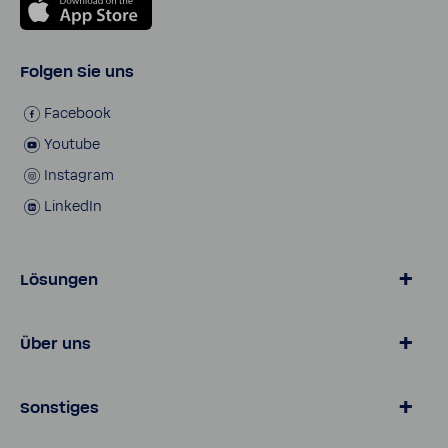
Folgen Sie uns
Face­book
Youtube
Insta­gram
LinkedIn
Lösungen
Wasser von BWT
Über uns
Produkte für zu Hause
Lösungen für Geschäfts­kunden
Über BWT
Sonstiges
Online­shop
Karriere