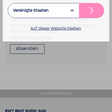
persönlichen Daten gemäss Datenschutz
Vereinigte Staaten
speichern und verarbeiten darf.
*
Sie können unsere Benachrichtigungen
jederzeit abbestellen. Weitere Informationen
Auf dieser Website bleiben
dazu finden Sie in unserer
Datenschutzrichtlinie
.
zum Seiten­an­fang
BWT Best Water App