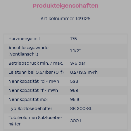
Produkt­ei­gen­schaften
Arti­kel­nummer 149125
Harz­menge in l
175
Anschluss­ge­winde
1 1/2"
(Ventil­anschl.)
Betriebs­druck min. / max.
3/6 bar
Leis­tung bei 0.5/1bar (0°f)
8.2/13.3 m³/h
Nenn­ka­pa­zität °d × m³/h
538
Nenn­ka­pa­zität °f × m³/h
963
Nenn­ka­pa­zität mol
96.3
Typ Salz­lö­se­be­hälter
SB 300-​SL
Total­vo­lumen Salz­lö­se­be­
300 l
hälter