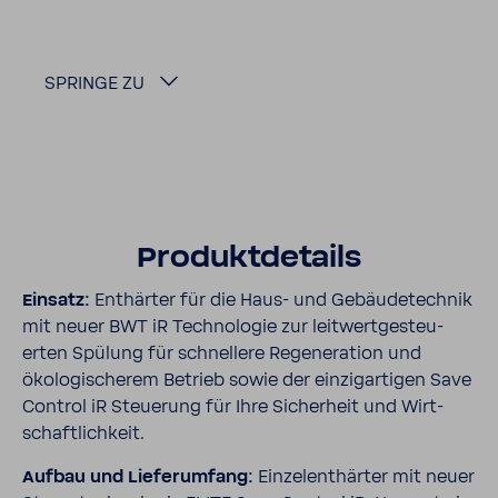
SPRINGE ZU
Produkt­de­tails
Einsatz:
Enthärter für die Haus- und Gebäu­de­technik
mit neuer BWT iR Tech­no­logie zur leit­wert­ge­steu­
erten Spülung für schnel­lere Rege­ne­ra­tion und
ökolo­gi­scherem Betrieb sowie der einzig­ar­tigen Save
Control iR Steue­rung für Ihre Sicher­heit und Wirt­
schaft­lich­keit.
Aufbau und Liefer­um­fang:
Einzel­ent­härter mit neuer