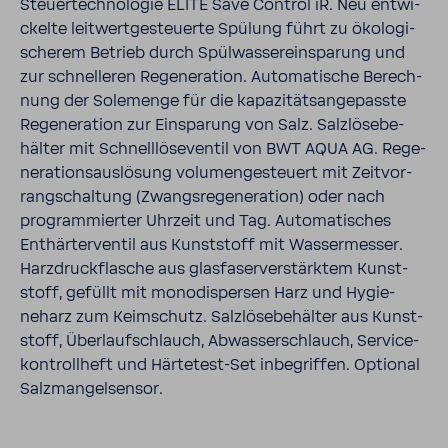
Steu­er­tech­no­logie ELITE Save Control iR. Neu entwi­
ckelte leit­wert­ge­steu­erte Spülung führt zu ökolo­gi­
scherem Betrieb durch Spül­was­ser­ein­spa­rung und
zur schnel­leren Rege­ne­ra­tion. Auto­ma­ti­sche Berech­
nung der Sole­menge für die kapa­zi­täts­an­ge­passte
Rege­ne­ra­tion zur Einspa­rung von Salz. Salz­lö­se­be­
hälter mit Schnell­lö­se­ventil von BWT AQUA AG. Rege­
ne­ra­ti­ons­aus­lö­sung volu­men­ge­steuert mit Zeit­vor­
rang­schal­tung (Zwangs­re­ge­ne­ra­tion) oder nach
program­mierter Uhrzeit und Tag. Auto­ma­ti­sches
Enthär­ter­ventil aus Kunst­stoff mit Wasser­messer.
Harz­druck­fla­sche aus glas­fa­ser­ver­stärktem Kunst­
stoff, gefüllt mit mono­di­spersen Harz und Hygie­
neharz zum Keim­schutz. Salz­lö­se­be­hälter aus Kunst­
stoff, Über­lauf­schlauch, Abwas­ser­schlauch, Service­
kon­troll­heft und Härtetest-​Set inbe­griffen. Optional
Salz­man­gel­sensor.