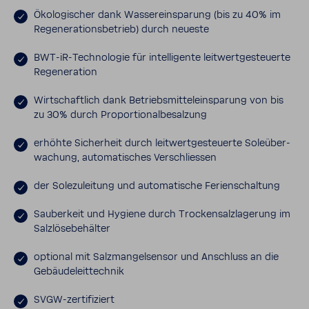
Ökolo­gi­scher dank Wasser­ein­spa­rung (bis zu 40% im
Rege­ne­ra­ti­ons­be­trieb) durch neueste
BWT-​iR-Technologie für intel­li­gente leit­wert­ge­steu­erte
Rege­ne­ra­tion
Wirt­schaft­lich dank Betriebs­mit­tel­ein­spa­rung von bis
zu 30% durch Propor­tio­nal­be­sal­zung
erhöhte Sicher­heit durch leit­wert­ge­steu­erte Sole­über­
wa­chung, auto­ma­ti­sches Verschliessen
der Sole­zu­lei­tung und auto­ma­ti­sche Feri­en­schal­tung
Sauber­keit und Hygiene durch Trocken­salz­la­ge­rung im
Salz­lö­se­be­hälter
optional mit Salz­man­gel­sensor und Anschluss an die
Gebäu­de­leit­technik
SVGW-​zertifiziert