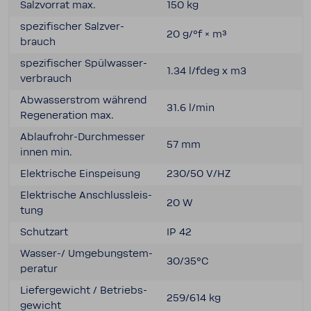
Salz­vorrat max.
150 kg
spezi­fi­scher Salz­ver­
20 g/°f × m³
brauch
spezi­fi­scher Spül­was­ser­
1.34 l/fdeg x m3
ver­brauch
Abwas­ser­strom während
31.6 l/min
Rege­ne­ra­tion max.
Ablaufrohr-​Durchmesser
57 mm
innen min.
Elek­tri­sche Einspei­sung
230/50 V/HZ
Elek­tri­sche Anschluss­leis­
20 W
tung
Schutzart
IP 42
Wasser-​/ Umge­bungs­tem­
30/35°C
pe­ratur
Liefer­ge­wicht / Betriebs­
259/614 kg
ge­wicht