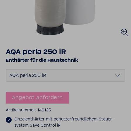
AQA perla 250 iR
Enthärter für die Haus­technik
AQA perla 250 iR
Angebot anfor­dern
Arti­kel­nummer: 149125
Einzel­ent­härter mit benut­zer­freund­li­chem Steu­er­
system Save Control iR