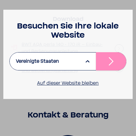
Down­load
Besu­chen Sie Ihre lokale
Website
BWT AQA perla 140 - 170 iR – Einbau-​
und Bedie­nungs­an­lei­tung
Vereinigte Staaten
BWT AQA perla 210 - 290 iR – Einbau-​
und Bedie­nungs­an­lei­tung
Auf dieser Website bleiben
Kontakt & Bera­tung