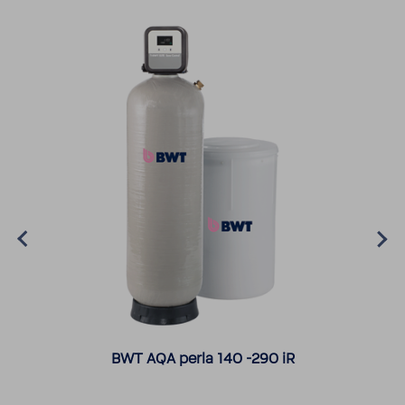
 140 -290 iR
BWT PERLA DUO 141-​291 
Hochleistungs-​Enthärter in ul