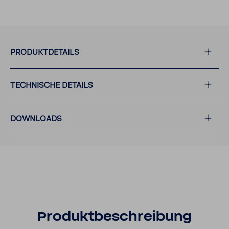
PRODUKT­DE­TAILS
TECH­NI­SCHE DETAILS
DOWN­LOADS
Produkt­be­schrei­bung