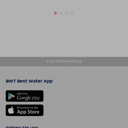
pakter Pendel-​Bauweis
zum Seiten­an­fang
BWT Best Water App