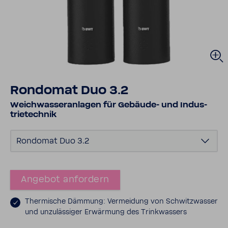
Rondomat Duo 3.2
Weich­was­ser­an­lagen für Gebäude-​​ und Indus­
trie­technik
Rondomat Duo 3.2
Angebot anfor­dern
Ther­mi­sche Dämmung: Vermei­dung von Schwitz­wasser
und unzu­läs­siger Erwär­mung des Trink­was­sers