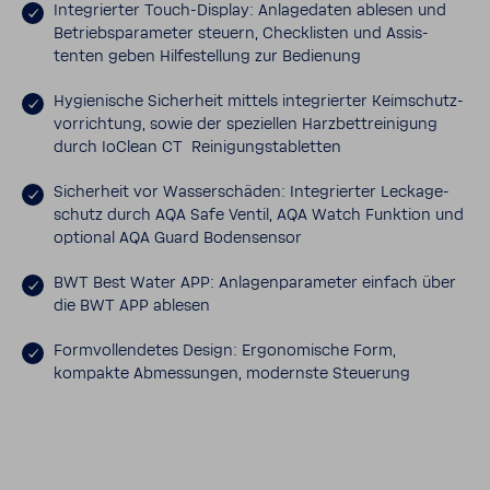
Inte­grierter Touch-​Display: Anla­ge­daten ablesen und
Betriebs­pa­ra­meter steuern, Check­listen und Assis­
tenten geben Hilfe­stel­lung zur Bedie­nung
Hygie­ni­sche Sicher­heit mittels inte­grierter Keim­schutz­
vor­rich­tung, sowie der spezi­ellen Harz­bett­rei­ni­gung
durch IoClean CT Reini­gungs­ta­bletten
Sicher­heit vor Wasser­schäden: Inte­grierter Leck­a­ge­
schutz durch AQA Safe Ventil, AQA Watch Funk­tion und
optional AQA Guard Boden­sensor
BWT Best Water APP: Anla­gen­pa­ra­meter einfach über
die BWT APP ablesen
Form­voll­endetes Design: Ergo­no­mi­sche Form,
kompakte Abmes­sungen, modernste Steue­rung