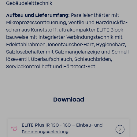
Gebäu­de­leit­technik
Aufbau und Liefer­um­fang:
Paral­lel­ent­härter mit
Mikro­pro­zes­sor­steue­rung, Ventile und Harz­druck­fla­
schen aus Kunst­stoff, ultra­kom­pakter ELITE Block­
bau­weise mit inte­grierter Verbin­dungs­technik mit
Edel­stahl­rahmen, Ionentauscher-​Harz, Hygie­neharz,
Salz­lö­se­be­hälter mit Salz­man­gel­an­zeige und Schnell­
lö­se­ventil, Über­lauf­schlauch, Schlauch­briden,
Service­kon­troll­heft und Härtetest-​Set.
Down­load
ELITE Plus iR 130 - 160 – Einbau-​ und
Bedie­nungs­an­lei­tung