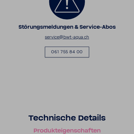
Störungs­mel­dungen & Service-​Abos
service@bwt-​aqua.ch
061 755 84 00
Tech­ni­sche Details
Produkt­ei­gen­schaften