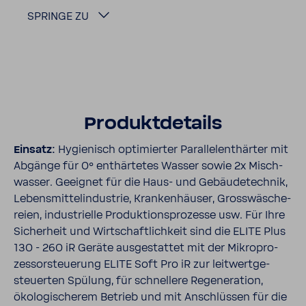
SPRINGE ZU
Produkt­de­tails
Einsatz:
Hygie­nisch opti­mierter Paral­lel­ent­härter mit
Abgänge für 0° enthär­tetes Wasser sowie 2x Misch­
wasser. Geeignet für die Haus- und Gebäu­de­technik,
Lebens­mit­tel­in­dus­trie, Kran­ken­häuser, Gross­wä­sche­
reien, indus­tri­elle Produk­ti­ons­pro­zesse usw. Für Ihre
Sicher­heit und Wirt­schaft­lich­keit sind die ELITE Plus
130 - 260 iR Geräte ausge­stattet mit der Mikro­pro­
zes­sor­steue­rung ELITE Soft Pro iR zur leit­wert­ge­
steu­erten Spülung, für schnel­lere Rege­ne­ra­tion,
ökolo­gi­scherem Betrieb und mit Anschlüssen für die