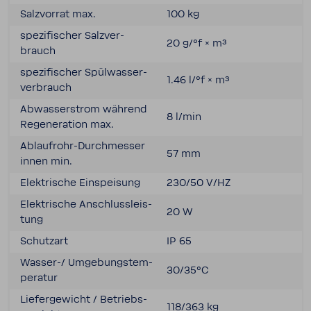
Salz­vorrat max.
100 kg
spezi­fi­scher Salz­ver­
20 g/°f × m³
brauch
spezi­fi­scher Spül­was­ser­
1.46 l/°f × m³
ver­brauch
Abwas­ser­strom während
8 l/min
Rege­ne­ra­tion max.
Ablaufrohr-​Durchmesser
57 mm
innen min.
Elek­tri­sche Einspei­sung
230/50 V/HZ
Elek­tri­sche Anschluss­leis­
20 W
tung
Schutzart
IP 65
Wasser-​/ Umge­bungs­tem­
30/35°C
pe­ratur
Liefer­ge­wicht / Betriebs­
118/363 kg