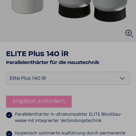
ELITE Plus 140 iR
Paral­lel­ent­härter für die Haus­technik
Elite Plus 140 iR
Angebot anfor­dern
Paral­lel­ent­härter in ultra­kom­pakter ELITE Block­bau­
weise mit inte­grierter Verbin­dungs­technik
Hygie­nisch opti­mierte Ausfüh­rung durch perma­nente