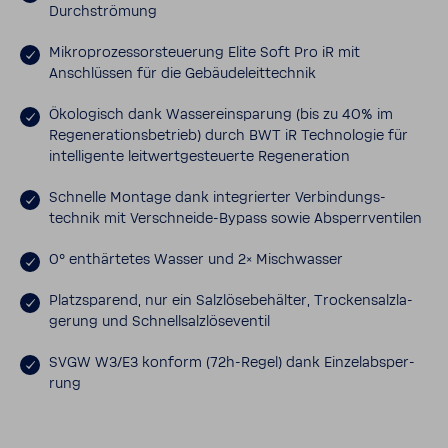
Durch­strö­mung
Mikro­pro­zes­sor­steue­rung Elite Soft Pro iR mit
Anschlüssen für die Gebäu­de­leit­technik
Ökolo­gisch dank Wasser­ein­spa­rung (bis zu 40% im
Rege­ne­ra­ti­ons­be­trieb) durch BWT iR Tech­no­logie für
intel­li­gente leit­wert­ge­steu­erte Rege­ne­ra­tion
Schnelle Montage dank inte­grierter Verbin­dungs­
technik mit Verschneide-​Bypass sowie Absperr­ven­tilen
0° enthär­tetes Wasser und 2× Misch­wasser
Platz­spa­rend, nur ein Salz­lö­se­be­hälter, Trocken­salz­la­
ge­rung und Schnell­salz­lö­se­ventil
SVGW W3/E3 konform (72h-​Regel) dank Einzel­ab­sper­
rung