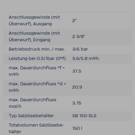
Anschluss­ge­winde (mit
2"
Über­wurf), Ausgang
Anschluss­ge­winde (mit
2 3/8"
Über­wurf), Eingang
Betriebs­druck min. / max.
3/6 bar
Leis­tung bei 0.5/1bar (0°f)
3.6/5.8 m³/h
max. Dauer­durch­fluss °f ×
37.5
m³/h
max. Dauer­durch­fluss °d ×
20.9
m³/h
max. Dauer­durch­fluss
3.75
mol/h
Typ Salz­lö­se­be­hälter
SB 150-​SLS
Total­vo­lumen Salz­lö­se­be­
150 l
hälter