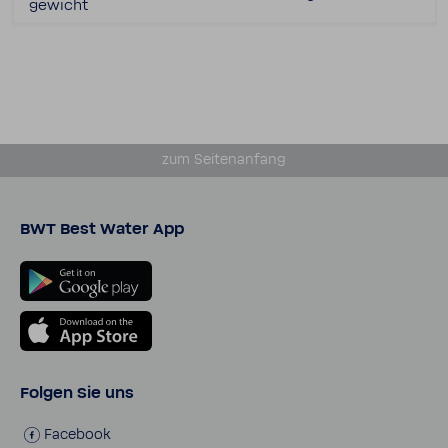
ge­wicht
zum Seiten­an­fang
BWT Best Water App
Folgen Sie uns
Face­book