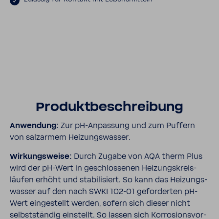
Produkt­be­schrei­bung
Anwen­dung:
Zur pH-​Anpas­sung und zum Puffern
von salz­armem Heizungs­wasser.
Wirkungs­weise:
Durch Zugabe von AQA therm Plus
wird der pH-​Wert in geschlos­senen Heizungs­kreis­
läufen erhöht und stabi­li­siert. So kann das Heizungs­
wasser auf den nach SWKI 102-​01 gefor­derten pH-​
Wert einge­stellt werden, sofern sich dieser nicht
selbst­ständig einstellt. So lassen sich Korro­si­ons­vor­