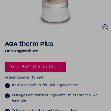
AQA therm Plus
Heizungs­schutz
Zum BWT Online-​​Shop
Arti­kel­nummer: 151294
Korro­si­ons­schutz für Heizungs­sys­teme
Flüs­siges Kondi­tio­nie­rungs­mittel im hand­li­chen 1kg-​
Gebinde
Zulässig für Kontakt mit Lebens­mit­teln