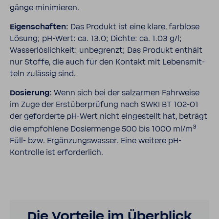
gänge mini­mieren.
Eigen­schaften:
Das Produkt ist eine klare, farb­lose
Lösung; pH-​Wert: ca. 13.0; Dichte: ca. 1.03 g/l;
Wasser­lös­lich­keit: unbe­grenzt; Das Produkt enthält
nur Stoffe, die auch für den Kontakt mit Lebens­mit­
teln zulässig sind.
Dosie­rung:
Wenn sich bei der salz­armen Fahr­weise
im Zuge der Erst­über­prü­fung nach SWKI BT 102-​01
der gefor­derte pH-​Wert nicht einge­stellt hat, beträgt
3
die empfoh­lene Dosier­menge 500 bis 1000 ml/m
Füll- bzw. Ergän­zungs­wasser. Eine weitere pH-​
Kontrolle ist erfor­der­lich.
Die Vorteile im Über­blick