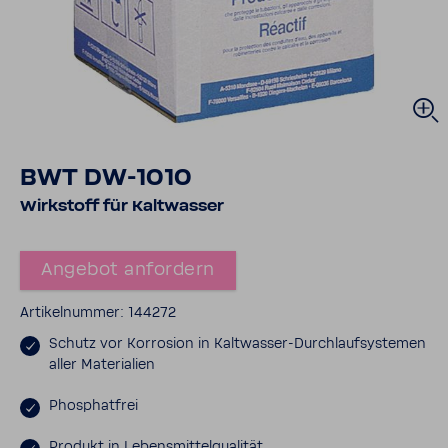
BWT DW-​1010
Wirk­stoff für Kalt­wasser
Angebot anfor­dern
Arti­kel­nummer: 144272
Schutz vor Korro­sion in Kaltwasser-​Durchlaufsystemen
aller Mate­ria­lien
Phos­phat­frei
Produkt in Lebens­mit­tel­qua­lität