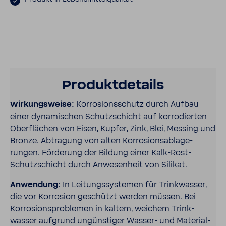
Produkt­de­tails
Wirkungs­weise:
Korro­si­ons­schutz durch Aufbau
einer dyna­mi­schen Schutz­schicht auf korro­dierten
Ober­flä­chen von Eisen, Kupfer, Zink, Blei, Messing und
Bronze. Abtra­gung von alten Korro­si­ons­ab­la­ge­
rungen. Förde­rung der Bildung einer Kalk-​Rost-​
Schutzschicht durch Anwe­sen­heit von Silikat.
Anwen­dung:
In Leitungs­sys­temen für Trink­wasser,
die vor Korro­sion geschützt werden müssen. Bei
Korro­si­ons­pro­blemen in kaltem, weichem Trink­
wasser aufgrund ungüns­tiger Wasser-​​ und Mate­ri­al­