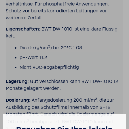
ver­hält­nisse. Für phos­phat­freie Anwen­dungen.
Schutz vor bereits korro­dierten Leitungen vor
weiterem Zerfall.
Eigen­schaften:
BWT DW-​1010 ist eine klare Flüs­sig­
keit.
3
Dichte (g/cm
) bei 20°C 1.08
pH-​Wert 11.2
Nicht VOC-​abga­be­pflichtig
Lage­rung:
Gut verschlossen kann BWT DW-​1010 12
Monate gela­gert werden.
3
Dosie­rung:
Anfangs­do­sie­rung 200 ml/m
, die zur
Ausbil­dung des Schutz­films inner­halb von 3–12
Monaten führt. Danach wird die Dosier­menge auf
3
100 ml/m
herab­ge­setzt. BWT DW-​1010 kann mit
allen MEDO-​Dosier­sys­temen appli­ziert werden.