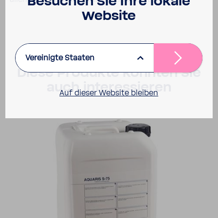
Besu­chen Sie Ihre lokale
Website
Vereinigte Staaten
Diese Produkte könnten Sie
auch inter­es­sieren
Auf dieser Website bleiben