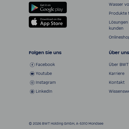
Wasser v
Produkte 
Lösungen 
kunden
Online­sho
Folgen Sie uns
Über un
Face­book
Über BWT
Youtube
Karriere
Insta­gram
Kontakt
LinkedIn
Wissens­w
© 2026 BWT Holding GmbH, A-​5310 Mondsee