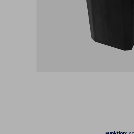
Funk­tion:
An