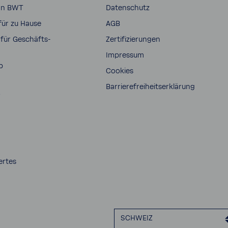
on BWT
Daten­schutz
für zu Hause
AGB
für Geschäfts­
Zerti­fi­zie­rungen
Impressum
p
Cookies
Barrie­re­frei­heits­er­klä­rung
s
ertes
SCHWEIZ