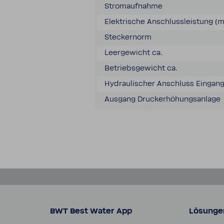
Strom­auf­nahme
Elek­tri­sche Anschluss­leis­tung (
Stecker­norm
Leer­ge­wicht ca.
Betriebs­ge­wicht ca.
Hydrau­li­scher Anschluss Eingan
Ausgang Druck­erhö­hungs­an­lage
BWT Best Water App
Lösunge