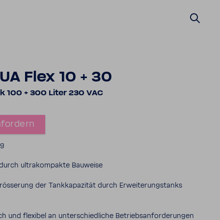
A Flex 10 + 30
nk 100 + 300 Liter 230 VAC
for­dern
ig
 durch ultra­kom­pakte Bauweise
ös­se­rung der Tank­ka­pa­zität durch Erwei­te­rungs­tanks
isch und flexibel an unter­schied­liche Betriebs­an­for­de­rungen