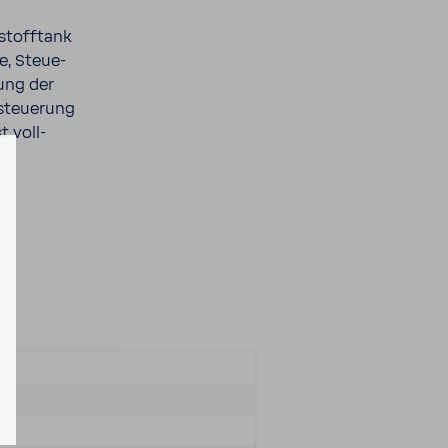
stoff­tank
e, Steue­
lung der
steue­rung
t voll­