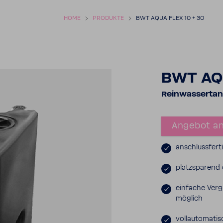
HOME
PRODUKTE
BWT AQUA FLEX 10 + 30
BWT AQU
Rein­was­ser­ta
Angebot an
anschluss­fert
platz­spa­rend
einfache Vergr
möglich
voll­au­to­ma­t