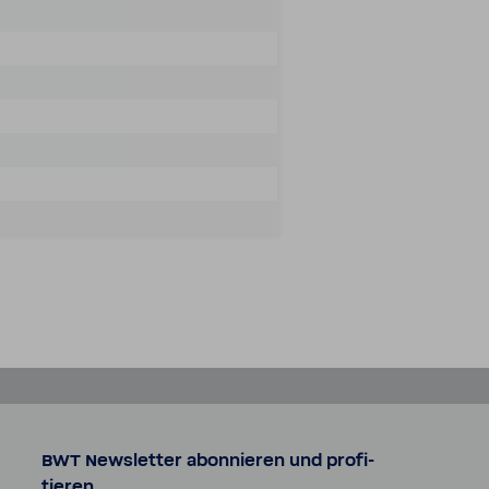
BWT News­letter abon­nieren und profi­
tieren