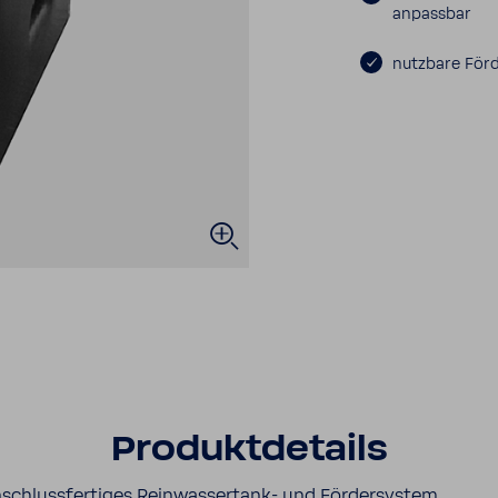
anpassbar
nutz­bare För
Produkt­de­tails
schluss­fer­tiges Reinwassertank-​ und Förder­system.