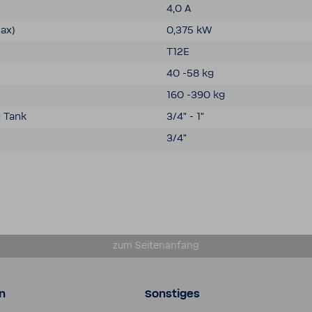
4,0 A
max)
0,375 kW
T12E
40 -58 kg
160 -390 kg
g Tank
3/4" - 1"
3/4"
zum Seiten­an­fang
n
Sonstiges