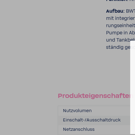
Aufbau:
BWT 
mit inte­gri
rungs­ein­hei
Pumpe in Abh
und Tank­be­l
ständig gesc
Produkt­ei­gen­schaften
Nutz­vo­lumen
Einschalt-​/Ausschalt­druck
Netz­an­schluss