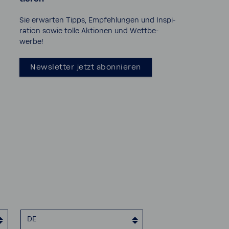
Sie erwarten Tipps, Empfeh­lungen und Inspi­
ra­tion sowie tolle Aktionen und Wett­be­
werbe!
News­letter jetzt abon­nieren
DE