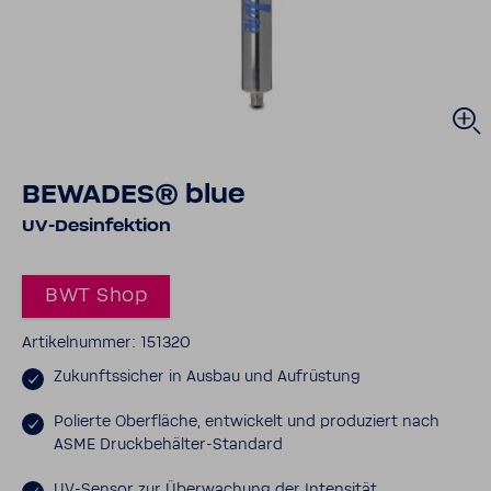
BEWADES® blue
UV-​Desinfektion
BWT Shop
Arti­kel­nummer: 151320
Zukunfts­si­cher in Ausbau und Aufrüs­tung
Polierte Ober­fläche, entwi­ckelt und produ­ziert nach
ASME Druckbehälter-​Standard
UV-​Sensor zur Über­wa­chung der Inten­sität