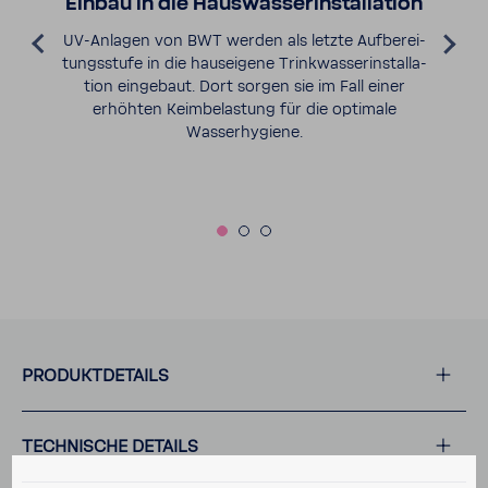
Einbau in die Haus­was­ser­in­stal­la­tion
UV-​Anlagen von BWT werden als letzte Aufbe­rei­
tungs­stufe in die haus­ei­gene Trink­was­ser­in­stal­la­
tion einge­baut. Dort sorgen sie im Fall einer
erhöhten Keim­be­las­tung für die opti­male
Wasser­hy­giene.
PRODUKT­DE­TAILS
TECH­NI­SCHE DETAILS