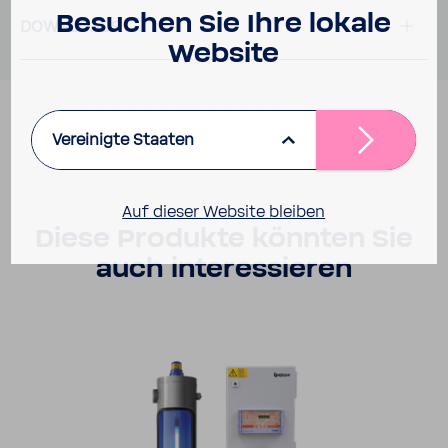
Besu­chen Sie Ihre lokale
DOWN­LOADS
Website
Vereinigte Staaten
Auf dieser Website bleiben
Diese Produkte könnten Sie
auch inter­es­sieren