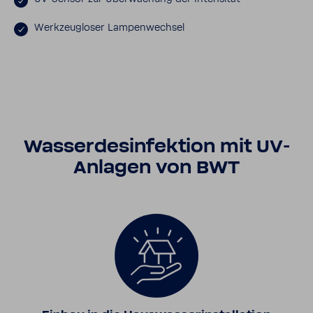
Werk­zeug­loser Lampen­wechsel
Wasser­des­in­fek­tion mit UV-​
Anlagen von BWT