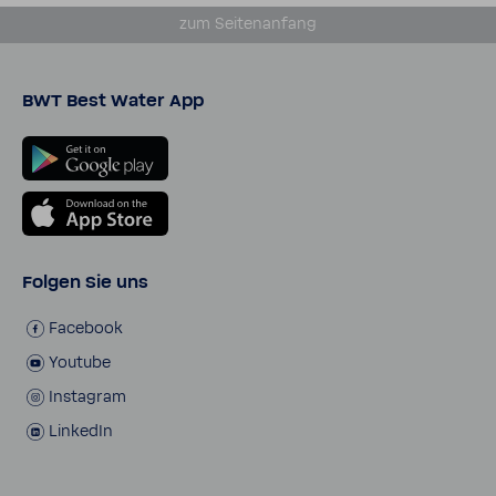
zum Seiten­an­fang
BWT Best Water App
Folgen Sie uns
Face­book
Youtube
Insta­gram
LinkedIn