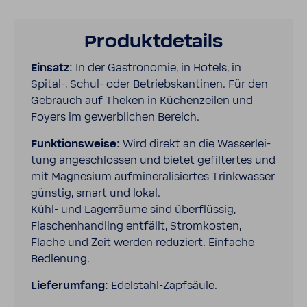
Produkt­de­tails
Einsatz:
In der Gastro­nomie, in Hotels, in
Spital-​, Schul-​ oder Betriebs­kan­tinen. Für den
Gebrauch auf Theken in Küchen­zeilen und
Foyers im gewerb­li­chen Bereich.
Funk­ti­ons­weise:
Wird direkt an die Wasser­lei­
tung ange­schlossen und bietet gefil­tertes und
mit Magne­sium aufmi­ne­ra­li­siertes Trink­wasser
günstig, smart und lokal.
Kühl- und Lager­räume sind über­flüssig,
Flaschen­hand­ling entfällt, Strom­kosten,
Fläche und Zeit werden redu­ziert. Einfache
Bedie­nung.
Liefer­um­fang:
Edelstahl-​Zapfsäule.