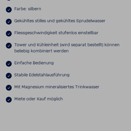
Farbe: silbern
Gekühltes stilles und gekühltes Spru­del­wasser
Fliess­ge­schwin­dig­keit stufenlos einstellbar
Tower und Kühl­ein­heit (wird separat bestellt) können
beliebig kombi­niert werden
Einfache Bedie­nung
Stabile Edel­stahl­aus­füh­rung
Mit Magne­sium mine­ra­li­siertes Trink­wasser
Miete oder Kauf möglich