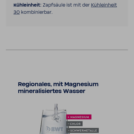
Kühl­ein­heit:
Zapf­säule ist mit der
Kühl­ein­heit
30
kombi­nierbar.
Regio­nales, mit Magne­sium
mine­ra­li­siertes Wasser