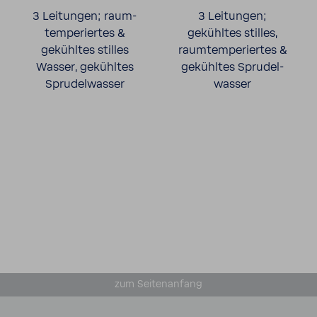
3 Leitungen; raum­
3 Leitungen;
tem­pe­riertes &
gekühltes stilles,
gekühltes stilles
raum­tem­pe­riertes &
Wasser, gekühltes
gekühltes Spru­del­
Spru­del­wasser
wasser
zum Seiten­an­fang