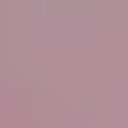
BWT
KAUF­BE­RA­TUNG WASSER­FILTER