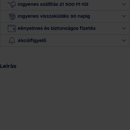
m
Ingyenes szállítás 21 500 Ft-tól
e
Ingyenes visszaküldés 30 napig
n
n
Kényelmes és biztonságos fizetés
y
i
Akciófigyelő
s
é
g
e
Leírás
t