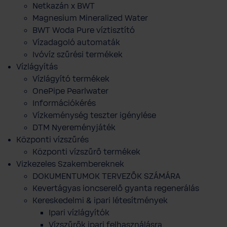
Netkazán x BWT
Magnesium Mineralized Water
BWT Woda Pure víztisztító
Vízadagoló automaták
Ivóvíz szűrési termékek
Vízlágyítás
Vízlágyító termékek
OnePipe Pearlwater
Információkérés
Vízkeménység teszter igénylése
DTM Nyereményjáték
Központi vízszűrés
Központi vízszűrő termékek
Vizkezeles Szakembereknek
DOKUMENTUMOK TERVEZŐK SZÁMÁRA
Kevertágyas ioncserelő gyanta regenerálás
Kereskedelmi & ipari létesítmények
Ipari vízlágyítók
Vízszűrők ipari felhasználásra