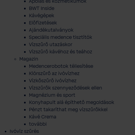
Ápolás és kozmetikumok
BWT Inside
Kávégépek
Előfizetések
Ajándékutalványok
Speciális medence tisztítók
Vízszűrő utazáskor
Vízszűrő kávéhoz és teához
Magazin
Medencerobotok téliesítése
Klórszűrő az ivóvízhez
Vízkőszűrő ivóvízhez
Vízszűrők szennyeződések ellen
Magnézium és sport
Konyhapult alá építhető megoldások
Pénzt takaríthat meg vízszűrőkkel
Kávé Crema
további
Ivóvíz szűrés