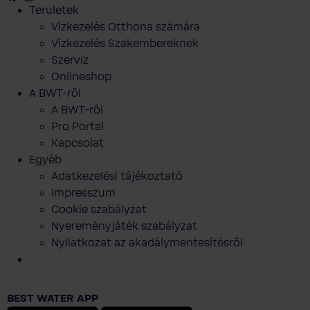
Területek
Vízkezelés Otthona számára
Vízkezelés Szakembereknek
Szerviz
Onlineshop
A BWT-ről
A BWT-ről
Pro Portal
Kapcsolat
Egyéb
Adatkezelési tájékoztató
Impresszum
Cookie szabályzat
Nyereményjáték szabályzat
Nyilatkozat az akadálymentesítésről
BHT Jacket Men-Slim Fit ( Ruházat
mérete: 60 )
BEST WATER APP
71 943 Ft