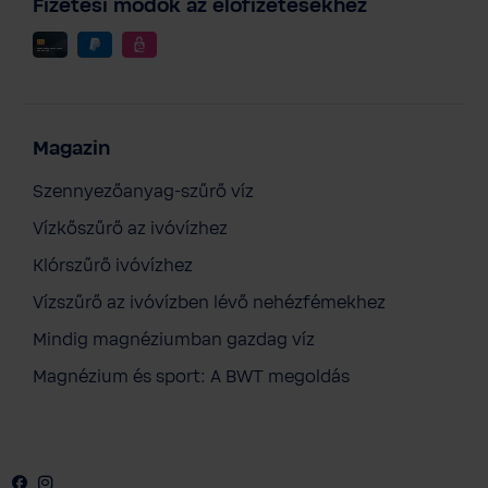
Fizetési módok az előfizetésekhez
Magazin
Szennyezőanyag-szűrő víz
Vízkőszűrő az ivóvízhez
Klórszűrő ivóvízhez
Vízszűrő az ivóvízben lévő nehézfémekhez
Mindig magnéziumban gazdag víz
Magnézium és sport: A BWT megoldás
Facebook
Instagram
Youtube