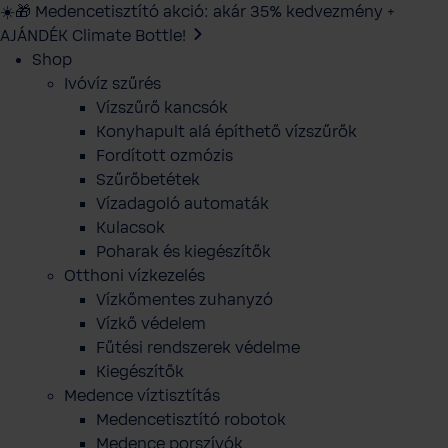
☀️🎁 Medencetisztító akció: akár 35% kedvezmény +
AJÁNDÉK Climate Bottle!
Shop
Ivóvíz szűrés
Vízszűrő kancsók
Konyhapult alá építhető vízszűrők
Fordított ozmózis
Szűrőbetétek
Vízadagoló automaták
Kulacsok
Poharak és kiegészítők
Otthoni vízkezelés
Vízkőmentes zuhanyzó
Vízkő védelem
Fűtési rendszerek védelme
Kiegészítők
Medence víztisztítás
Medencetisztító robotok
Medence porszívók