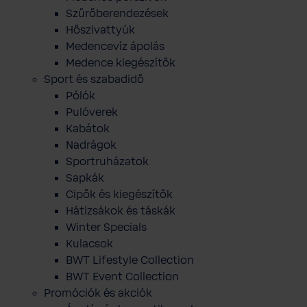
Szűrőberendezések
Hőszivattyúk
Medencevíz ápolás
Medence kiegészítők
Sport és szabadidő
Pólók
Pulóverek
Kabátok
Nadrágok
Sportruházatok
Sapkák
Cipők és kiegészítők
Hátizsákok és táskák
Winter Specials
Kulacsok
BWT Lifestyle Collection
BWT Event Collection
Promóciók és akciók