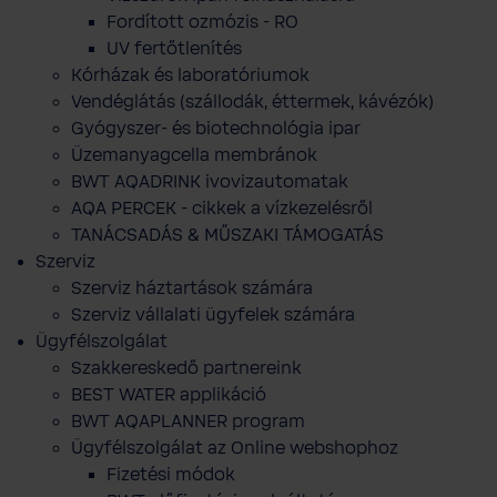
Fordított ozmózis - RO
UV fertőtlenítés
Kórházak és laboratóriumok
Vendéglátás (szállodák, éttermek, kávézók)
Gyógyszer- és biotechnológia ipar
Üzemanyagcella membránok
BWT AQADRINK ivovizautomatak
AQA PERCEK - cikkek a vízkezelésről
TANÁCSADÁS & MŰSZAKI TÁMOGATÁS
Szerviz
Szerviz háztartások számára
Szerviz vállalati ügyfelek számára
Ügyfélszolgálat
Szakkereskedő partnereink
BEST WATER applikáció
BWT AQAPLANNER program
Ügyfélszolgálat az Online webshophoz
Fizetési módok