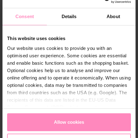
Szerviz
Consent
Details
About
Ügyfélszolgálat
BWT TERMÉK
This website uses cookies
DOKUMENTÁCIÓ
Our website uses cookies to provide you with an
optimised user experience. Some cookies are essential
A BWT-ről
and enable basic functions such as the shopping basket.
Optional cookies help us to analyse and improve our
online offering and to operate it economically. When using
optional cookies, data may be transmitted to companies
from third countries such as the USA (e.g. Google). The
recipients of this data are listed in the EU-US Data
Privacy Framework (DPF), which guarantees an
appropriate level of data protection. You can
accept all
cookies
or
only allow necessary cookies
. You can
Allow cookies
access and change your chosen setting at any time in
the footer of this website.