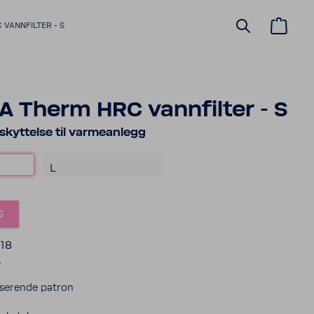
VANNFILTER - S
 Therm HRC vannfilter - S
skyttelse til varmeanlegg
L
s
418
5
serende patron