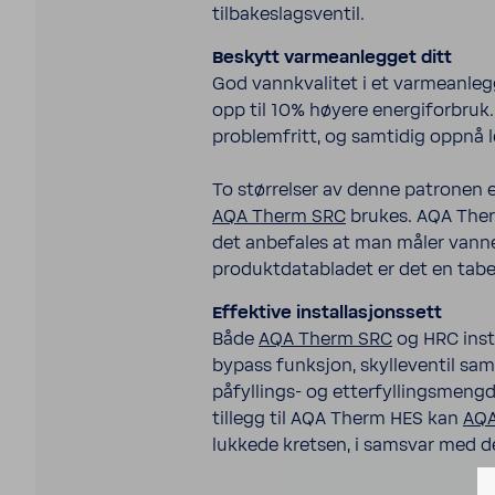
tilbakeslagsventil.
Beskytt varmeanlegget ditt
God vannkvalitet i et varmeanleg
opp til 10% høyere energiforbruk.
problemfritt, og samtidig oppnå 
To størrelser av denne patronen e
AQA Therm SRC
brukes. AQA Ther
det anbefales at man måler vannets
produktdatabladet er det en tabe
Effektive installasjonssett
Både
AQA Therm SRC
og HRC inst
bypass funksjon, skylleventil sam
påfyllings- og etterfyllingsmengde
tillegg til AQA Therm HES kan
AQA
lukkede kretsen, i samsvar med d