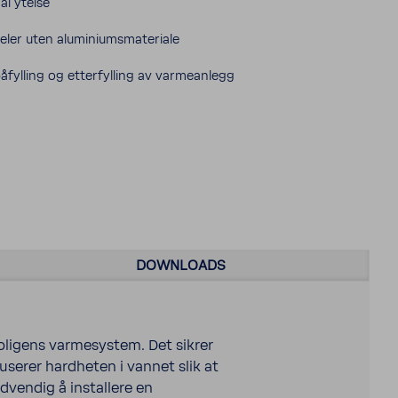
al ytelse
jeler uten aluminiumsmateriale
åfylling og etterfylling av varmeanlegg
DOWNLOADS
ligens varmesystem. Det sikrer
userer hardheten i vannet slik at
dvendig å installere en