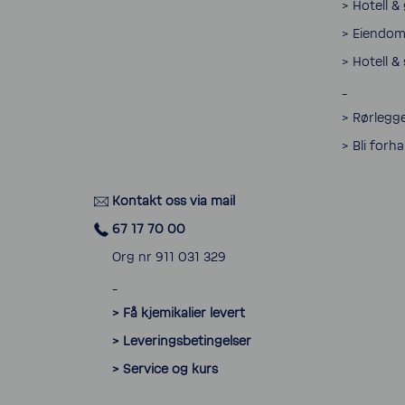
> Hotell &
> Eiendom 
> Hotell &
_
> Rørlegge
> Bli forh
Kontakt oss via mail
67 17 70 00
Org nr 911 031 329
_
> Få kjemikalier levert
> Leveringsbetingelser
> Service og kurs