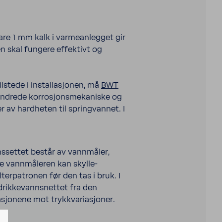
are 1 mm kalk i varmeanlegget gir
en skal fungere effektivt og
lstede i installasjonen, må
BWT
endrede korrosjonsmekaniske og
r av hardheten til springvannet. I
onssettet består av vannmåler,
de vannmåleren kan skylle-
terpatronen før den tas i bruk. I
drikkevannsnettet fra den
lasjonene mot trykkvariasjoner.