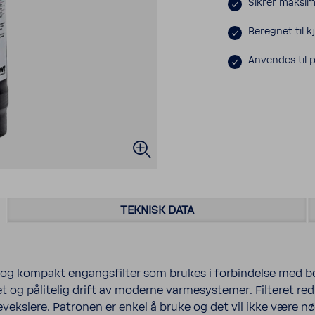
Sikrer maksim
Beregnet til k
Anvendes til p
TEKNISK DATA
og kompakt engangsfilter som brukes i forbindelse med bo
et og pålitelig drift av moderne varmesystemer. Filteret red
evekslere. Patronen er enkel å bruke og det vil ikke være nø