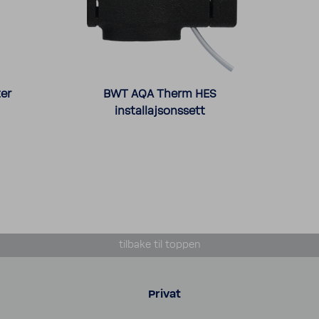
er
BWT AQA Therm HES
installajsonssett
tilbake til toppen
Privat