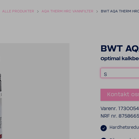
ALLE PRODUKTER
AQA THERM HRC VANNFILTER
BWT AQA THERM HRC 
BWT AQA
Optimal kalkbe
S
Kontakt os
Varenr. 173005
NRF nr. 875866
Hardhetsredu