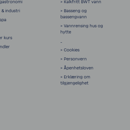
 gastronomi
> Kalkfritt BWT vann
& industri
> Basseng og
bassengvann
 spa
> Vannrensing hus og
hytte
r kurs
_
andler
> Cookies
> Personvern
> Åpenhetsloven
> Erklæring om
tilgjengelighet