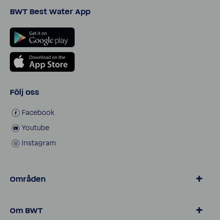
BWT Best Water App
Följ oss
Face­book
Youtube
Instagram
Områden
BWT vatten
Om BWT
Produkter för hushåll