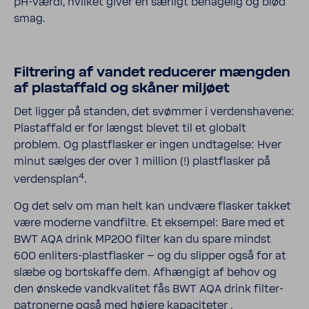
pH-​værdi, hvilket giver en særligt beha­gelig og blød
smag.
Filtre­ring af vandet redu­cerer mængden
af plastaf­fald og skåner miljøet
Det ligger på standen, det svømmer i verdens­ha­vene:
Plastaf­fald er for længst blevet til et globalt
problem. Og plast­fla­sker er ingen undta­gelse: Hver
minut sælges der over 1 million (!) plast­fla­sker på
4
verdens­plan
.
Og det selv om man helt kan undvære flasker takket
være moderne vand­filtre. Et eksempel: Bare med et
BWT AQA drink MP200 filter kan du spare mindst
600 enliters-​plastflasker – og du slipper også for at
slæbe og bort­skaffe dem. Afhæn­gigt af behov og
den ønskede vand­kva­litet fås BWT AQA drink filter­
pa­tro­nerne også med højere kapa­ci­teter
.