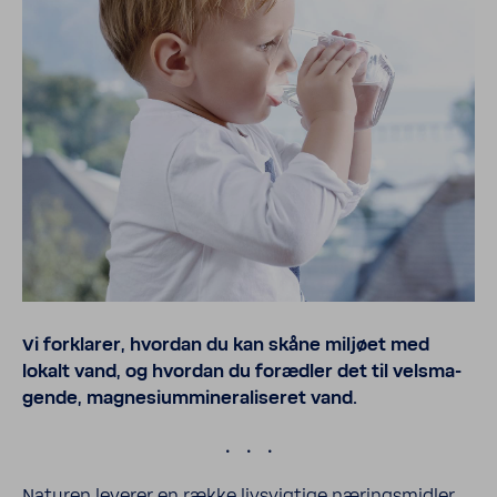
Vi forklarer, hvordan du kan skåne miljøet med
lokalt vand, og hvordan du forædler det til vels­ma­
gende, magne­sium­mi­ne­ra­li­seret vand.
.
Naturen leverer en række livsvig­tige næringsmidler.