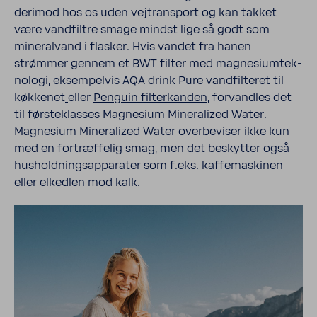
derimod hos os uden vejtrans­port og kan takket
være vand­filtre smage mindst lige så godt som
mine­ralvand i flasker. Hvis vandet fra hanen
strømmer gennem et BWT filter med magne­si­um­tek­
no­logi, eksem­pelvis AQA drink Pure vand­fil­teret til
køkkenet
eller
Penguin filter­kanden
, forvandles det
til første­klasses Magne­sium Mine­ra­lized Water.
Magne­sium Mine­ra­lized Water over­be­viser ikke kun
med en fortræf­felig smag, men det beskytter også
hushold­nings­ap­pa­rater som f.eks. kaffe­ma­skinen
eller elkedlen mod kalk.