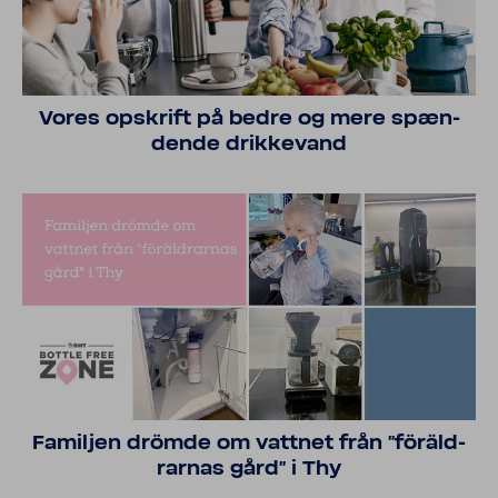
Vores opskrift på bedre og mere spæn­
dende drik­ke­vand
Familjen drömde om vattnet från "föräld­
rarnas gård" i Thy