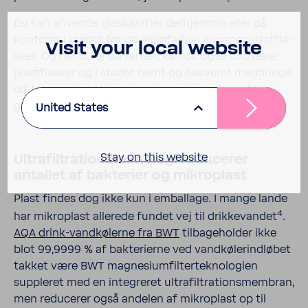
Du kan anvende glaskar­afler derh­jemme eller på
kontoret i stedet for de miljø­far­lige engangs­plast­fla­
Visit your local website
sker. Og når du er på farten, kan du også undvære
plast­fla­sker og i stedet nemt og bekvemt medbringe
dit Magne­sium Mine­ra­lized Water i de elegante
genbrugs­fla­sker fra BWT.
United States
Stay on this website
Ultra­filt­ra­tions­tek­no­logi redu­cerer
antallet af bakte­rier og mikro­plast
Plast findes dog ikke kun i embal­lage. I mange lande
4
har mikro­plast alle­rede fundet vej til drik­ke­vandet
.
AQA drink-​vandkølerne fra BWT
tilba­ge­holder ikke
blot 99,9999 % af bakte­ri­erne ved vandkølerindløbet
takket være BWT magne­sium­fil­ter­tek­no­lo­gien
suppleret med en inte­greret ultra­filt­ra­tions­mem­bran,
men redu­cerer også andelen af mikro­plast op til