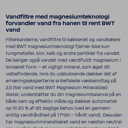
Vand­filtre med magne­si­um­tek­no­logi
forvandler vand fra hanen til rent BWT
vand
Filter­kan­derne, vand­filtre til køkkenet og vand­kø­lere
med BWT magne­si­um­tek­no­logi fjerner ikke kun
tung­me­taller, klor, kalk og andre partikler fra vandet.
De beriger også vandet med værdi­fuldt magne­sium i
ioni­seret form – et vigtigt mineral, som øget dit
velbe­fin­dende. Hvis du udeluk­kende dækker det af
ernæ­rings­eks­per­terne anbe­fa­lede væske­indtag på
2,5 liter vand med BWT Magne­sium Mine­ra­lized
Water, under­støtter du din magne­si­um­ba­lance på en
både nem og effektiv måde og dækker auto­ma­tisk
op til 20 % af dit daglige behov (ved en gennem­
snitlig vand­hårdhed på 17°dH – hårdt vand). Desuden
har magne­si­um­mi­ne­ra­li­seret vand en næsten neutral