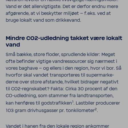
Vand er det aller­vig­tigste. Det er derfor endnu mere
afgørende, at vi beskytter miljøet – f.eks. ved at
bruge lokalt vand som drik­kevand.
Mindre CO2-​udled­ning takket være lokalt
vand
Små bække, store floder, sprud­lende kilder: Meget
ofte befinder vigtige vandres­sourcer sig nærmest i
vores baghave – og ellers i den region, hvor vi bor. Så
hvorfor skal vandet trans­por­teres til super­mar­ke­
derne over store afstande, hvilket bidrager nega­tivt
til CO2-​regn­skabet? Fakta: Cirka 30 procent af den
CO-​udled­ning, som stammer fra land­trans­porten,
1
kan henføres til godstra­fikken
. Last­biler produ­cerer
2
103 gram driv­hus­gasser pr. tonki­lo­meter
.
Vandet i hanen fra den lokale region ankommer