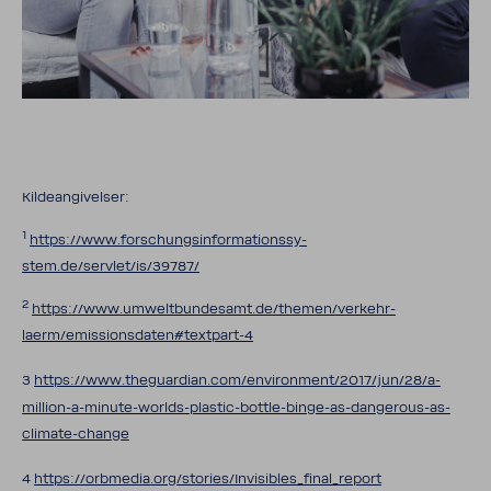
Kilde­an­gi­velser:
1
https://www.forschungs­in­for­ma­tions­sy­
stem.de/servlet/is/39787/
2
https://www.umwelt­bun­de­samt.de/themen/verkehr-​
laerm/emis­sions­daten#textpart-​4
3
https://www.thegu­ar­dian.com/envi­ron­ment/2017/jun/28/a-​
million-a-minute-worlds-plastic-bottle-binge-as-dangerous-as-
climate-change
4
https://orbmedia.org/stories/Invi­si­b­les_­fi­nal_­re­port