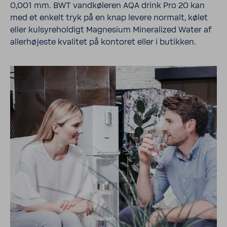
0,001 mm. BWT vandkøleren AQA drink Pro 20 kan
med et enkelt tryk på en knap levere normalt, kølet
eller kulsy­re­hol­digt Magne­sium Mine­ra­lized Water af
allerhøjeste kvalitet på kontoret eller i butikken.