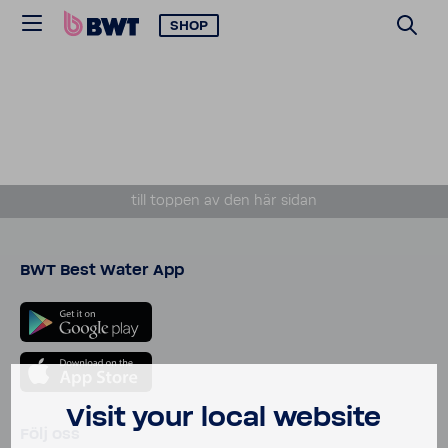
SHOP
till toppen av den här sidan
BWT Best Water App
Visit your local website
Följ oss