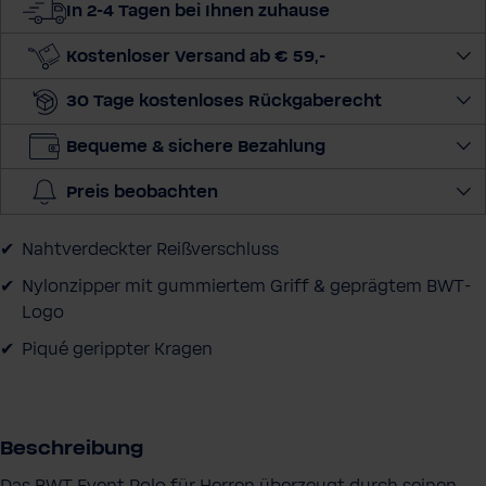
In 2-4 Tagen bei Ihnen zuhause
i
e
Kostenloser Versand ab € 59,-
M
30 Tage kostenloses Rückgaberecht
e
n
Bequeme & sichere Bezahlung
g
e
Preis beobachten
a
u
Nahtverdeckter Reißverschluss
s
Nylonzipper mit gummiertem Griff & geprägtem BWT-
Logo
Piqué gerippter Kragen
Beschreibung