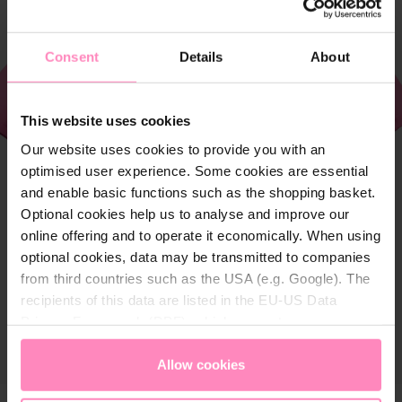
Consent
Details
About
This website uses cookies
Our website uses cookies to provide you with an
optimised user experience. Some cookies are essential
and enable basic functions such as the shopping basket.
Optional cookies help us to analyse and improve our
online offering and to operate it economically. When using
optional cookies, data may be transmitted to companies
from third countries such as the USA (e.g. Google). The
recipients of this data are listed in the EU-US Data
Privacy Framework (DPF), which guarantees an
appropriate level of data protection. You can
accept all
cookies
or
only allow necessary cookies
. You can
Allow cookies
access and change your chosen setting at any time in