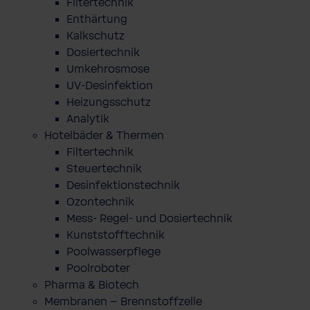
Filtertechnik
Enthärtung
Kalkschutz
Dosiertechnik
Umkehrosmose
UV-Desinfektion
Heizungsschutz
Analytik
Hotelbäder & Thermen
Filtertechnik
Steuertechnik
Desinfektionstechnik
Ozontechnik
Mess- Regel- und Dosiertechnik
Kunststofftechnik
Poolwasserpflege
Poolroboter
Pharma & Biotech
Membranen – Brennstoffzelle