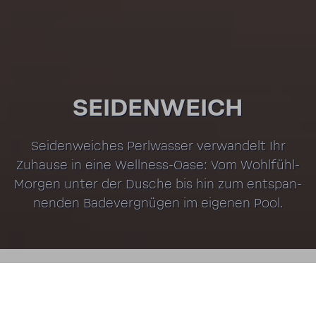
SEIDEN­WEICH
Seiden­wei­ches Perl­wasser verwan­delt Ihr
Zuhause in eine Wellness-​Oase: Vom Wohlfühl-​
Morgen unter der Dusche bis hin zum entspan­
nenden Bade­ver­gnügen im eigenen Pool.
SPRINGE ZU
Unmute
Setting