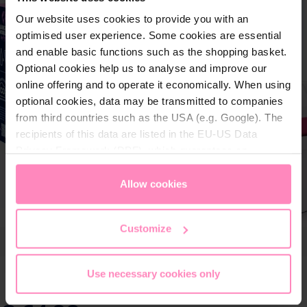
Our website uses cookies to provide you with an
optimised user experience. Some cookies are essential
and enable basic functions such as the shopping basket.
Optional cookies help us to analyse and improve our
online offering and to operate it economically. When using
optional cookies, data may be transmitted to companies
from third countries such as the USA (e.g. Google). The
recipients of this data are listed in the EU-US Data
Privacy Framework (DPF), which guarantees an
appropriate level of data protection. You can
accept all
cookies
or
only allow necessary cookies
. You can
Allow cookies
access and change your chosen setting at any time in
the footer of this website.
Customize
Use necessary cookies only