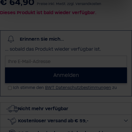
€ 64,90
Preise inkl. MwSt. zzgl. Versandkosten
Dieses Produkt ist bald wieder verfügbar.
Erinnern Sie mich...
... sobald das Produkt wieder verfügbar ist.
I
h
r
Anmelden
e
Ich stimme den
BWT Datenschutzbestimmungen
zu
E
-
M
Nicht mehr verfügbar
a
i
Kostenloser Versand ab € 59,-
l
-