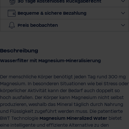
30 Tage kostenloses Rückgaberecht
A
d
Bequeme & sichere Bezahlung
r
Preis beobachten
e
s
s
e
Beschreibung
Wasserfilter mit Magnesium-Mineralisierung
Der menschliche Körper benötigt jeden Tag rund 300 mg
Magnesium. In besonderen Situationen wie bei Stress oder
körperlicher Aktivität kann der Bedarf auch doppelt so
hoch ausfallen. Der Körper kann Magnesium nicht selbst
produzieren, weshalb das Mineral täglich durch Nahrung
und Flüssigkeit zugeführt werden muss. Die patentierte
BWT Technologie
Magnesium Mineralized Water
bietet
eine intelligente und effiziente Alternative zu den