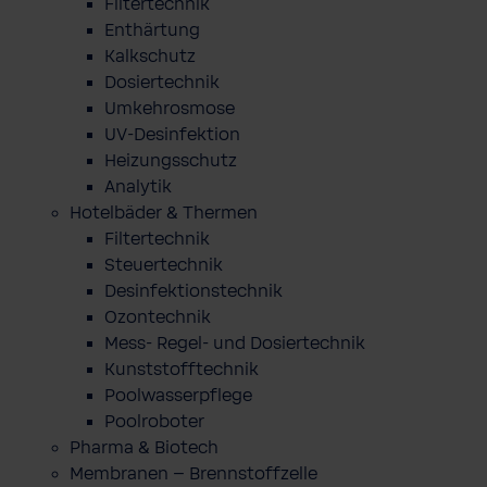
Filtertechnik
Enthärtung
Kalkschutz
Dosiertechnik
Umkehrosmose
UV-Desinfektion
Heizungsschutz
Analytik
Hotelbäder & Thermen
Filtertechnik
Steuertechnik
Desinfektionstechnik
Ozontechnik
Mess- Regel- und Dosiertechnik
Kunststofftechnik
Poolwasserpflege
Poolroboter
Pharma & Biotech
Membranen – Brennstoffzelle