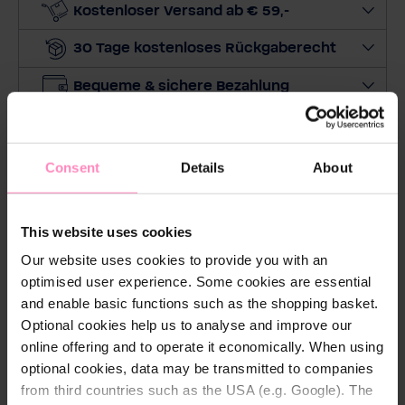
e
Kostenloser Versand ab € 59,-
M
30 Tage kostenloses Rückgaberecht
e
n
Bequeme & sichere Bezahlung
g
e
Preis beobachten
a
u
Consent
Details
About
Zertifizierungen:
s
Fairtrade Cotton
This website uses cookies
Global Organic Textile Standard (GOTS)
Our website uses cookies to provide you with an
optimised user experience. Some cookies are essential
and enable basic functions such as the shopping basket.
Optional cookies help us to analyse and improve our
online offering and to operate it economically. When using
optional cookies, data may be transmitted to companies
Beschreibung
from third countries such as the USA (e.g. Google). The