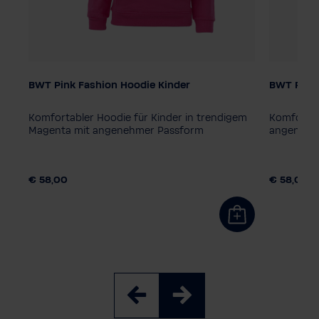
BWT Pink Fashion Hoodie Kinder
BWT Pink 
Kindergröße
Kindergr
128
140
152
164
116
12
Komfortabler Hoodie für Kinder in trendigem
Komfortab
Magenta mit angenehmer Passform
angenehm
€ 58,00
€ 58,00