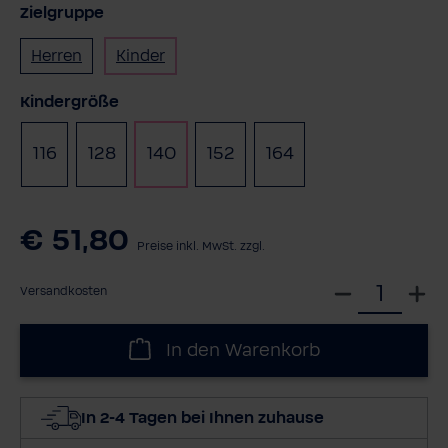
Zielgruppe
Herren
Kinder
auswählen
Kindergröße
116
128
140
152
164
€ 51,80
Preise inkl. MwSt. zzgl.
W
Versandkosten
ä
h
In den Warenkorb
l
e
d
In 2-4 Tagen bei Ihnen zuhause
i