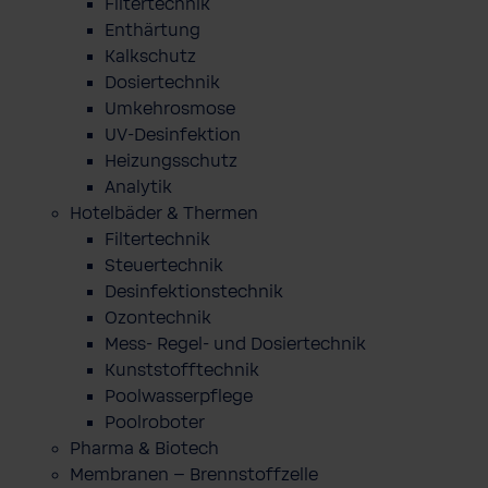
Filtertechnik
Enthärtung
Kalkschutz
Dosiertechnik
Umkehrosmose
UV-Desinfektion
Heizungsschutz
Analytik
Hotelbäder & Thermen
Filtertechnik
Steuertechnik
Desinfektionstechnik
Ozontechnik
Mess- Regel- und Dosiertechnik
Kunststofftechnik
Poolwasserpflege
Poolroboter
Pharma & Biotech
Membranen – Brennstoffzelle