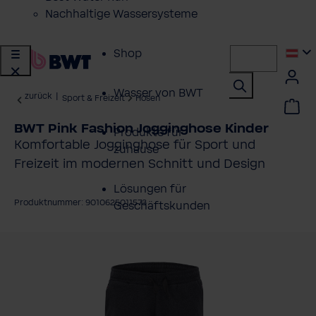
Nachhaltige Wassersysteme
Shop
Wasser von BWT
zurück
|
Sport & Freizeit
Hosen
BWT Pink Fashion Jogginghose Kinder
Produkte für
Komfortable Jogginghose für Sport und
zuhause
Freizeit im modernen Schnitt und Design
Lösungen für
Produktnummer: 9010625011573
Geschäftskunden
ildergalerie überspringen
Kundenservice
Über BWT