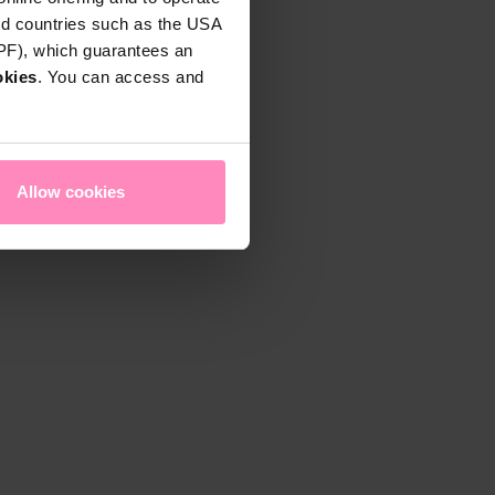
rd countries such as the USA
DPF), which guarantees an
okies
. You can access and
Allow cookies