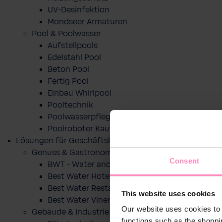
UV-Desinfektion
Mondseer Armaturen
Pool & Poolwasser
Aufstellpools
Edelstahl Pool
Beton Pool
Fertig Pool
Einbau Whirlpool
Pooltechnik
Poolwasserpflege
Poolroboter Kaufberatung und Tipps
Lösungen für Geschäftskunden
Genuss & Gastronomie
Consent
BWT - Water and more
Best Water Hotel
Best Water Restaurant
This website uses cookies
Best Water Vinery
Our website uses cookies to 
Gebäude & Industrie
functions such as the shoppi