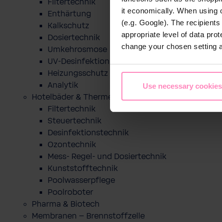
Filtertechnik
it economically. When using 
Enthärtung
(e.g. Google). The recipient
Kalkschutz
appropriate level of data pro
Dosiertechnik
change your chosen setting at
Umkehrosmose
UV-Desinfektion
Heizungsschutz
Analytik
Use necessary cookies
Hotelbäder & Thermen
Filtertechnik
Steuertechnik
Desinfektionstechnik
Ozontechnik
Mess- Regel- und Dosiertechnik
Kunststofftechnik
Poolwasserpflege
Poolroboter
Pharma & Biotech
Membranen – Brennstoffzelle