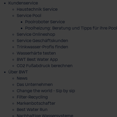
Kundenservice
Haustechnik Service
Service Pool
Poolroboter Service
Poolheizung: Beratung und Tipps für ihre P
Service Onlineshop
Service Geschäftskunden
Trinkwasser-Profis finden
Wasserhärte testen
BWT Best Water App
CO2 Fußabdruck berechnen
Über BWT
News
Das Unternehmen
Change the world - Sip by sip
Filter-Recycling
Markenbotschafter
Best Water Run
Nachhaltige Wassersysteme