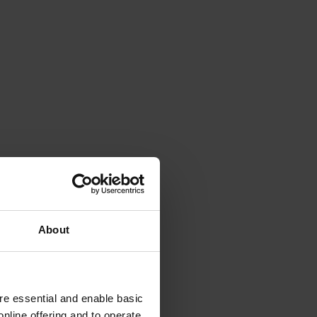
About
e essential and enable basic
nline offering and to operate