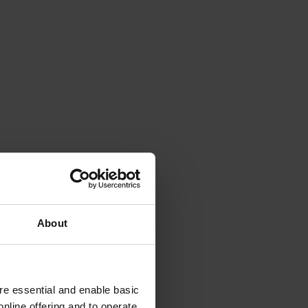
About
e essential and enable basic
nline offering and to operate