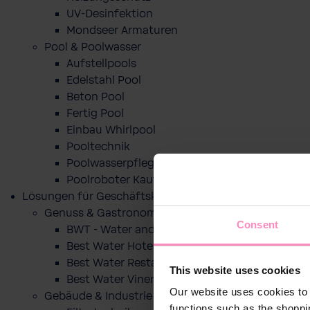
UV-Desinfektion
Mondseer Armaturen
Pool & Poolwasser
Aufstellpools
Edelstahl Pool
Beton Pool
Fertig Pool
Einbau Whirlpool
Pooltechnik
Poolwasserpflege
Poolroboter Kaufberatung und Tipps
Lösungen für Geschäftskunden
Genuss & Gastronomie
Consent
BWT - Water and more
Best Water Hotel
Best Water Restaurant
This website uses cookies
Best Water Vinery
Our website uses cookies to 
Gebäude & Industrie
functions such as the shoppi