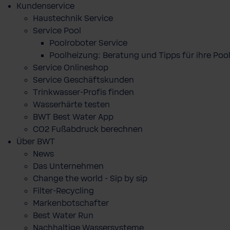
Kundenservice
Haustechnik Service
Service Pool
Poolroboter Service
Poolheizung: Beratung und Tipps für ihre P
Service Onlineshop
Service Geschäftskunden
Trinkwasser-Profis finden
Wasserhärte testen
BWT Best Water App
CO2 Fußabdruck berechnen
Über BWT
News
Das Unternehmen
Change the world - Sip by sip
Filter-Recycling
Markenbotschafter
Best Water Run
Nachhaltige Wassersysteme