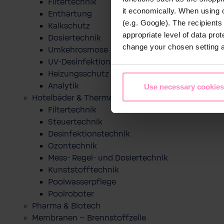
Filtertechnik
it economically. When using 
Enthärtung
(e.g. Google). The recipient
Kalkschutz
appropriate level of data pro
Dosiertechnik
change your chosen setting at
Umkehrosmose
UV-Desinfektion
Heizungsschutz
Analytik
Use necessary cookies
Hotelbäder & Thermen
Filtertechnik
Steuertechnik
Desinfektionstechnik
Ozontechnik
Mess- Regel- und Dosiertechnik
Kunststofftechnik
Poolwasserpflege
Poolroboter
Pharma & Biotech
Membranen – Brennstoffzelle