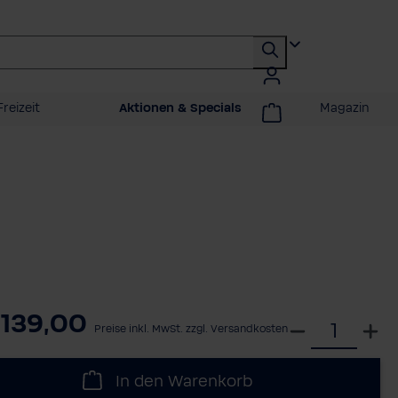
reizeit
Aktionen & Specials
Magazin
.139,00
W
Preise inkl. MwSt. zzgl. Versandkosten
ä
h
In den Warenkorb
l