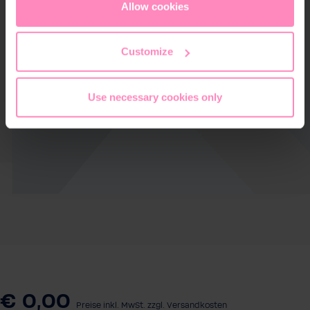
cookies
or
only allow necessary cookies
. You can
Allow cookies
access and change your chosen setting at any time in
the footer of this website.
Customize
Use necessary cookies only
€ 0,00
Preise inkl. MwSt. zzgl. Versandkosten