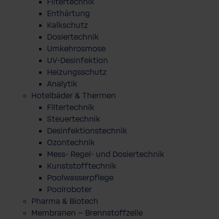
Filtertechnik
Enthärtung
Kalkschutz
Dosiertechnik
Umkehrosmose
UV-Desinfektion
Heizungsschutz
Analytik
Hotelbäder & Thermen
Filtertechnik
Steuertechnik
Desinfektionstechnik
Ozontechnik
Mess- Regel- und Dosiertechnik
Kunststofftechnik
Poolwasserpflege
Poolroboter
Pharma & Biotech
Membranen – Brennstoffzelle