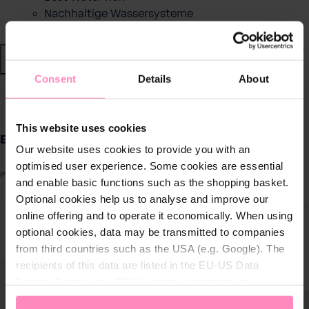
Nachhaltige Wassersysteme
Shop
Consent
Details
About
Wasser von BWT
zurück
|
This website uses cookies
Produkte für
BWT Purity Pro XL 61
zuhause
Our website uses cookies to provide you with an
optimised user experience. Some cookies are essential
Produktnummer: 125503064
and enable basic functions such as the shopping basket.
Lösungen für
Optional cookies help us to analyse and improve our
Geschäftskunden
ergalerie überspringen
online offering and to operate it economically. When using
optional cookies, data may be transmitted to companies
Kundenservice
from third countries such as the USA (e.g. Google). The
recipients of this data are listed in the EU-US Data
Über BWT
Privacy Framework (DPF), which guarantees an
appropriate level of data protection. You can
accept all