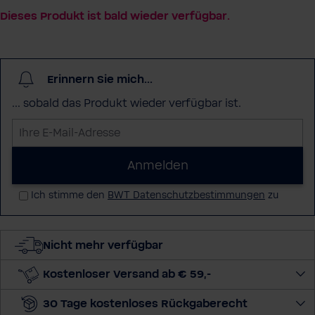
Dieses Produkt ist bald wieder verfügbar.
Erinnern Sie mich...
... sobald das Produkt wieder verfügbar ist.
I
h
r
Anmelden
e
Ich stimme den
BWT Datenschutzbestimmungen
zu
E
-
M
Nicht mehr verfügbar
a
i
Kostenloser Versand ab € 59,-
l
-
30 Tage kostenloses Rückgaberecht