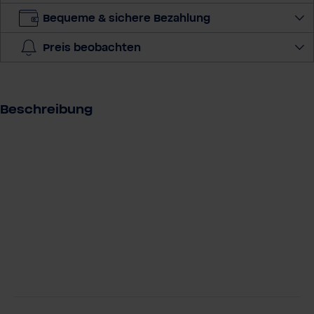
A
d
Bequeme & sichere Bezahlung
r
Preis beobachten
e
s
s
e
Beschreibung