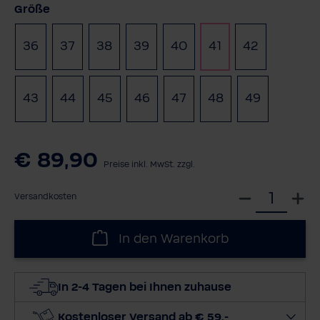
auswählen
Größe
36
37
38
39
40
41
42
43
44
45
46
47
48
49
(Diese Option ist zurzeit
(Diese Option ist 
(Diese Opti
€ 89,90
Preise inkl. MwSt. zzgl.
W
Versandkosten
ä
h
In den Warenkorb
l
e
d
In 2-4 Tagen bei Ihnen zuhause
i
e
Kostenloser Versand ab € 59,-