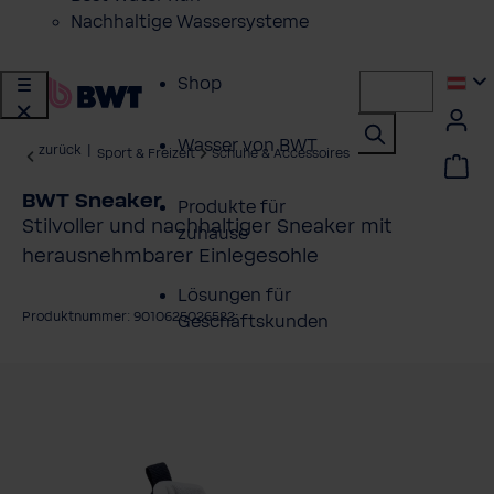
Nachhaltige Wassersysteme
Shop
Wasser von BWT
zurück
|
Sport & Freizeit
Schuhe & Accessoires
BWT Sneaker
Produkte für
Stilvoller und nachhaltiger Sneaker mit
zuhause
herausnehmbarer Einlegesohle
Lösungen für
Produktnummer: 9010625026522
Geschäftskunden
ildergalerie überspringen
Kundenservice
Über BWT