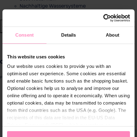
Nachhaltige Wassersysteme
Shop
Consent
Details
About
Wasser von BWT
zurück
|
This website uses cookies
Produkte für
Canopy (preinstalled with flap) for EV05
zuhause
Our website uses cookies to provide you with an
optimised user experience. Some cookies are essential
Produktnummer: 125547040
and enable basic functions such as the shopping basket.
Lösungen für
Optional cookies help us to analyse and improve our
Geschäftskunden
ergalerie überspringen
online offering and to operate it economically. When using
optional cookies, data may be transmitted to companies
Kundenservice
from third countries such as the USA (e.g. Google). The
recipients of this data are listed in the EU-US Data
Über BWT
Privacy Framework (DPF), which guarantees an
appropriate level of data protection. You can
accept all