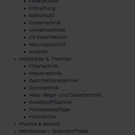
Filtertechnik
Enthärtung
Kalkschutz
Dosiertechnik
Umkehrosmose
UV-Desinfektion
Heizungsschutz
Analytik
Hotelbäder & Thermen
Filtertechnik
Steuertechnik
Desinfektionstechnik
Ozontechnik
Mess- Regel- und Dosiertechnik
Kunststofftechnik
Poolwasserpflege
Poolroboter
Pharma & Biotech
Membranen – Brennstoffzelle