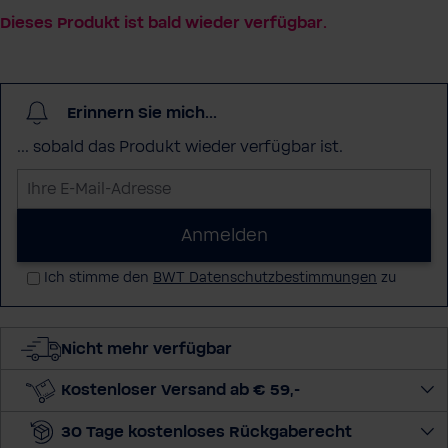
Dieses Produkt ist bald wieder verfügbar.
Erinnern Sie mich...
... sobald das Produkt wieder verfügbar ist.
I
h
r
Anmelden
e
Ich stimme den
BWT Datenschutzbestimmungen
zu
E
-
M
Nicht mehr verfügbar
a
i
Kostenloser Versand ab € 59,-
l
-
30 Tage kostenloses Rückgaberecht