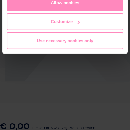
cookies
or
only allow necessary cookies
. You can
Allow cookies
access and change your chosen setting at any time in
the footer of this website.
Customize
Use necessary cookies only
€ 0,00
Preise inkl. MwSt. zzgl. Versandkosten