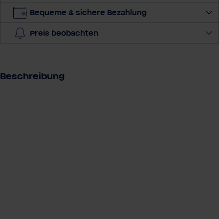
A
d
Bequeme & sichere Bezahlung
r
Preis beobachten
e
s
s
e
Beschreibung