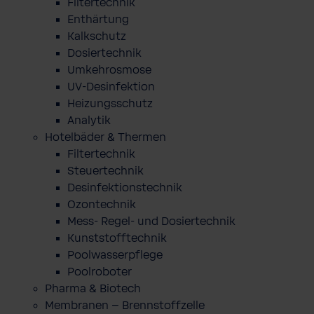
Filtertechnik
Enthärtung
Kalkschutz
Dosiertechnik
Umkehrosmose
UV-Desinfektion
Heizungsschutz
Analytik
Hotelbäder & Thermen
Filtertechnik
Steuertechnik
Desinfektionstechnik
Ozontechnik
Mess- Regel- und Dosiertechnik
Kunststofftechnik
Poolwasserpflege
Poolroboter
Pharma & Biotech
Membranen – Brennstoffzelle