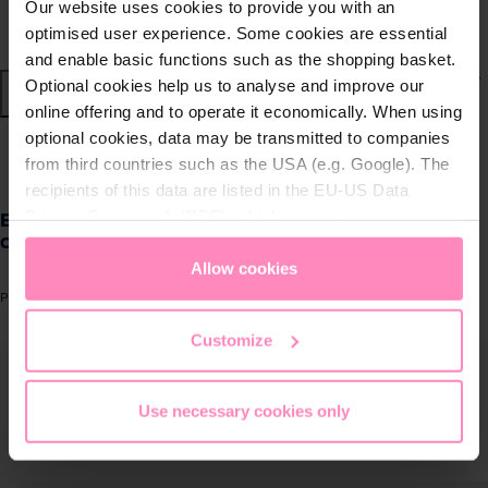
Our website uses cookies to provide you with an
Nachhaltige Wassersysteme
optimised user experience. Some cookies are essential
and enable basic functions such as the shopping basket.
Shop
Optional cookies help us to analyse and improve our
online offering and to operate it economically. When using
optional cookies, data may be transmitted to companies
Wasser von BWT
zurück
|
from third countries such as the USA (e.g. Google). The
recipients of this data are listed in the EU-US Data
Produkte für
Privacy Framework (DPF), which guarantees an
Ecosoft 3P Grey Mono 10" filter housing,
zuhause
connection 1"
appropriate level of data protection. You can
accept all
cookies
or
only allow necessary cookies
. You can
Allow cookies
Lösungen für
access and change your chosen setting at any time in
Produktnummer: FCPP3P0150/G118
Geschäftskunden
the footer of this website.
Customize
ergalerie überspringen
Kundenservice
Use necessary cookies only
Über BWT