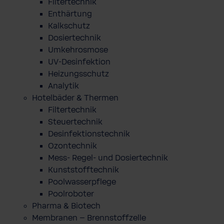
Filtertechnik
Enthärtung
Kalkschutz
Dosiertechnik
Umkehrosmose
UV-Desinfektion
Heizungsschutz
Analytik
Hotelbäder & Thermen
Filtertechnik
Steuertechnik
Desinfektionstechnik
Ozontechnik
Mess- Regel- und Dosiertechnik
Kunststofftechnik
Poolwasserpflege
Poolroboter
Pharma & Biotech
Membranen – Brennstoffzelle