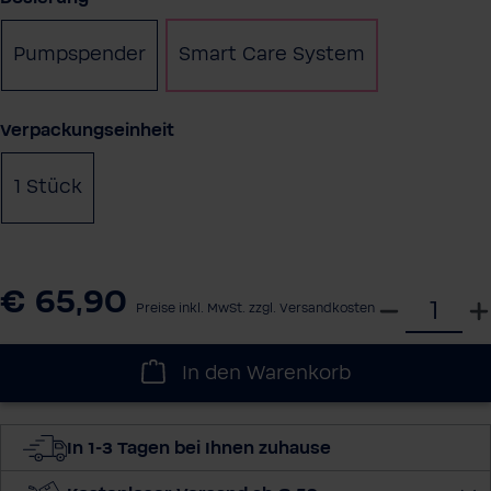
Pumpspender
Smart Care System
(Diese Option ist zurzeit nicht verfügbar.)
(Diese Option i
auswählen
Verpackungseinheit
1 Stück
€ 65,90
W
Preise inkl. MwSt. zzgl. Versandkosten
ä
h
In den Warenkorb
l
e
d
In 1-3 Tagen bei Ihnen zuhause
i
e