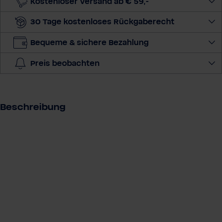
Kostenloser Versand ab € 59,-
M
30 Tage kostenloses Rückgaberecht
e
n
Bequeme & sichere Bezahlung
g
e
Preis beobachten
a
u
s
Beschreibung