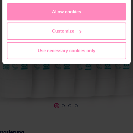
appropriate level of data protection. You can
accept all
cookies
or
only allow necessary cookies
. You can
Allow cookies
access and change your chosen setting at any time in
the footer of this website.
Customize
Use necessary cookies only
auswählen
Dosierung