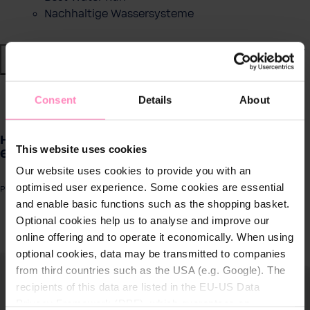
Nachhaltige Wassersysteme
Shop
Wasser von BWT
zurück
|
Consent
Details
About
Produkte für
HYDRO TOUCH - SET Hand - und Bodylotion,
zuhause
This website uses cookies
6x300 ml - AMAZON
Our website uses cookies to provide you with an
Lösungen für
optimised user experience. Some cookies are essential
Produktnummer: HYT006SEHBL
Geschäftskunden
and enable basic functions such as the shopping basket.
Optional cookies help us to analyse and improve our
ergalerie überspringen
online offering and to operate it economically. When using
Kundenservice
optional cookies, data may be transmitted to companies
from third countries such as the USA (e.g. Google). The
Über BWT
recipients of this data are listed in the EU-US Data
Privacy Framework (DPF), which guarantees an