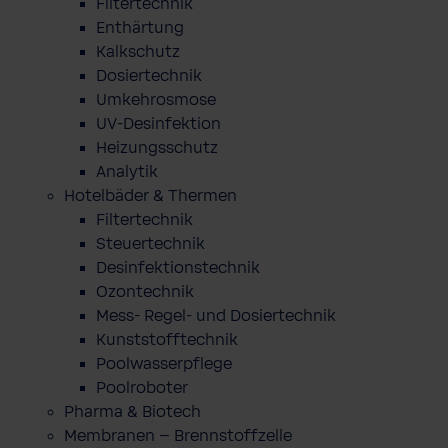
Filtertechnik
Enthärtung
Kalkschutz
Dosiertechnik
Umkehrosmose
UV-Desinfektion
Heizungsschutz
Analytik
Hotelbäder & Thermen
Filtertechnik
Steuertechnik
Desinfektionstechnik
Ozontechnik
Mess- Regel- und Dosiertechnik
Kunststofftechnik
Poolwasserpflege
Poolroboter
Pharma & Biotech
Membranen – Brennstoffzelle