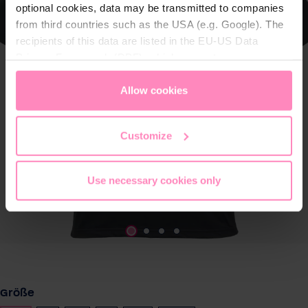
optional cookies, data may be transmitted to companies
from third countries such as the USA (e.g. Google). The
recipients of this data are listed in the EU-US Data
Privacy Framework (DPF), which guarantees an
appropriate level of data protection. You can
accept all
cookies
or
only allow necessary cookies
. You can
Allow cookies
access and change your chosen setting at any time in
the footer of this website.
Customize
Use necessary cookies only
auswählen
Größe