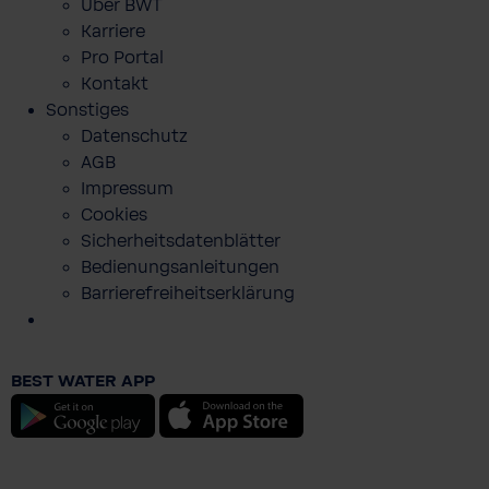
Über BWT
Karriere
Pro Portal
Kontakt
Sonstiges
Datenschutz
AGB
Impressum
Cookies
Sicherheitsdatenblätter
Bedienungsanleitungen
Barrierefreiheitserklärung
Windhager Poloshirt 2025 Women
BEST WATER APP
€ 49,90
Android
iOS
Preise inkl. MwSt. zzgl. Versandkosten
In den Warenkorb