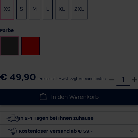
XS
S
M
L
XL
2XL
auswählen
Farbe
Anthrazit
Rot
€ 49,90
W
Preise inkl. MwSt. zzgl. Versandkosten
ä
h
In den Warenkorb
l
e
d
In 2-4 Tagen bei Ihnen zuhause
i
e
Kostenloser Versand ab € 59,-
M