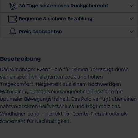
30 Tage kostenloses Rückgaberecht
e
n
Bequeme & sichere Bezahlung
g
e
Preis beobachten
a
u
s
Beschreibung
Das Windhager Event Polo für Damen überzeugt durch
seinen sportlich-eleganten Look und hohen
Tragekomfort. Hergestellt aus einem hochwertigen
Materialmix, bietet es eine angenehme Passform mit
optimaler Bewegungsfreiheit. Das Polo verfügt über einen
nahtverdeckten Reißverschluss und trägt stolz das
Windhager-Logo – perfekt für Events, Freizeit oder als
Statement für Nachhaltigkeit.