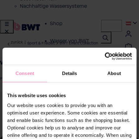
Nachhaltige Wassersysteme
Shop
Wasser von BWT
zurück
|
Sport & Freizeit
BWT Event Collection
Produkte für
Windhager Poloshirt 2025 Women
zuhause
Consent
Details
About
Produktnummer: 125686475
Lösungen für
Geschäftskunden
ergalerie überspringen
This website uses cookies
Our website uses cookies to provide you with an
Kundenservice
optimised user experience. Some cookies are essential
and enable basic functions such as the shopping basket.
Über BWT
Optional cookies help us to analyse and improve our
online offering and to operate it economically. When using