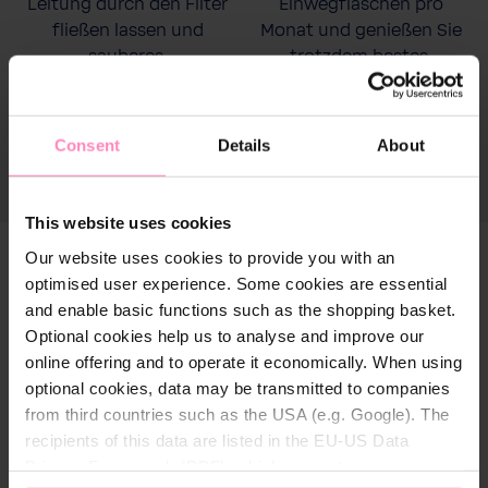
Leitung durch den Filter
Einwegflaschen pro
fließen lassen und
Monat und genießen Sie
sauberes,
trotzdem bestes,
wohlschmeckednes
mineralisiertes Wasser.
Wasser genießen.
Consent
Details
About
This website uses cookies
Our website uses cookies to provide you with an
optimised user experience. Some cookies are essential
and enable basic functions such as the shopping basket.
Optional cookies help us to analyse and improve our
online offering and to operate it economically. When using
optional cookies, data may be transmitted to companies
from third countries such as the USA (e.g. Google). The
recipients of this data are listed in the EU-US Data
Privacy Framework (DPF), which guarantees an