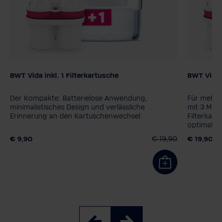
BWT Vida inkl. 1 Filterkartusche
BWT Vida
Farbe
Der Kompakte: Batterielose Anwendung,
Für mehr L
minimalistisches Design und verlässliche
mit 3 Mag
Erinnerung an den Kartuschenwechsel.
Filterkart
optimale 
Geschmac
€ 9,90
€ 19,90
€ 19,90