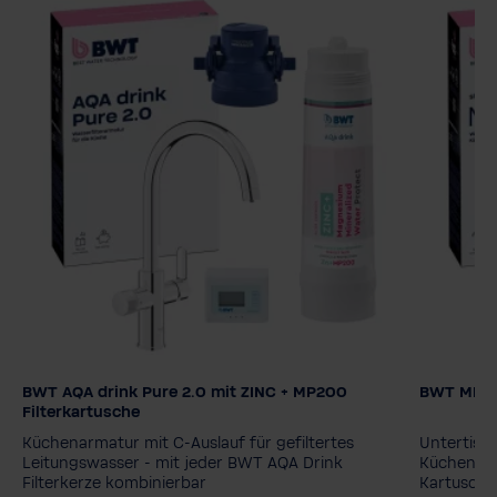
BWT AQA drink Pure 2.0 mit ZINC + MP200
BWT MIXXO 
Filterkartusche
Filterkar
Filterkartusche
MyAQUA Perfect Taste
MyAQUA Protect
MyAQUA 
Küchenarmatur mit C-Auslauf für gefiltertes
Untertisch
MyAQUA Taste
ZINC + MP200
MyAQUA 
Leitungswasser - mit jeder BWT AQA Drink
Küchenarm
Filterkerze kombinierbar
Kartusche