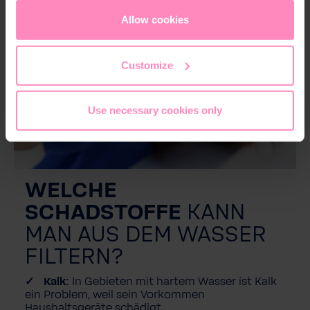
appropriate level of data protection. You can
accept all
cookies
or
only allow necessary cookies
. You can
Allow cookies
access and change your chosen setting at any time in
the footer of this website.
Customize
Use necessary cookies only
WELCHE
SCHADSTOFFE
KANN
MAN AUS DEM WASSER
FILTERN?
Kalk:
In Gebieten mit hartem Wasser ist Kalk
ein Problem, weil sein Vorkommen
Haushaltsgeräte schädigt.