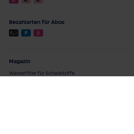
Bezahlarten für Abos
Magazin
Wasserfilter für Schadstoffe
Kalkfilter für Trinkwasser
Chlorfilter für Trinkwasser
Wasserfilter bei Schwermetallen im Trinkwasser
Magnesiumreiches Wasser zu jeder Zeit
Magnesium & Sport: Die BWT Lösung