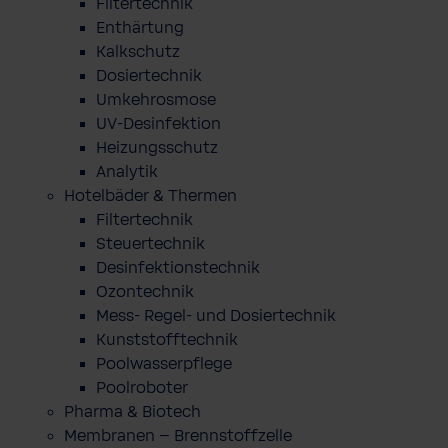
Filtertechnik
Enthärtung
Kalkschutz
Dosiertechnik
Umkehrosmose
UV-Desinfektion
Heizungsschutz
Analytik
Hotelbäder & Thermen
Filtertechnik
Steuertechnik
Desinfektionstechnik
Ozontechnik
Mess- Regel- und Dosiertechnik
Kunststofftechnik
Poolwasserpflege
Poolroboter
Pharma & Biotech
Membranen – Brennstoffzelle