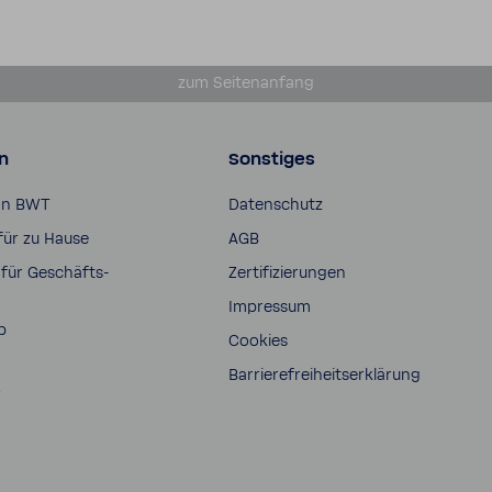
zum Seiten­an­fang
n
Sonstiges
on BWT
Daten­schutz
für zu Hause
AGB
für Geschäfts­
Zerti­fi­zie­rungen
Impressum
p
Cookies
Barrie­re­frei­heits­er­klä­rung
s