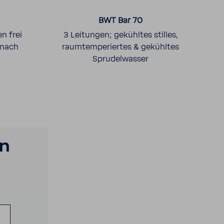
BWT Bar 70
n frei
3 Leitungen; gekühltes stilles,
 nach
raum­tem­pe­riertes & gekühltes
Spru­del­wasser
en