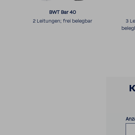
BWT Bar 40
T
2 Leitungen; frei belegbar
3 Le
beleg
K
Anz