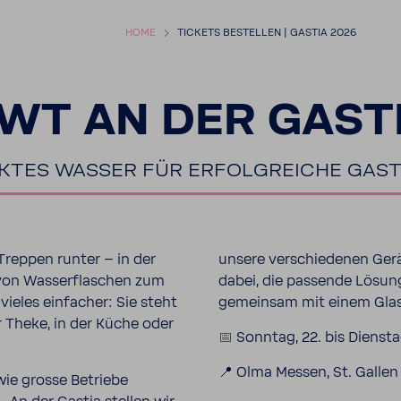
HOME
TICKETS BESTELLEN | GASTIA 2026
WT AN DER GAST
KTES WASSER FÜR ERFOLG­REICHE GAST
Treppen runter – in der
unsere verschie­denen Gerä
on Wasser­fla­schen zum
dabei, die passende Lösung
ieles einfa­cher: Sie steht
gemeinsam mit einem Glas
r Theke, in der Küche oder
📅
Sonntag, 22. bis Diensta
📍 Olma Messen, St. Gallen
wie grosse Betriebe