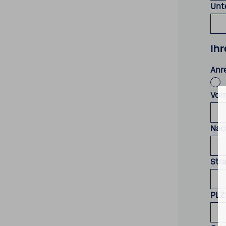
Unt
Ih
Anr
Vor
Nac
Str
PLZ