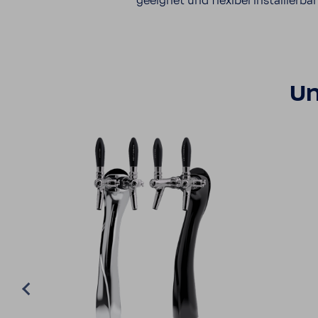
geeignet und flexibel instal­lierba
Un