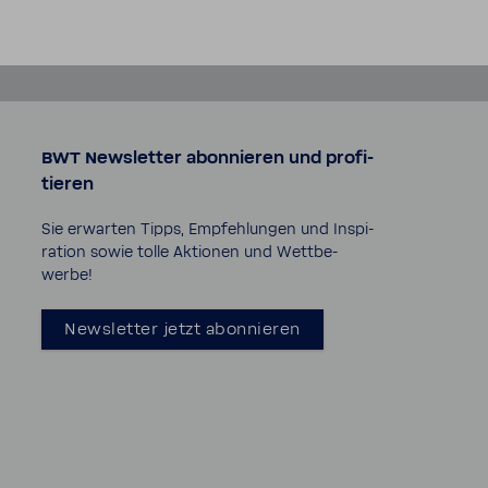
BWT News­letter abon­nieren und profi­
tieren
Sie erwarten Tipps, Empfeh­lungen und Inspi­
ra­tion sowie tolle Aktionen und Wett­be­
werbe!
News­letter jetzt abon­nieren