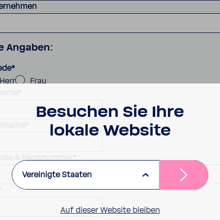
ernehmen
re Angaben:
ede
*
Herr
Frau
name
*
Besu­chen Sie Ihre
hname
*
lokale Website
asse & Hausnummer
*
Vereinigte Staaten
*
Auf dieser Website bleiben