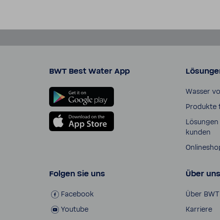
BWT Best Water App
Lösunge
Wasser v
Produkte 
Lösungen 
kunden
Online­sho
Folgen Sie uns
Über un
Face­book
Über BWT
Youtube
Karriere