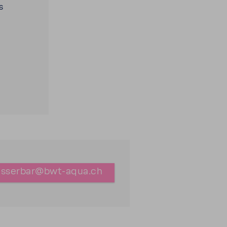
s
sserbar@bwt-​aqua.ch