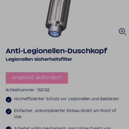
Anti-​Legionellen-Duschkopf
Legio­nellen Sicher­heits­filter
Angebot anfor­dern
Arti­kel­nummer: 155132
Hoch­ef­fi­zi­enter Schutz vor Legio­nellen und Bakte­rien
Einfa­cher, unkom­pli­zierter Einbau direkt am Point of
Use
Arbeitet völlig mecha­nisch, ganz ohne Zusatz von