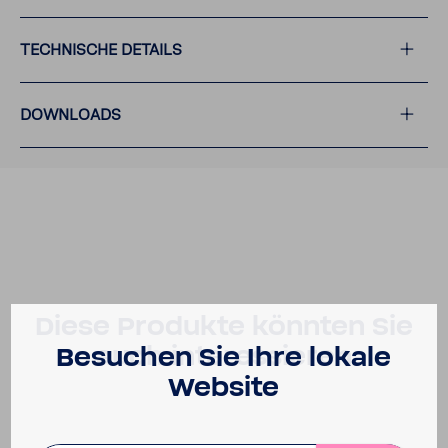
TECH­NI­SCHE DETAILS
DOWN­LOADS
Diese Produkte könnten Sie
auch inter­es­sieren
Besu­chen Sie Ihre lokale
Website