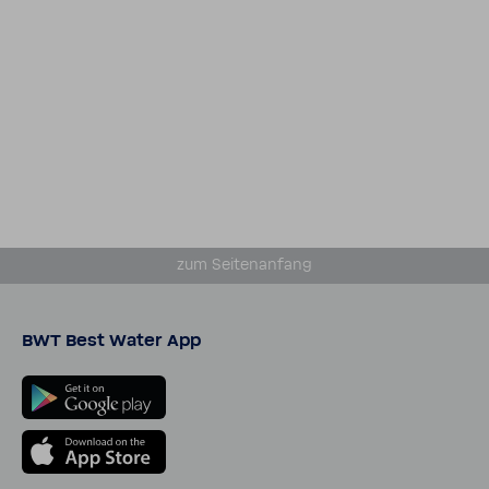
zum Seiten­an­fang
BWT Best Water App