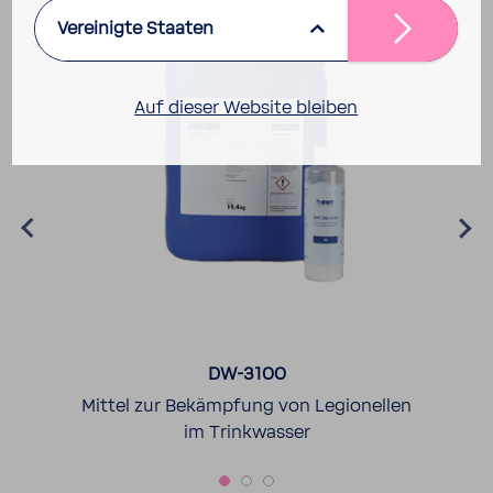
Vereinigte Staaten
Auf dieser Website bleiben
DW-​3100
Legionellen-​S
Bekämp­fung von Legio­nellen
Trink­wasser vor Ort s
im Trink­wasser
auf Legio­nell