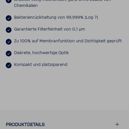
Chemi­ka­lien
Bakte­ri­en­rück­hal­tung von 99,999% (Log 7)
Garan­tierte Filter­f­ein­heit von 0,1 μm
Zu 100% auf Membran­funk­tion und Dich­tig­keit geprüft
Diskrete, hoch­wer­tige Optik
Kompakt und platz­spa­rend
PRODUKT­DE­TAILS