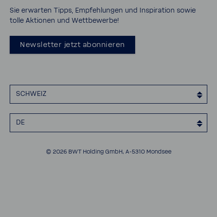
Zerti­fi­zie­rungen
Sie erwarten Tipps, Empfeh­lungen und Inspi­ra­tion sowie
tolle Aktionen und Wett­be­werbe!
Impressum
Cookies
News­letter jetzt abon­nieren
Barrie­re­frei­heits­er­klä­rung
SCHWEIZ
DE
© 2026 BWT Holding GmbH, A-​5310 Mondsee