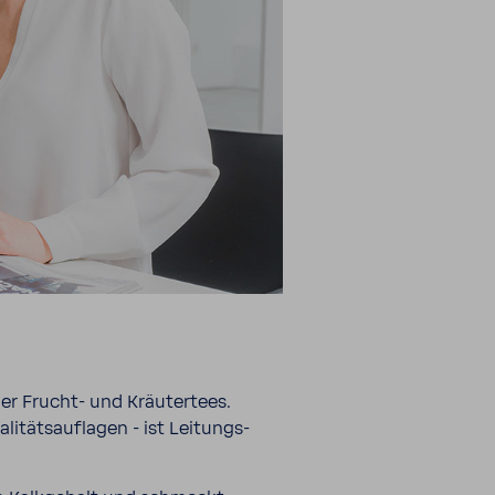
 Frucht-​​ und Kräu­ter­tees.
i­täts­auf­lagen - ist Leitungs­