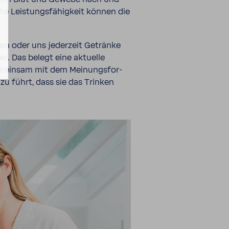
e Leis­tungs­fä­hig­keit können die
n oder uns jeder­zeit Getränke
. Das belegt eine aktu­elle
gemeinsam mit dem Meinungs­for­
zu führt, dass sie das Trinken