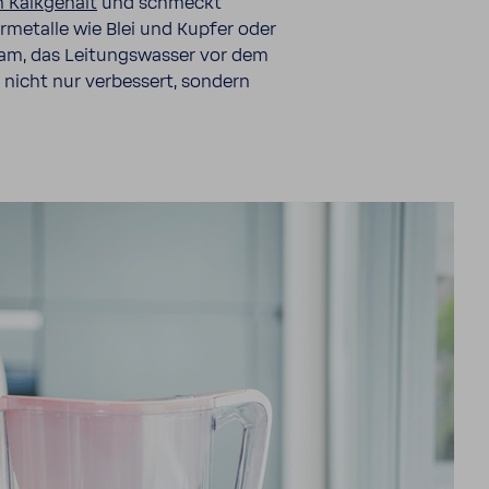
 Kalk­ge­halt
und schmeckt
­me­talle wie Blei und Kupfer oder
sam, das Leitungs­wasser vor dem
s nicht nur verbes­sert, sondern