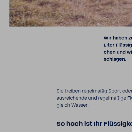
Wir haben z
Liter Flüs­si
chen und wie
schlagen.
Sie treiben regel­mäßig Sport ode
ausrei­chende und regel­mä­ßige Flüs­
gleich Wasser.
So hoch ist Ihr Flüs­sig­k