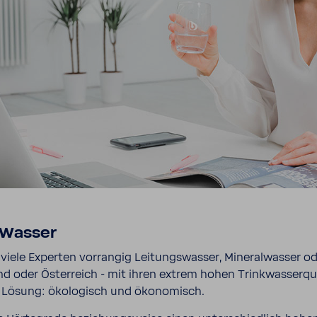
h Wasser
iele Experten vorrangig Leitungs­wasser, Mine­ral­wasser oder
oder Öster­reich - mit ihren extrem hohen Trink­was­ser­qua­l
e Lösung: ökolo­gisch und ökono­misch.