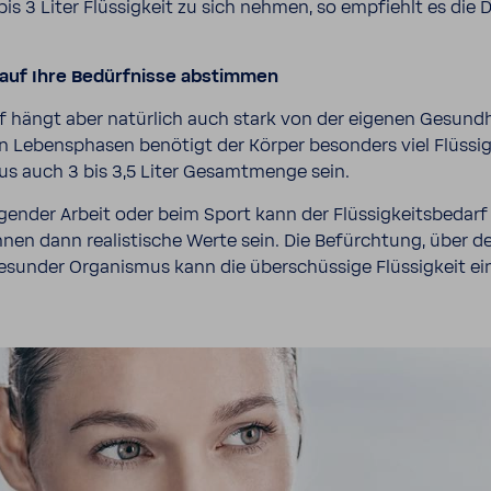
is 3 Liter Flüs­sig­keit zu sich nehmen, so empfiehlt es die 
darf auf Ihre Bedürf­nisse abstimmen
be­darf hängt aber natür­lich auch stark von der eigenen Gesund
ebens­phasen benö­tigt der Körper beson­ders viel Flüs­sig­k
aus auch 3 bis 3,5 Liter Gesamt­menge sein.
gender Arbeit oder beim Sport kann der Flüs­sig­keits­be­darf 
en dann realis­ti­sche Werte sein. Die Befürch­tung, über den
 gesunder Orga­nismus kann die über­schüs­sige Flüs­sig­keit 