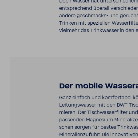
Doch Wasser hat unter­schied­lich
entspre­chend überall verschieden
andere geschmacks-​​ und geruchs
Trinken mit spezi­ellen Wasser­fil­
viel­mehr das Trink­wasser in de
Der mobile Wasser­a
Ganz einfach und komfor­tabel kö
Leitungs­wasser mit den BWT Tisch­w
mieren. Der Tisch­was­ser­filter un
passenden Magne­sium Mine­ra­liz
schen sorgen für bestes Trink­was
Mine­ra­li­en­zu­fuhr: Die inno­va­tive