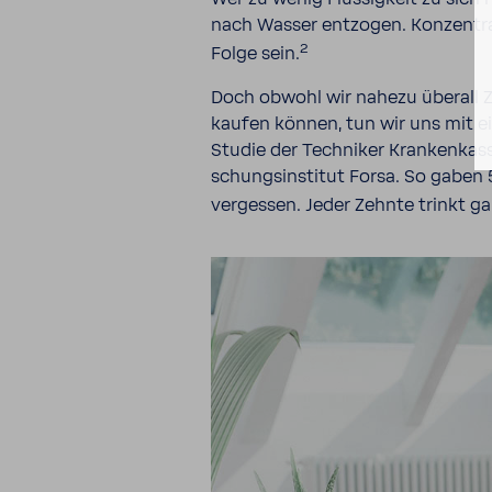
nach Wasser entzogen. Konzen­tra­t
2
Folge sein.
Doch obwohl wir nahezu überall 
kaufen können, tun wir uns mit ei
Studie der Tech­niker Kran­ken­ka
schungs­in­stitut Forsa. So gaben 
vergessen. Jeder Zehnte trinkt ga