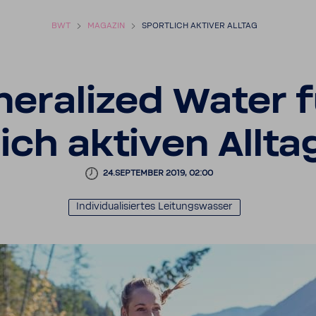
BWT
MAGAZIN
SPORT­LICH AKTIVER ALLTAG
e­ra­lized Water f
lich aktiven Allta
24.SEPTEMBER 2019, 02:00
Indi­vi­dua­li­siertes Leitungs­wasser