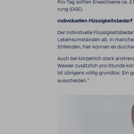
Pro Tag sollten Erwach­sene ca. 2 b
rung (DGE).
Indi­vi­du­ellen Flüs­sig­keits­be­
Der indi­vi­du­elle Flüs­sig­keits­
Lebens­um­ständen ab. In manchen L
Stil­lenden, hier können es durch
Auch bei körper­lich stark anstren­
Wasser zusätz­lich pro Stunde könn
ist übri­gens völlig grundlos: Ein
1
ausscheiden.