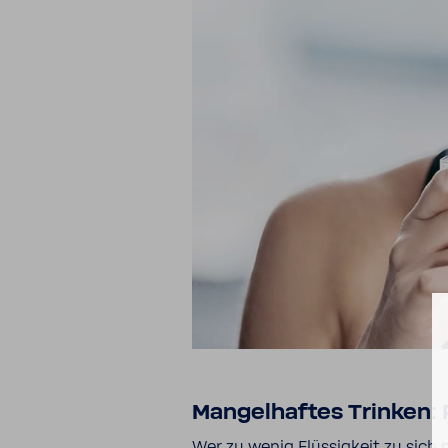
Mangel­haftes Trinken: 
Wer zu wenig Flüs­sig­keit zu sic