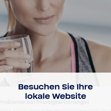
Besu­chen Sie Ihre
lokale Website
Probleme bei Flüs­sig­keits­mangel
h nimmt, tut sich nichts Gutes: Bei Flüs­sig­keits­mangel wi