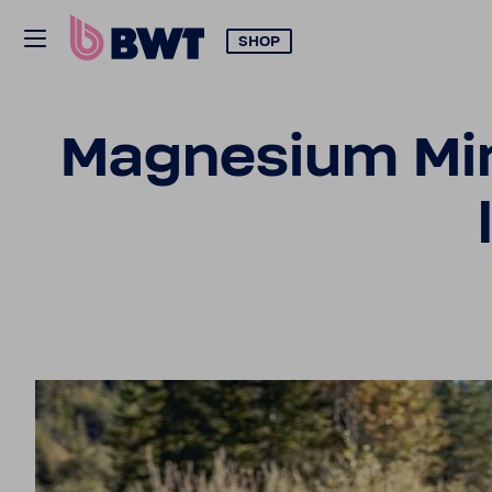
SHOP
Magne­sium Min