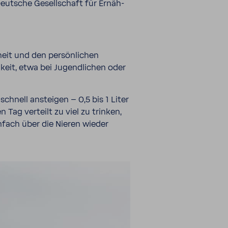
Deut­sche Gesell­schaft für Ernäh­
­heit und den persön­li­chen
eit, etwa bei Jugend­li­chen oder
schnell ansteigen – 0,5 bis 1 Liter
 Tag verteilt zu viel zu trinken,
einfach über die Nieren wieder