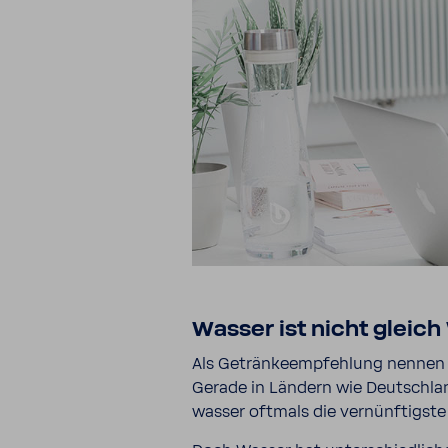
Wasser ist nicht gleic
Als Geträn­ke­emp­feh­lung nennen v
Gerade in Ländern wie Deutsch­land 
wasser oftmals die vernünf­tigst