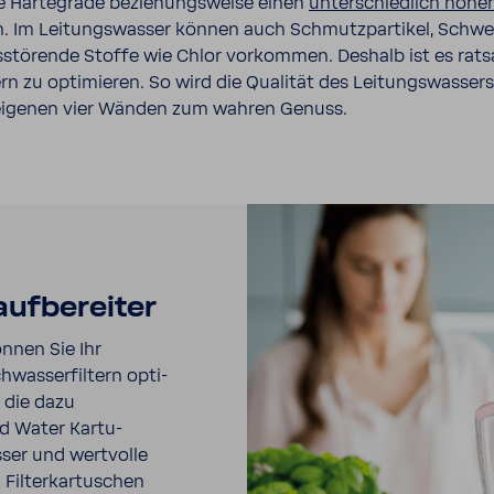
e Härte­grade bezie­hungs­weise einen
unter­schied­lich hohen
. Im Leitungs­wasser können auch Schmutz­par­tikel, Schwer
­stö­rende Stoffe wie Chlor vorkommen. Deshalb ist es rat
tern zu opti­mieren. So wird die Qualität des Leitungs­was­ser
n eigenen vier Wänden zum wahren Genuss.
uf­be­reiter
nnen Sie Ihr
as­ser­fil­tern opti­
d die dazu
ed Water Kartu­
ser und wert­volle
n Filter­kar­tu­schen