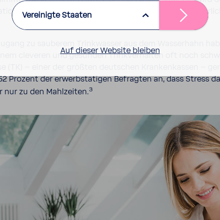
i­ons­stö­rungen, Kopf­schmerzen und verrin­gerte körper­lich
Vereinigte Staaten
Zugang zu sauberem Trink­wasser aus dem Wasser­hahn habe
Auf dieser Website bleiben
nem cleveren und gesunden Trink­ver­halten oft noch schwer
sse (TK) – einer der größten deut­schen Kran­ken­kassen – 
52 Prozent der erwerbs­tä­tigen Befragten an, dass Stress da
3
r nur zu den Mahl­zeiten.