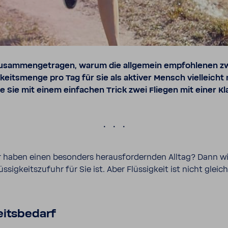
usam­men­ge­tragen, warum die allge­mein empfoh­lenen zw
g­keits­menge pro Tag für Sie als aktiver Mensch viel­leicht
 Sie mit einem einfa­chen Trick zwei Fliegen mit einer K
.
r haben einen beson­ders heraus­for­dernden Alltag? Dann wis
sig­keits­zu­fuhr für Sie ist. Aber Flüs­sig­keit ist nicht gleic
eits­be­darf