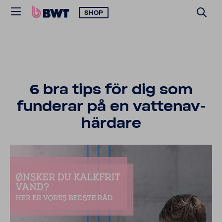
SHOP
6 bra tips för dig som
funderar på en vatten­av­
här­dare