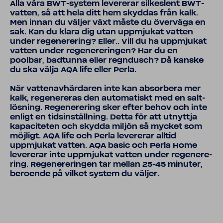
Alla våra BWT-​system leve­rerar silkes­lent BWT-​
vatten, så att hela ditt hem skyddas från kalk.
Men innan du väljer växt måste du över­väga en
sak. Kan du klara dig utan uppmjukat vatten
under rege­ne­re­ring? Eller.. Vill du ha uppmjukat
vatten under rege­ne­re­ringen? Har du en
poolbar, badtunna eller regn­dusch? Då kanske
du ska välja AQA life eller Perla.
När vatten­av­här­daren inte kan absor­bera mer
kalk, rege­ne­reras den auto­ma­tiskt med en salt­
lös­ning. Rege­ne­re­ring sker efter behov och inte
enligt en tids­in­ställ­ning. Detta för att utnyttja
kapa­ci­teten och skydda miljön så mycket som
möjligt. AQA life och Perla leve­rerar alltid
uppmjukat vatten. AQA basic och Perla Home
leve­rerar inte uppmjukat vatten under rege­ne­re­
ring. Rege­ne­re­ringen tar mellan 25-45 minuter,
bero­ende på vilket system du väljer.