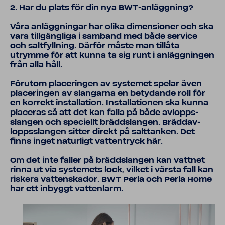
2. Har du plats för din nya BWT-​anläggning?
Våra anlägg­ningar har olika dimen­sioner och ska
vara till­gäng­liga i samband med både service
och salt­fyll­ning. Därför måste man tillåta
utrymme för att kunna ta sig runt i anlägg­ningen
från alla håll.
Förutom place­ringen av systemet spelar även
place­ringen av slang­arna en bety­dande roll för
en korrekt instal­la­tion. Instal­la­tionen ska kunna
placeras så att det kan falla på både avlopps­
slangen och speci­ellt brädd­slangen. Bräd­dav­
lopps­slangen sitter direkt på salt­tanken. Det
finns inget natur­ligt vatten­tryck här.
Om det inte faller på brädd­slangen kan vattnet
rinna ut via syste­mets lock, vilket i värsta fall kan
riskera vatten­skador. BWT Perla och Perla Home
har ett inbyggt vatten­larm.