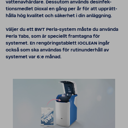
vatten­av­här­dare. Dess­utom används desin­fek­
tions­medlet Dioxal en gång per år för att upprätt­
hålla hög kvalitet och säkerhet i din anlägg­ning.
Väljer du ett BWT Perla-​system måste du använda
Perla Tabs, som är speci­ellt fram­tagna för
systemet. En rengö­ringstablett IOCLEAN ingår
också som ska användas för rutinun­der­håll av
systemet var 6:e månad.