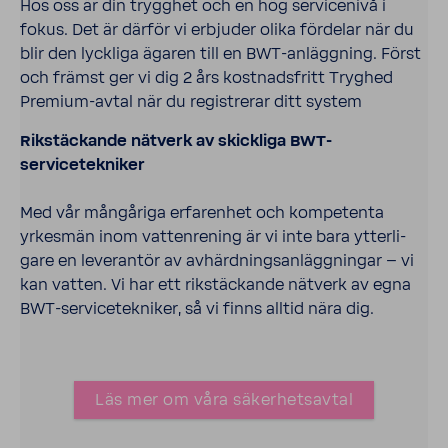
Hos oss är din trygghet och en hög service­nivå i
fokus. Det är därför vi erbjuder olika fördelar när du
blir den lyck­liga ägaren till en BWT-​anläggning. Först
och främst ger vi dig 2 års kost­nads­fritt Tryghed
Premium-​avtal när du regi­strerar ditt system
Rikstäc­kande nätverk av skick­liga BWT-​
servicetekniker
Med vår mång­å­riga erfa­renhet och kompe­tenta
yrkesmän inom vatten­re­ning är vi inte bara ytter­li­
gare en leve­rantör av avhärd­nings­an­lägg­ningar – vi
kan vatten. Vi har ett rikstäc­kande nätverk av egna
BWT-​servicetekniker, så vi finns alltid nära dig.
Läs mer om våra säkerhetsavtal