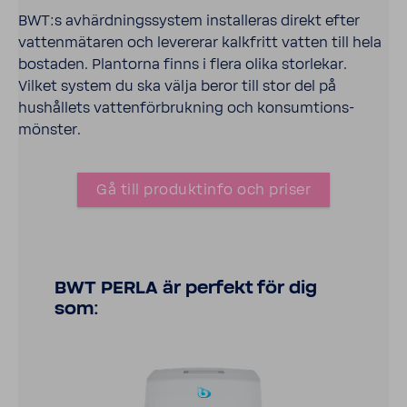
BWT:s avhärd­nings­sy­stem instal­leras direkt efter
vatten­mä­taren och leve­rerar kalk­fritt vatten till hela
bostaden. Plan­torna finns i flera olika stor­lekar.
Vilket system du ska välja beror till stor del på
hushål­lets vatten­för­bruk­ning och konsum­tions­
mönster.
Gå till produk­tinfo och priser
BWT PERLA är perfekt för dig
som: