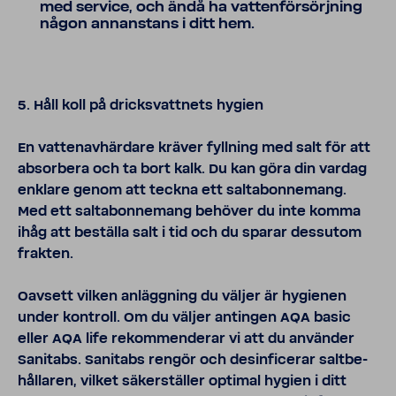
med service, och ändå ha vatten­för­sörj­ning
någon annan­stans i ditt hem.
5. Håll koll på dricks­vatt­nets hygien
En vatten­av­här­dare kräver fyll­ning med salt för att
absor­bera och ta bort kalk. Du kan göra din vardag
enklare genom att teckna ett salta­bon­ne­mang.
Med ett salta­bon­ne­mang behöver du inte komma
ihåg att beställa salt i tid och du sparar dess­utom
frakten.
Oavsett vilken anlägg­ning du väljer är hygi­enen
under kontroll. Om du väljer antingen AQA basic
eller AQA life rekom­men­derar vi att du använder
Sani­tabs. Sani­tabs rengör och desin­fi­cerar salt­be­
hål­laren, vilket säker­ställer optimal hygien i ditt