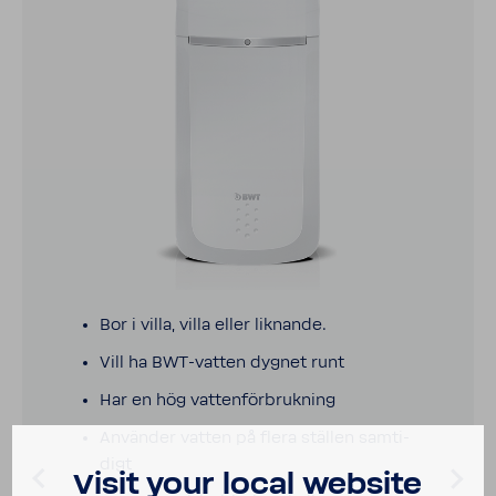
Bor i villa, villa eller liknande.
Vill ha BWT-​vatten dygnet runt
Har en hög vatten­för­bruk­ning
Använder vatten på flera ställen samti­
digt
Visit your local website