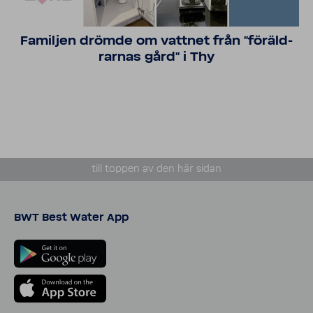
Familjen drömde om vattnet från "föräld­
rarnas gård" i Thy
till toppen av den här sidan
BWT Best Water App