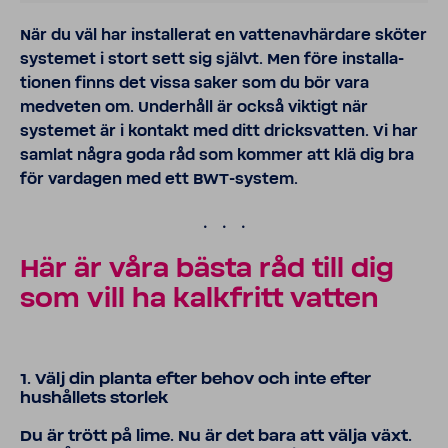
När du väl har instal­lerat en vatten­av­här­dare sköter
systemet i stort sett sig självt. Men före instal­la­
tionen finns det vissa saker som du bör vara
medveten om. Under­håll är också viktigt när
systemet är i kontakt med ditt dricks­vatten. Vi har
samlat några goda råd som kommer att klä dig bra
för vardagen med ett BWT-​system.
.
Här är våra bästa råd till dig
som vill ha kalk­fritt vatten
1. Välj din planta efter behov och inte efter
hushål­lets storlek
Du är trött på lime. Nu är det bara att välja växt.