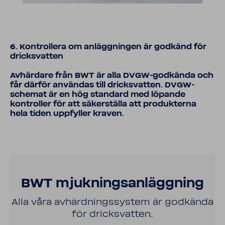
6. Kontrol­lera om anlägg­ningen är godkänd för
dricks­vatten
Avhär­dare från BWT är alla DVGW-​godkända och
får därför användas till dricks­vatten. DVGW-​
schemat är en hög stan­dard med löpande
kontroller för att säker­ställa att produk­terna
hela tiden uppfyller kraven.
BWT mjuk­nings­an­lägg­ning
Alla våra avhärd­nings­sy­stem är godkända
för dricks­vatten.