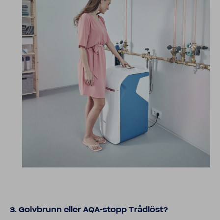
3. Golv­brunn eller AQA-​stopp Tråd­löst?