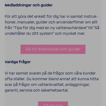
Nedladd­ningar och guider
För att göra det enkelt för dig har vi samlat instruk­
tioner, manu­aler, guider och använ­dar­filmer om allt
från "Tips för dig med en ny vatten­av­här­dare" till "Så
under­håller du ditt system" och mycket mer.
Gå till down­loads och guider
Vanliga frågor
Vi har samlat svaren på de frågor som våra kunder
ofta ställer. Du kommer bland annat att kunna hitta
svar på frågor om vatten­kva­litet, anlägg­ningar,
garanti, service och säker­hets­avtal.
Gå till FAQ