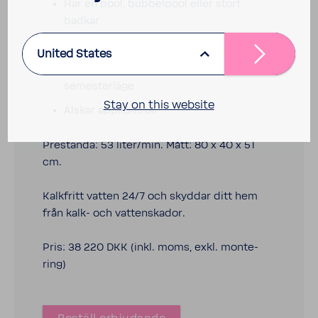
Har en pool, bubbel­pool eller stort
badkar
Skyddar ditt hem från vatten­skador
United States
Vill ha extra säker­hets­funk­tioner, t ex
semester­läge
Stay on this website
Älskar appkon­troll
Prestanda: 53 liter/min. Mått: 80 x 40 x 51
cm.
Kalk­fritt vatten 24/7 och skyddar ditt hem
från kalk- och vatten­skador.
Pris: 38 220 DKK (inkl. moms, exkl. monte­
ring)