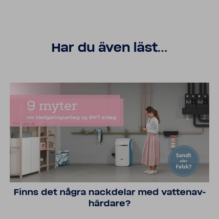
Har du även läst...
Finns det några nack­delar med vatten­av­
här­dare?