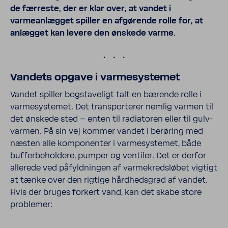
de færreste, der er klar over, at vandet i
varmeanlægget spiller en afgørende rolle for, at
anlægget kan levere den ønskede varme.
.
Vandets opgave i varme­sy­stemet
Vandet spiller bogsta­ve­ligt talt en bærende rolle i
varme­sy­stemet. Det trans­por­terer nemlig varmen til
det ønskede sted – enten til radi­a­toren eller til gulv­
varmen. På sin vej kommer vandet i berøring med
næsten alle kompo­nenter i varme­sy­stemet, både
buffer­be­hol­dere, pumper og ventiler. Det er derfor
alle­rede ved påfyld­ningen af varmekredsløbet vigtigt
at tænke over den rigtige hård­heds­grad af vandet.
Hvis der bruges forkert vand, kan det skabe store
problemer: