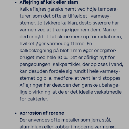
Aflej­ring af kalk eller slam
Kalk aflejres ganske nemt ved høje tempe­ra­
turer, som det ofte er tilfældet i varme­sy­
stemer. Jo tykkere kalklag, desto sværere har
varmen ved at trænge igennem dem. Man er
derfor nødt til at skrue mere op for radi­a­toren,
hvilket øger varmeud­gif­terne. En
kalkbelægning på blot 1 mm øger ener­gi­for­
bruget med hele 10 %. Det er dårligt nyt for
penge­pungen! Kalk­par­tikler, der opløses i vand,
kan desuden fordele sig rundt i hele varme­sy­
stemet og bl.a. medføre, at ventiler tilstoppes.
Aflej­ringer har desuden den ganske ubeha­ge­
lige bivirk­ning, at de er det ideelle vækstmedie
for bakte­rier.
Korro­sion af rørene
Der anvendes ofte metaller som jern, stål,
alumi­nium eller kobber i moderne varmerør.