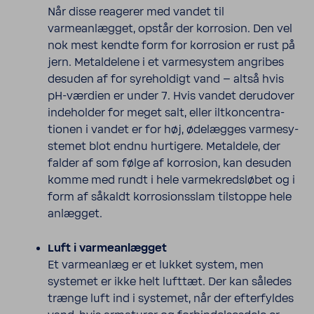
Når disse reagerer med vandet til
varmeanlægget, opstår der korro­sion. Den vel
nok mest kendte form for korro­sion er rust på
jern. Metal­de­lene i et varme­sy­stem angribes
desuden af for syre­hol­digt vand – altså hvis
pH-værdien er under 7. Hvis vandet deru­dover
inde­holder for meget salt, eller iltkon­cent­ra­
tionen i vandet er for høj, ødelægges varme­sy­
stemet blot endnu hurti­gere. Metal­dele, der
falder af som følge af korro­sion, kan desuden
komme med rundt i hele varmekredsløbet og i
form af såkaldt korro­sions­slam tilstoppe hele
anlægget.
Luft i varmeanlægget
Et varmeanlæg er et lukket system, men
systemet er ikke helt lufttæt. Der kan således
trænge luft ind i systemet, når der efter­fyldes