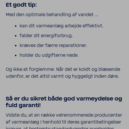
Et godt tip:
Med den opti­male behand­ling af vandet ...
kan dit varmeanlæg arbejde effek­tivt.
falder dit ener­gi­for­brug.
kræves der færre repa­ra­tioner.
holder du udgif­terne nede.
Og ikke at forg­lemme: Når det er koldt og blæsende
udenfor, er det altid varmt og hygge­ligt inden døre.
Så er du sikret både god varmey­delse og
fuld garanti!
Vidste du, at en række velre­nom­me­rede produ­center
af varmeanlæg i henhold til deres garan­ti­be­ting­elser