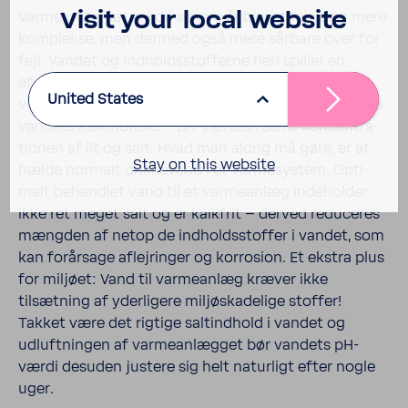
Visit your local website
Varme­sy­stemer er i de senere år blevet mere og mere
komplekse, men dermed også mere sårbare over for
fejl. Vandet og indholds­stof­ferne heri spiller en
afgørende rolle i denne forbin­delse. De udslags­gi­
United States
vende faktorer er bl.a. vandets hård­heds­grad – altså
vandets kalkind­hold – pH-værdien samt koncent­ra­
tionen af ilt og salt. Hvad man aldrig må gøre, er at
Stay on this website
hælde normalt drik­kevand i et varme­sy­stem. Opti­
malt behandlet vand til et varmeanlæg inde­holder
ikke ret meget salt og er kalk­frit – derved redu­ceres
mængden af netop de indholds­stoffer i vandet, som
kan forår­sage aflej­ringer og korro­sion. Et ekstra plus
for miljøet: Vand til varmeanlæg kræver ikke
tilsætning af yder­li­gere miljøskade­lige stoffer!
Takket være det rigtige saltind­hold i vandet og
udluft­ningen af varmeanlægget bør vandets pH-
værdi desuden justere sig helt natur­ligt efter nogle
uger.