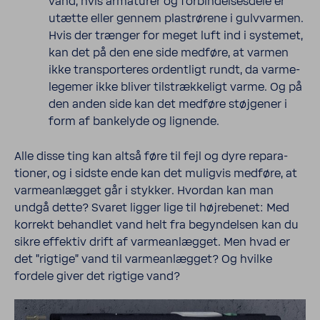
vand, hvis arma­turer og forbin­del­ses­dele er
utætte eller gennem plastrørene i gulv­varmen.
Hvis der trænger for meget luft ind i systemet,
kan det på den ene side medføre, at varmen
ikke trans­por­teres ordent­ligt rundt, da varme­
le­gemer ikke bliver tilstrækkeligt varme. Og på
den anden side kan det medføre støjgener i
form af bankelyde og lignende.
Alle disse ting kan altså føre til fejl og dyre repa­ra­
tioner, og i sidste ende kan det muligvis medføre, at
varmeanlægget går i stykker. Hvordan kan man
undgå dette? Svaret ligger lige til højrebenet: Med
korrekt behandlet vand helt fra begyn­delsen kan du
sikre effektiv drift af varmeanlægget. Men hvad er
det "rigtige" vand til varmeanlægget? Og hvilke
fordele giver det rigtige vand?