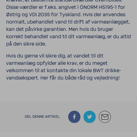
kræver, at bestemte stan­dardværdier over­holdes.
Disse værdier er f.eks. angivet i ÖNORM H5195-​1 for
Østrig og VDI 2035 for Tyskland. Hvis der anvendes
normalt, ubehandlet vand til drift af varmeanlægget,
kan det påvirke garan­tien. Men hvis du bruger
korrekt behandlet vand til dit varmeanlæg, er du altid
på den sikre side.
Hvis du gerne vil sikre dig, at vandet til dit
varmeanlæg opfylder alle krav, er du meget
velkommen til at kontakte din lokale BWT drik­ke­
vandsekspert. Her får du både råd og vejled­ning!
DEL DENNE ARTIKEL: