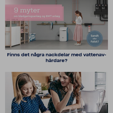
Finns det några nack­delar med vatten­av­
här­dare?