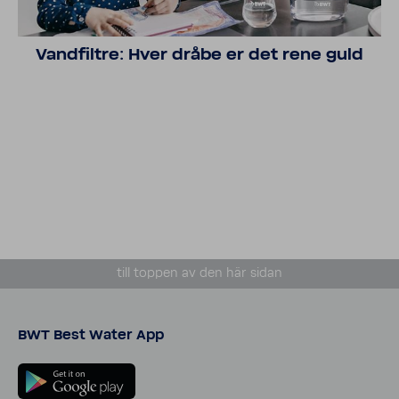
Vand­filtre: Hver dråbe er det rene guld
till toppen av den här sidan
BWT Best Water App