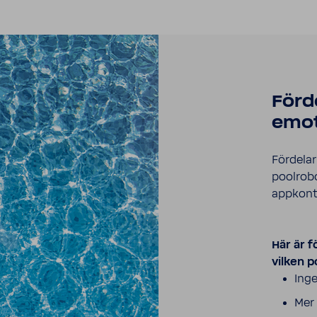
Förd
emot
Förde­la
pool­ro­
appkon­t
Här är f
vilken p
Inge
Mer 