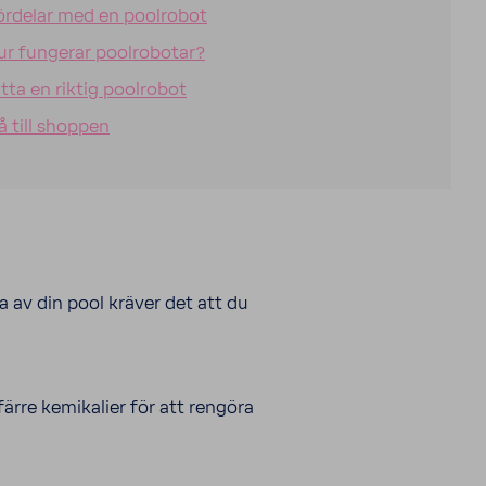
ördelar med en poolrobot
ur fungerar poolrobotar?
itta en riktig poolrobot
å till shoppen
 av din pool kräver det att du
rre kemi­ka­lier för att rengöra