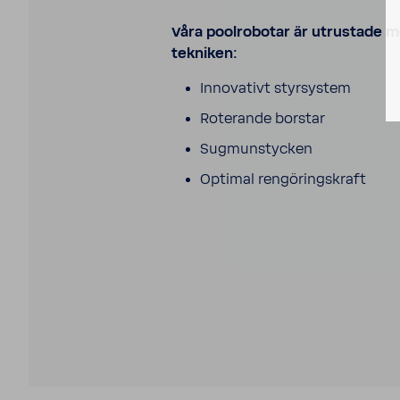
Våra pool­ro­botar är utrus­tade
tekniken:
Inno­va­tivt styr­sy­stem
Rote­rande borstar
Sugmun­stycken
Optimal rengö­rings­kraft