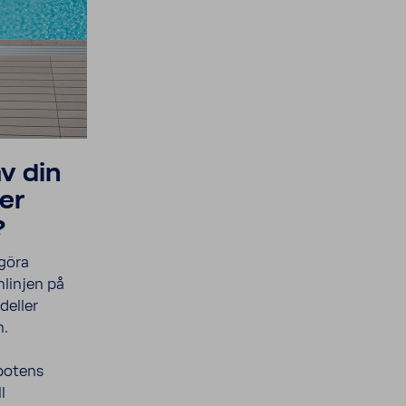
av din
er
?
ngöra
­linjen på
deller
n.
bo­tens
l