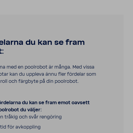
e­larna du kan se fram
:
rna med en pool­robot är många. Med vissa
botar kan du uppleva ännu fler fördelar som
roll och färg­byte på din pool­robot.
örde­larna du kan se fram emot oavsett
ool­robot du väljer:
n tråkig och svår rengö­ring
tid för avkopp­ling