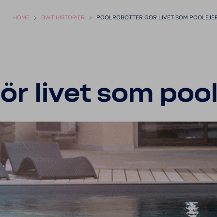
HOME
BWT HISTO­RIER
POOL­RO­BOTTER GOR LIVET SOM POOLEJ
gör livet som poo