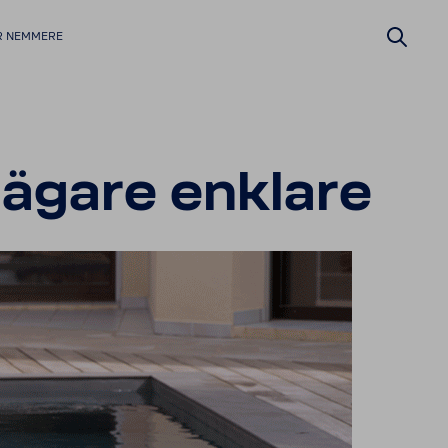
ER NEMMERE
lä­gare enklare