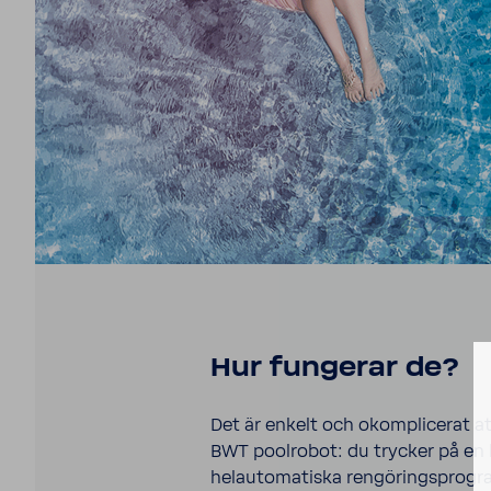
Hur fungerar de?
Det är enkelt och okom­pli­cerat a
BWT pool­robot: du trycker på en
helau­to­ma­tiska rengö­rings­pro­gr