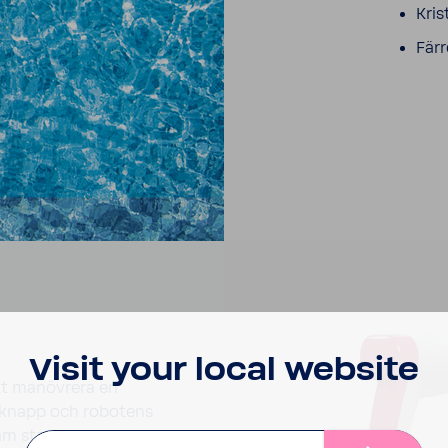
Kris
Färr
Visit your local website
tt manö­vrera en
 knapp och robo­tens
am startar!