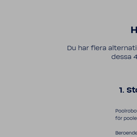
H
Du har flera alter­nati
dessa 4
1. S
Pool­ro­bo
för pooler
Bero­ende