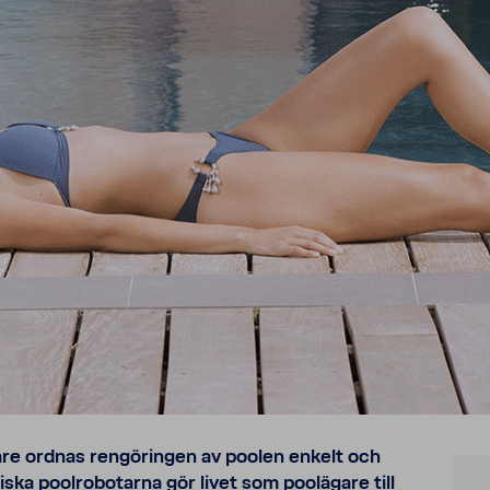
are ordnas rengö­ringen av poolen enkelt och
ska pool­ro­bo­tarna gör livet som poolä­gare till