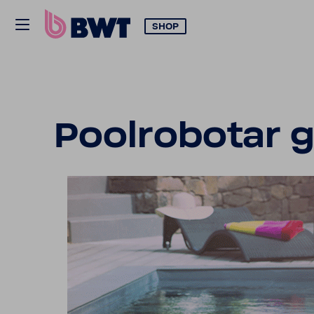
SHOP
Pool­ro­botar 