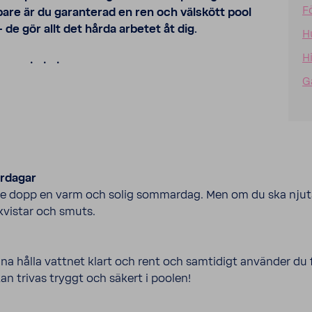
F
are är du garan­terad en ren och välskött pool
 de gör allt det hårda arbetet åt dig.
H
H
.
G
r­dagar
ande dopp en varm och solig sommardag. Men om du ska njuta
 kvistar och smuts.
nna hålla vattnet klart och rent och samti­digt använder du fä
n trivas tryggt och säkert i poolen!