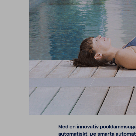
Med en inno­vativ pool­damm­su­g
auto­ma­tiskt. De smarta auto­ma­ti