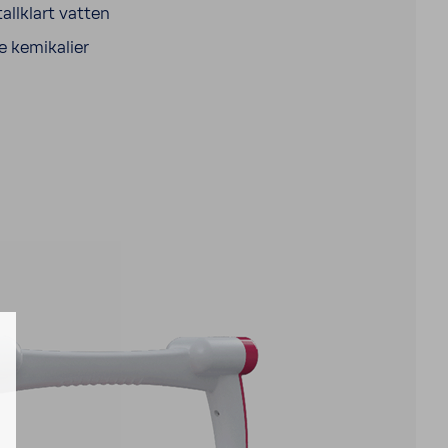
tall­klart vatten
e kemi­ka­lier