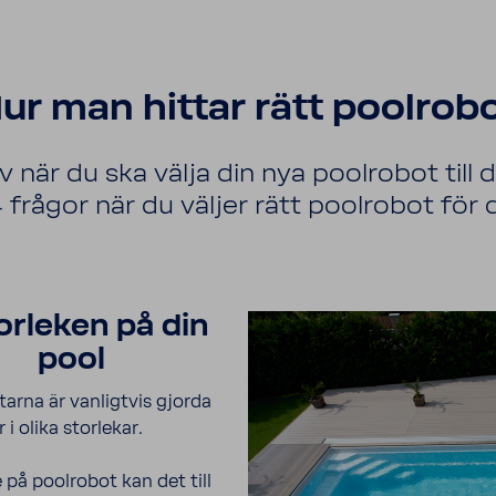
ur man hittar rätt pool­rob
v när du ska välja din nya pool­robot till d
 frågor när du väljer rätt pool­robot för d
tor­leken på din
pool
­tarna är vanligtvis gjorda
 i olika stor­lekar.
 på pool­robot kan det till