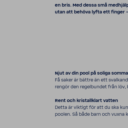
en bris. Med dessa små medhjäl­p
utan att behöva lyfta ett finger –
Njut av din pool på soliga somma
Få saker är bättre än ett sval­k
rengör den regel­bundet från löv,
Rent och kristall­klart vatten
Detta är viktigt för att du ska ku
poolen. Så både barn och vuxna ka