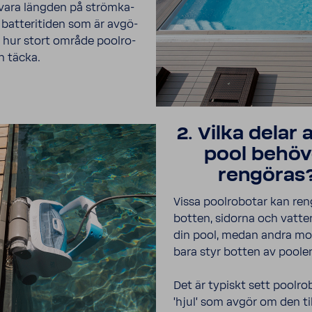
vara längden på ström­ka­
 batte­ri­tiden som är avgö­
 hur stort område pool­ro­
n täcka.
2. Vilka delar 
pool behöv
rengöras
Vissa pool­ro­botar kan re
botten, sidorna och vatten
din pool, medan andra mo
bara styr botten av poole
Det är typiskt sett pool­ro­
'hjul' som avgör om den til