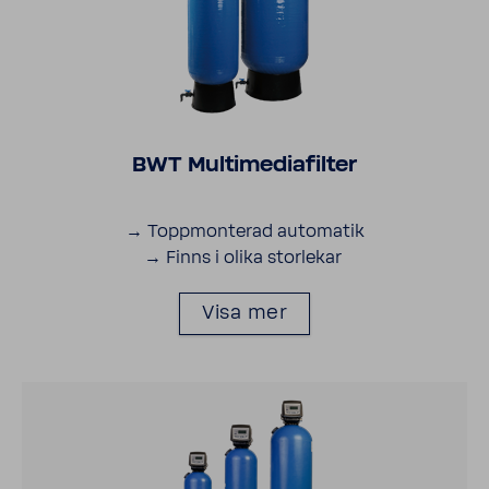
BWT Multi­me­di­a­filter
→ Topp­mon­terad auto­matik
→ Finns i olika stor­lekar
Visa mer