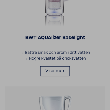
BWT AQUA­lizer Base­light
→ Bättre smak och arom i ditt vatten
→ Högre kvalitet på dricks­vatten
Visa mer