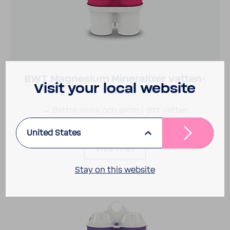
BWT Magne­sium Mine­ra­lizer vatten­
Visit your local website
filter
→ Bättre smak och arom i ditt vatten
→ Minska kalk, bly och koppar
United States
Visa mer
Stay on this website