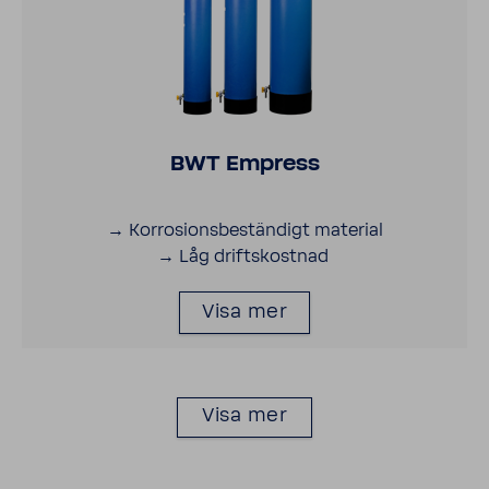
BWT Empress
→ Korro­sions­be­stän­digt mate­rial
→ Låg drifts­kostnad
Visa mer
Visa mer