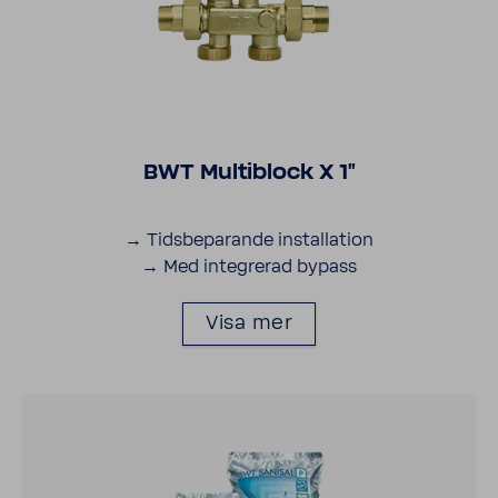
BWT Multib­lock X 1"
→ Tids­be­pa­rande instal­la­tion
→ Med inte­grerad bypass
Visa mer