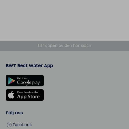
till toppen av den här sidan
BWT Best Water App
Följ oss
Face­book