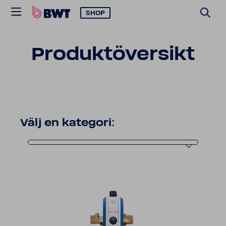
SHOP
Produk­tö­ver­sikt
Välj en kate­gori: