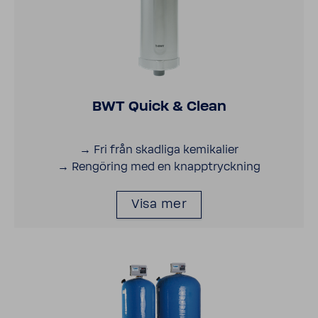
BWT Quick & Clean
→ Fri från skad­liga kemi­ka­lier
→ Rengö­ring med en knapp­tryck­ning
→ Skyddar dusch från kalk
Visa mer