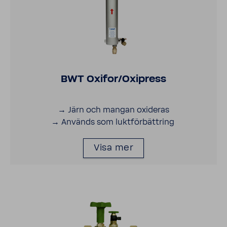
BWT Oxifor/Oxipress
→ Järn och mangan oxideras
→ Används som lukt­för­bätt­ring
Visa mer