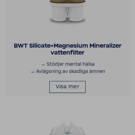
BWT Sili­cate+Magne­sium Mine­ra­lizer
vatten­filter
→ Stödjer mental hälsa
→ Avlägsning av skad­liga ämnen
Visa mer