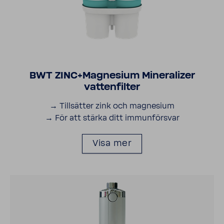
BWT ZINC+Magne­sium Mine­ra­lizer
vatten­filter
→ Till­sätter zink och magne­sium
→ För att stärka ditt immun­för­svar
Visa mer