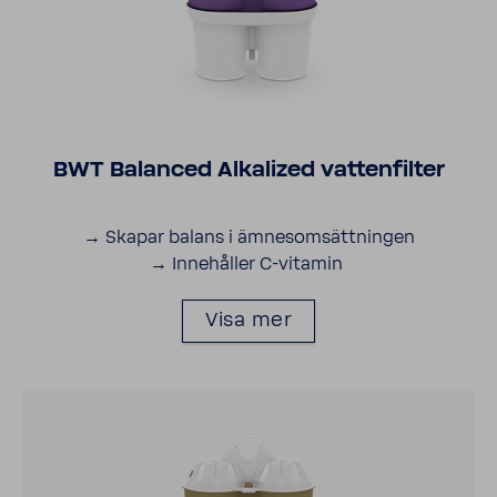
BWT Balanced Alka­lized vatten­filter
→ Skapar balans i ämnes­om­sätt­ningen
→ Inne­håller C-​vitamin
Visa mer