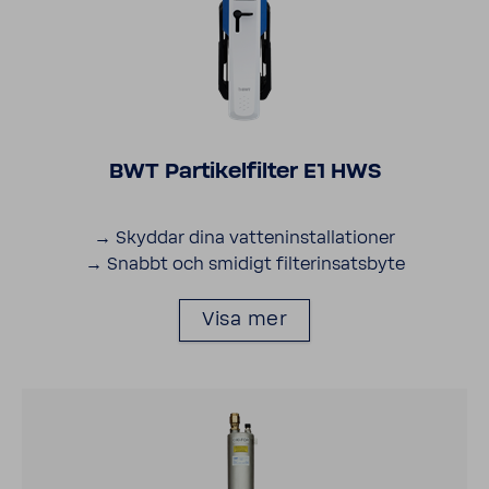
BWT Parti­kel­filter E1 HWS
→ Skyddar dina vatte­n­in­stal­la­tioner
→ Snabbt och smidigt filterin­sats­byte
Visa mer