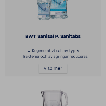
BWT Sanisal P, Sani­tabs
→ Rege­ne­ra­tivt salt av typ-A
→ Bakte­rier och avlag­ringar redu­ceras
Visa mer