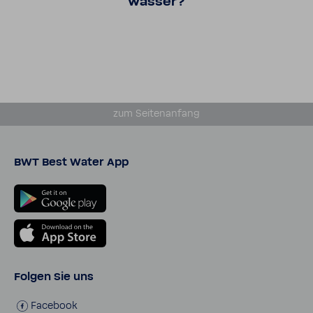
wasser?
zum Seiten­an­fang
BWT Best Water App
Folgen Sie uns
Face­book