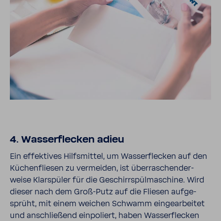
4. Wasser­fle­cken adieu
Ein effek­tives Hilfs­mittel, um Wasser­fle­cken auf den
Küchen­fliesen zu vermeiden, ist über­ra­schen­der­
weise Klar­spüler für die Geschirr­spül­ma­schine. Wird
dieser nach dem Groß-​Putz auf die Fliesen aufge­
sprüht, mit einem weichen Schwamm einge­ar­beitet
und anschlie­ßend einpo­liert, haben Wasser­fle­cken