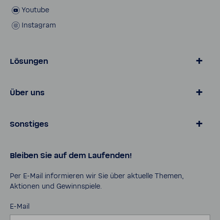
Youtube
Insta­gram
Lösungen
Wasser von BWT
Über uns
Produkte für Zuhause
Online­shop
Magazin
Sonstiges
Lösungen für Geschäfts­kunden
Über BWT
Karriere
Daten­schutz
Bleiben Sie auf dem Laufenden!
Pro Portal
AGB
Kontakt
Impressum
Per E-​Mail infor­mieren wir Sie über aktu­elle Themen,
Aktionen und Gewinn­spiele.
Cookies
Sicher­heits­da­ten­blätter
E-Mail