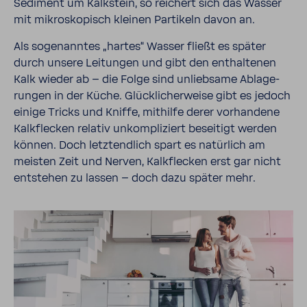
Sedi­ment um Kalk­stein, so reichert sich das Wasser
mit mikro­sko­pisch kleinen Parti­keln davon an.
Als soge­nanntes „hartes“ Wasser fließt es später
durch unsere Leitungen und gibt den enthal­tenen
Kalk wieder ab – die Folge sind unlieb­same Abla­ge­
rungen in der Küche. Glück­li­cher­weise gibt es jedoch
einige Tricks und Kniffe, mithilfe derer vorhan­dene
Kalk­fle­cken relativ unkom­pli­ziert besei­tigt werden
können. Doch letzt­end­lich spart es natür­lich am
meisten Zeit und Nerven, Kalk­fle­cken erst gar nicht
entstehen zu lassen – doch dazu später mehr.