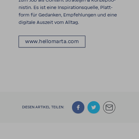
zum Job als Content Stra­tegin & Konzep­tio­
nistin. Es ist eine Inspi­ra­ti­ons­quelle, Platt­
form für Gedanken, Empfeh­lungen und eine
digi­tale Auszeit vom Alltag.
www.hellom­arta.com
DIESEN ARTIKEL TEILEN: