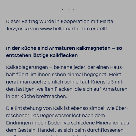
.
Dieser Beitrag wurde in Koope­ra­tion mit Marta
Jerzynska von
www.hellom­arta.com
erstellt.
In der Küche sind Arma­turen Kalk­ma­gneten – so
entstehen lästige Kalk­fle­cken
Kalk­ab­la­ge­rungen – beinahe jeder, der einen Haus­
halt führt, ist ihnen schon einmal begegnet. Meist
gerät man auch ziem­lich schnell auf Kriegsfuß mit
den lästigen, weißen Flecken, die sich auf Arma­turen
in der Küche breit­ma­chen.
Die Entste­hung von Kalk ist ebenso simpel, wie über­
ra­schend: Das Regen­wasser löst nach dem
Eindringen in den Boden verschie­dene Mine­ra­lien aus
dem Gestein. Handelt es sich beim durch­flos­senen