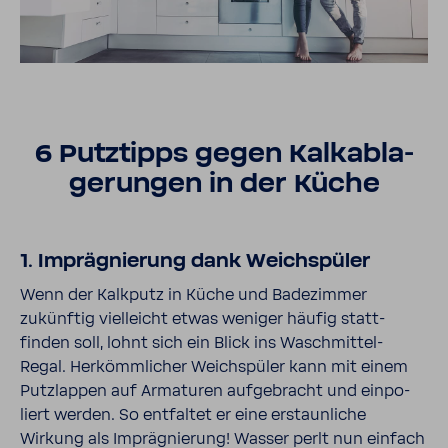
6 Putz­tipps gegen Kalk­ab­la­
ge­rungen in der Küche
1. Imprä­gnie­rung dank Weich­spüler
Wenn der Kalk­putz in Küche und Bade­zimmer
zukünftig viel­leicht etwas weniger häufig statt­
finden soll, lohnt sich ein Blick ins Waschmittel-​
Regal. Herkömm­li­cher Weich­spüler kann mit einem
Putz­lappen auf Arma­turen aufge­bracht und einpo­
liert werden. So entfaltet er eine erstaun­liche
Wirkung als Imprä­gnie­rung! Wasser perlt nun einfach