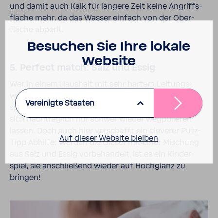
und damit auch Kalk für längere Zeit keine Angriffs­
fläche mehr, da das Wasser einfach von der Ober­
fläche abperlt.
Besu­chen Sie Ihre lokale
Website
5. Perfect match: Salz und Essig
Wer in einem Haus­halt mit sehr hartem Leitungs­
wasser lebt, kennt dieses Problem: Auf hand­ge­
Vereinigte Staaten
spülten (Wein-)Gläsern bilden sich Kalk­fle­cken, die
sich nach­träg­lich nur schwer wieder wegpo­lieren
lassen. Doch auch hier verschafft ein cleverer Putz-​
Auf dieser Website bleiben
Tipp Abhilfe: Werden die Gläser mit einer Mischung
aus Salz und Essig vorbe­han­delt, ist es ein Kinder­
spiel, sie anschlie­ßend wieder auf Hoch­glanz zu
bringen!