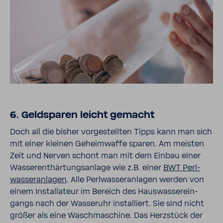
6. Geld­sparen leicht gemacht
Doch all die bisher vorge­stellten Tipps kann man sich
mit einer kleinen Geheim­waffe sparen. Am meisten
Zeit und Nerven schont man mit dem Einbau einer
Wasser­ent­här­tungs­an­lage wie z.B. einer
BWT Perl­
was­ser­an­lagen
. Alle Perl­was­ser­an­lagen werden von
einem Instal­la­teur im Bereich des Haus­was­ser­ein­
gangs nach der Wasseruhr instal­liert. Sie sind nicht
größer als eine Wasch­ma­schine. Das Herz­stück der