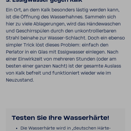
3. Essig­wasser gegen Kalk
Ein Ort, an dem Kalk beson­ders lästig werden kann,
ist die Öffnung des Wasser­hahnes. Sammeln sich
hier zu viele Abla­ge­rungen, wird das Hände­wa­schen
und Geschirr­spülen durch den unkon­trol­lier­baren
Strahl beinahe zur Wasser-​​Schlacht. Doch ein ebenso
simpler Trick löst dieses Problem: einfach den
Perlator in ein Glas mit Essig­wasser einlegen. Nach
einer Einwirk­zeit von mehreren Stunden (oder am
besten einer ganzen Nacht) ist der gesamte Auslass
von Kalk befreit und funk­tio­niert wieder wie im
Neuzu­stand.
Testen Sie Ihre Wasser­härte!
Die Wasser­härte wird in „deut­schen Härte­