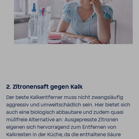
2. Zitro­nen­saft gegen Kalk
Der beste Kalk­ent­ferner muss nicht zwangs­läufig
aggressiv und umwelt­schäd­lich sein. Hier bietet sich
auch eine biolo­gisch abbau­bare und zudem quasi
müll­freie Alter­na­tive an: Ausge­presste Zitronen
eigenen sich hervor­ra­gend zum Entfernen von
Kalkresten in der Küche, da die enthal­tene Säure