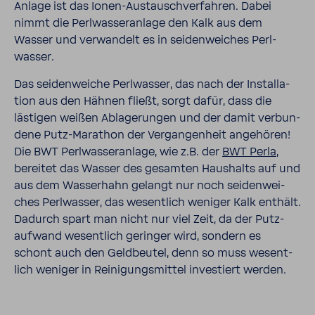
Anlage ist das Ionen-​Austauschverfahren. Dabei
nimmt die Perl­was­ser­an­lage den Kalk aus dem
Wasser und verwan­delt es in seiden­wei­ches Perl­
wasser.
Das seiden­weiche Perl­wasser, das nach der Instal­la­
tion aus den Hähnen fließt, sorgt dafür, dass die
lästigen weißen Abla­ge­rungen und der damit verbun­
dene Putz-​Marathon der Vergan­gen­heit ange­hören!
Die BWT Perl­was­ser­an­lage, wie z.B. der
BWT Perla
,
bereitet das Wasser des gesamten Haus­halts auf und
aus dem Wasser­hahn gelangt nur noch seiden­wei­
ches Perl­wasser, das wesent­lich weniger Kalk enthält.
Dadurch spart man nicht nur viel Zeit, da der Putz­
auf­wand wesent­lich geringer wird, sondern es
schont auch den Geld­beutel, denn so muss wesent­
lich weniger in Reini­gungs­mittel inves­tiert werden.