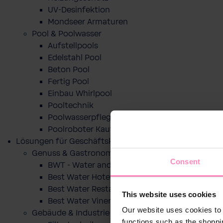
UV-Desinfektion
Mondseer Armaturen
Pool & Poolwasser
Aufstellpools
Edelstahl Pool
Beton Pool
Fertig Pool
Einbau Whirlpool
Pooltechnik
Poolwasserpflege
Poolroboter Kaufberatung und Tipps
Lösungen für Geschäftskunden
Genuss & Gastronomie
Consent
BWT - Water and more
Best Water Hotel
Best Water Restaurant
This website uses cookies
Best Water Vinery
Our website uses cookies to 
Gebäude & Industrie
functions such as the shoppi