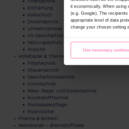
Filtertechnik
it economically. When using 
Enthärtung
(e.g. Google). The recipient
Kalkschutz
appropriate level of data pro
Dosiertechnik
change your chosen setting at
Umkehrosmose
UV-Desinfektion
Heizungsschutz
Analytik
Use necessary cookies
Hotelbäder & Thermen
Filtertechnik
Steuertechnik
Desinfektionstechnik
Ozontechnik
Mess- Regel- und Dosiertechnik
Kunststofftechnik
Poolwasserpflege
Poolroboter
Pharma & Biotech
Membranen – Brennstoffzelle