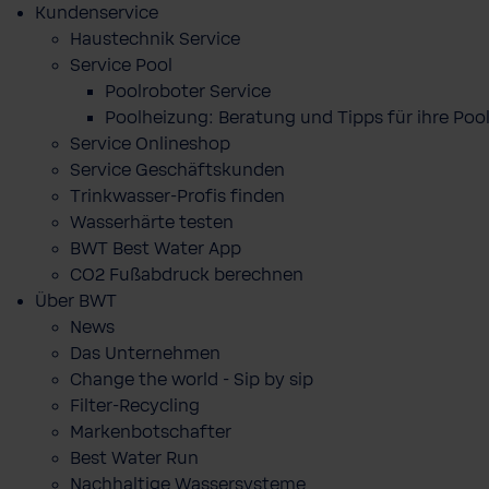
Kundenservice
Haustechnik Service
Service Pool
Poolroboter Service
Poolheizung: Beratung und Tipps für ihre P
Service Onlineshop
Service Geschäftskunden
Trinkwasser-Profis finden
Wasserhärte testen
BWT Best Water App
CO2 Fußabdruck berechnen
Über BWT
News
Das Unternehmen
Change the world - Sip by sip
Filter-Recycling
Markenbotschafter
Best Water Run
Nachhaltige Wassersysteme