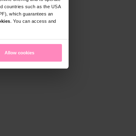
rd countries such as the USA
DPF), which guarantees an
okies
. You can access and
Allow cookies