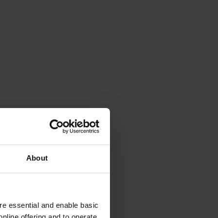
About
e essential and enable basic
nline offering and to operate