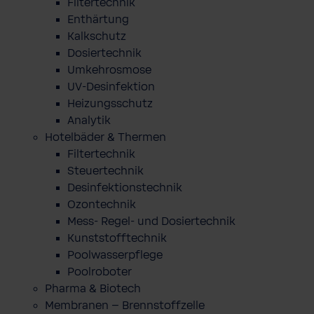
Filtertechnik
Enthärtung
Kalkschutz
Dosiertechnik
Umkehrosmose
UV-Desinfektion
Heizungsschutz
Analytik
Hotelbäder & Thermen
Filtertechnik
Steuertechnik
Desinfektionstechnik
Ozontechnik
Mess- Regel- und Dosiertechnik
Kunststofftechnik
Poolwasserpflege
Poolroboter
Pharma & Biotech
Membranen – Brennstoffzelle