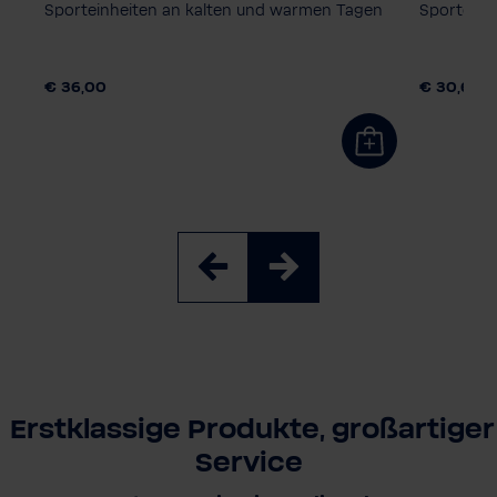
orm
Sporteinheiten an kalten und warmen Tagen
Sporteinh
Herrengröße
Kindergr
S
M
L
XL
XXL
128
14
€ 36,00
€ 30,60
Erstklassige Produkte, großartiger
Service