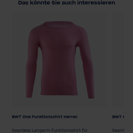
Das könnte Sie auch interessieren
BWT One Funktionsshirt Herren
BWT One F
Farbe
Farbe
Seamless Langarm-Funktionsshirt für
Seamless 