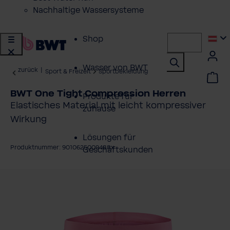
Nachhaltige Wassersysteme
Shop
Wasser von BWT
zurück
|
Sport & Freizeit
Sportbekleidung
BWT One Tight Compression Herren
Produkte für
Elastisches Material mit leicht kompressiver
zuhause
Wirkung
Lösungen für
Produktnummer: 9010625009488x
Geschäftskunden
ildergalerie überspringen
Kundenservice
Über BWT