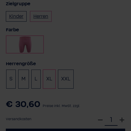
Zielgruppe
Kinder
Herren
auswählen
Farbe
Rosa
auswählen
Herrengröße
S
M
L
XL
XXL
€ 30,60
Preise inkl. MwSt. zzgl.
W
Versandkosten
ä