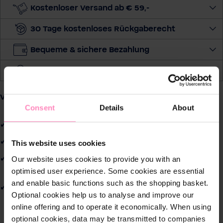
i
Kostenloser Versand ab € 59,-
l
-
30 Tage kostenloses Rückgaberecht
A
d
Bequeme & sichere Bezahlung
r
Preis beobachten
e
s
Vorteile von Silizium im Trinkwasser:
s
Consent
Details
About
e
Unterstützt die geistige Fitness bis ins hohe Alter
Natürliche Schönheit - für Haut, Haare und Nägel
This website uses cookies
Unterstützt den Abtransport schädlicher Stoffe, wie
Our website uses cookies to provide you with an
Aluminium, im Körper
optimised user experience. Some cookies are essential
and enable basic functions such as the shopping basket.
Mineralisierung von besonders weichem Wasser
Optional cookies help us to analyse and improve our
online offering and to operate it economically. When using
optional cookies, data may be transmitted to companies