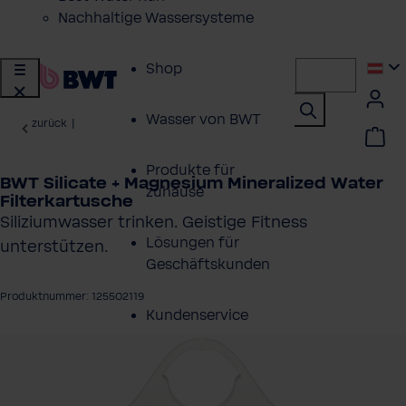
Nachhaltige Wassersysteme
Shop
Wasser von BWT
zurück
|
Produkte für
BWT Silicate + Magnesium Mineralized Water
zuhause
Filterkartusche
Siliziumwasser trinken. Geistige Fitness
Lösungen für
unterstützen.
Geschäftskunden
Produktnummer: 125502119
Kundenservice
ergalerie überspringen
Über BWT