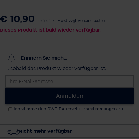
€ 10,90
Preise inkl. MwSt. zzgl. Versandkosten
Dieses Produkt ist bald wieder verfügbar.
Erinnern Sie mich...
... sobald das Produkt wieder verfügbar ist.
I
h
r
Anmelden
e
Ich stimme den
BWT Datenschutzbestimmungen
zu
E
-
M
Nicht mehr verfügbar
a