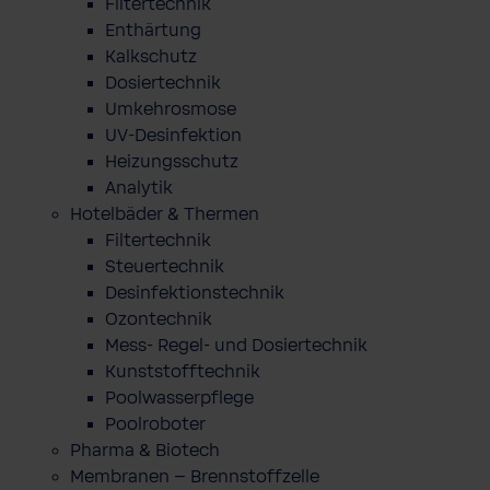
Filtertechnik
Enthärtung
Kalkschutz
Dosiertechnik
Umkehrosmose
UV-Desinfektion
Heizungsschutz
Analytik
Hotelbäder & Thermen
Filtertechnik
Steuertechnik
Desinfektionstechnik
Ozontechnik
Mess- Regel- und Dosiertechnik
Kunststofftechnik
Poolwasserpflege
Poolroboter
Pharma & Biotech
Membranen – Brennstoffzelle