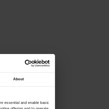
About
e essential and enable basic
nline offering and to operate