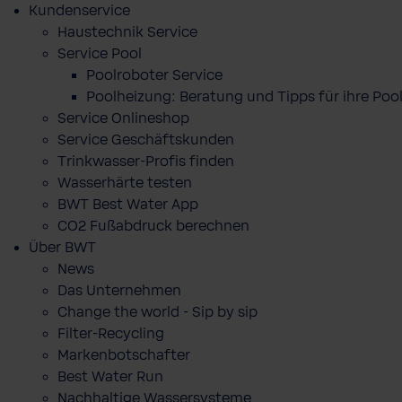
Kundenservice
Haustechnik Service
Service Pool
Poolroboter Service
Poolheizung: Beratung und Tipps für ihre P
Service Onlineshop
Service Geschäftskunden
Trinkwasser-Profis finden
Wasserhärte testen
BWT Best Water App
CO2 Fußabdruck berechnen
Über BWT
News
Das Unternehmen
Change the world - Sip by sip
Filter-Recycling
Markenbotschafter
Best Water Run
Nachhaltige Wassersysteme