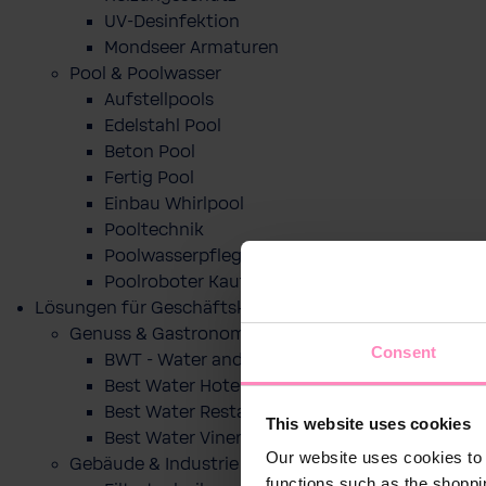
UV-Desinfektion
Mondseer Armaturen
Pool & Poolwasser
Aufstellpools
Edelstahl Pool
Beton Pool
Fertig Pool
Einbau Whirlpool
Pooltechnik
Poolwasserpflege
Poolroboter Kaufberatung und Tipps
Lösungen für Geschäftskunden
Genuss & Gastronomie
Consent
BWT - Water and more
Best Water Hotel
Best Water Restaurant
This website uses cookies
Best Water Vinery
Our website uses cookies to 
Gebäude & Industrie
functions such as the shoppi