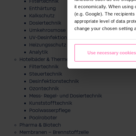
Filtertechnik
it economically. When using 
Enthärtung
(e.g. Google). The recipient
Kalkschutz
appropriate level of data pro
Dosiertechnik
change your chosen setting at
Umkehrosmose
UV-Desinfektion
Heizungsschutz
Analytik
Use necessary cookies
Hotelbäder & Thermen
Filtertechnik
Steuertechnik
Desinfektionstechnik
Ozontechnik
Mess- Regel- und Dosiertechnik
Kunststofftechnik
Poolwasserpflege
Poolroboter
Pharma & Biotech
Membranen – Brennstoffzelle