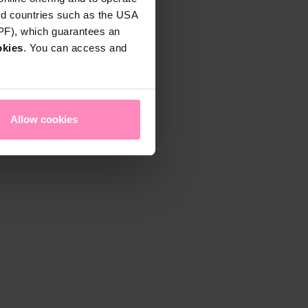
rd countries such as the USA
DPF), which guarantees an
okies
. You can access and
Allow cookies