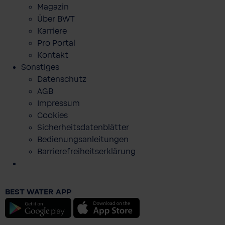
Magazin
Über BWT
Karriere
Pro Portal
Kontakt
Sonstiges
Datenschutz
AGB
Impressum
Cookies
Sicherheitsdatenblätter
Bedienungsanleitungen
Barrierefreiheitserklärung
BEST WATER APP
Ecosoft set of replacement filters for 3-
Android
iOS
stage water filters