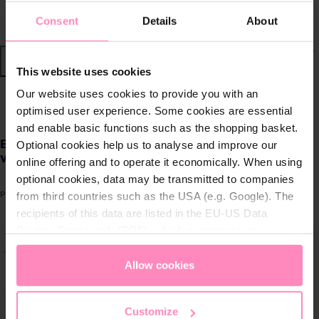
Nachhaltige Wassersysteme
Consent
Details
About
Shop
This website uses cookies
Our website uses cookies to provide you with an
Wasser von BWT
zurück
|
optimised user experience. Some cookies are essential
and enable basic functions such as the shopping basket.
Produkte für
Ecosoft set of replacement filters for 3-stage
Optional cookies help us to analyse and improve our
zuhause
water filters
online offering and to operate it economically. When using
optional cookies, data may be transmitted to companies
Lösungen für
from third countries such as the USA (e.g. Google). The
Produktnummer: CMV3ECO
Geschäftskunden
recipients of this data are listed in the EU-US Data
Privacy Framework (DPF), which guarantees an
ergalerie überspringen
appropriate level of data protection. You can
accept all
Kundenservice
cookies
or
only allow necessary cookies
. You can
Allow cookies
access and change your chosen setting at any time in
Über BWT
the footer of this website.
Customize