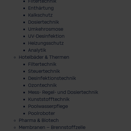
Filtertechnik
Enthärtung
Kalkschutz
Dosiertechnik
Umkehrosmose
UV-Desinfektion
Heizungsschutz
Analytik
Hotelbäder & Thermen
Filtertechnik
Steuertechnik
Desinfektionstechnik
Ozontechnik
Mess- Regel- und Dosiertechnik
Kunststofftechnik
Poolwasserpflege
Poolroboter
Pharma & Biotech
Membranen – Brennstoffzelle