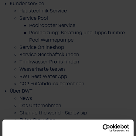
Kundenservice
Haustechnik Service
Service Pool
Poolroboter Service
Poolheizung: Beratung und Tipps für ihre
Pool Wärmepumpe
Service Onlineshop
Service Geschäftskunden
Trinkwasser-Profis finden
Wasserhärte testen
BWT Best Water App
CO2 Fußabdruck berechnen
Über BWT
News
Das Unternehmen
Change the world - Sip by sip
Filter-Recycling
Markenbotschafter
Best Water Run