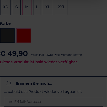
XS
S
M
L
XL
2XL
(Diese Option ist zurzeit nicht verfügbar.)
auswählen
Farbe
Anthrazit
Rot
€ 49,90
Preise inkl. MwSt. zzgl. Versandkosten
Dieses Produkt ist bald wieder verfügbar.
Erinnern Sie mich...
... sobald das Produkt wieder verfügbar ist.
I
h