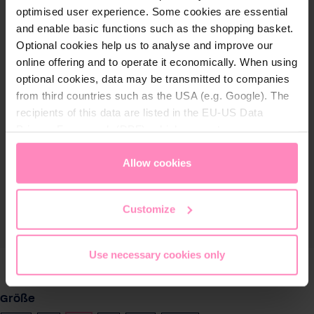
optimised user experience. Some cookies are essential
and enable basic functions such as the shopping basket.
Optional cookies help us to analyse and improve our
online offering and to operate it economically. When using
optional cookies, data may be transmitted to companies
from third countries such as the USA (e.g. Google). The
recipients of this data are listed in the EU-US Data
Privacy Framework (DPF), which guarantees an
appropriate level of data protection. You can
accept all
cookies
or
only allow necessary cookies
. You can
Allow cookies
access and change your chosen setting at any time in
the footer of this website.
Customize
Use necessary cookies only
auswählen
Größe