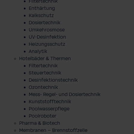
Filtertechnik
Enthärtung
Kalkschutz
Dosiertechnik
Umkehrosmose
UV-Desinfektion
Heizungsschutz
Analytik
Hotelbäder & Thermen
Filtertechnik
Steuertechnik
Desinfektionstechnik
Ozontechnik
Mess- Regel- und Dosiertechnik
Kunststofftechnik
Poolwasserpflege
Poolroboter
Pharma & Biotech
Membranen – Brennstoffzelle