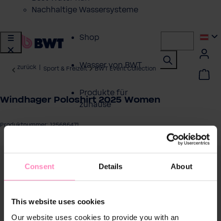
Nachhaltige Wassersysteme
Shop
Wasser von BWT
zurück
|
Sport & Freizeit
BWT Event Collection
Produkte für
Windhager Poloshirt 2025 Women
zuhause
Produktnummer: 125686471
Lösungen für
Geschäftskunden
ergalerie überspringen
Consent
Details
About
Kundenservice
Über BWT
This website uses cookies
Our website uses cookies to provide you with an