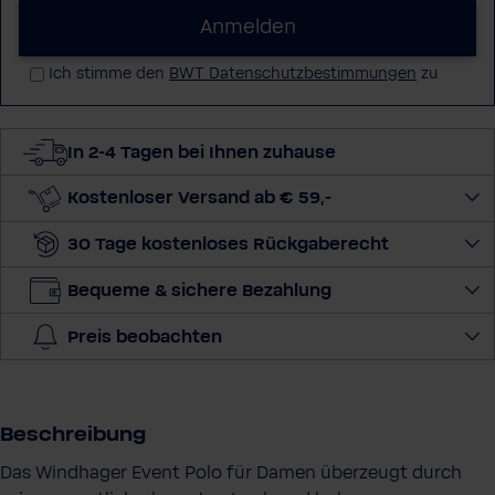
r
Anmelden
e
Ich stimme den
BWT Datenschutzbestimmungen
zu
E
-
M
In 2-4 Tagen bei Ihnen zuhause
a
i
Kostenloser Versand ab € 59,-
l
-
30 Tage kostenloses Rückgaberecht
A
d
Bequeme & sichere Bezahlung
r
Preis beobachten
e
s
s
e
Beschreibung
Das Windhager Event Polo für Damen überzeugt durch