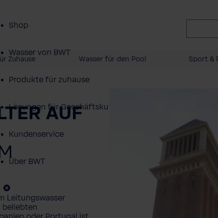
Shop
Wasser von BWT
ür Zuhause
Wasser für den Pool
Sport & F
Produkte für zuhause
LTER AUF
Lösungen für Geschäftskunden
Kundenservice
IM
Über BWT
im Leitungswasser
n beliebten
Spanien oder Portugal ist