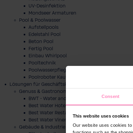
UV-Desinfektion
Mondseer Armaturen
Pool & Poolwasser
Aufstellpools
Edelstahl Pool
Beton Pool
Fertig Pool
Einbau Whirlpool
Pooltechnik
Poolwasserpflege
Poolroboter Kaufberatung und Tipps
Lösungen für Geschäftskunden
Genuss & Gastronomie
Consent
BWT - Water and more
Best Water Hotel
Best Water Restaurant
This website uses cookies
Best Water Vinery
Our website uses cookies to 
Gebäude & Industrie
functions such as the shoppi