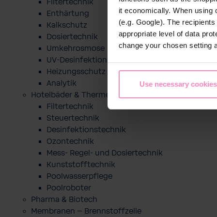
Filtertechnik
it economically. When using 
Enthärtung
(e.g. Google). The recipient
Kalkschutz
appropriate level of data pro
Dosiertechnik
change your chosen setting at
Umkehrosmose
UV-Desinfektion
Heizungsschutz
Analytik
Use necessary cookies
Hotelbäder & Thermen
Filtertechnik
Steuertechnik
Desinfektionstechnik
Ozontechnik
Mess- Regel- und Dosiertechnik
Kunststofftechnik
Poolwasserpflege
Poolroboter
Pharma & Biotech
Membranen – Brennstoffzelle