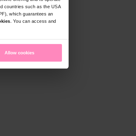
rd countries such as the USA
DPF), which guarantees an
okies
. You can access and
Allow cookies