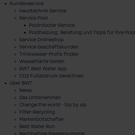
Kundenservice
Haustechnik Service
Service Pool
Poolroboter Service
Poolheizung: Beratung und Tipps für ihre P
Service Onlineshop
Service Geschäftskunden
Trinkwasser-Profis finden
Wasserhärte testen
BWT Best Water App
CO2 Fußabdruck berechnen
Über BWT
News
Das Unternehmen
Change the world - Sip by sip
Filter-Recycling
Markenbotschafter
Best Water Run
Nachhaltige Wassersysteme