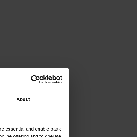
About
e essential and enable basic
nline offering and to operate