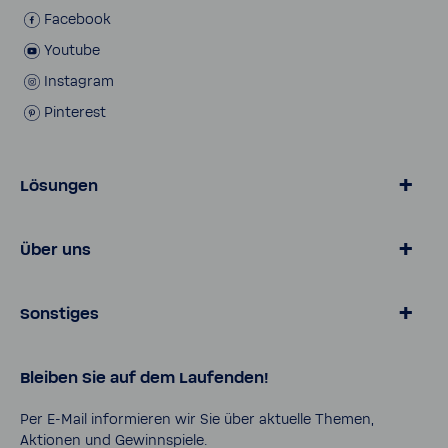
Face­book
Youtube
Insta­gram
Pinte­rest
Lösungen
Wasser von BWT
Über uns
Produkte für Zuhause
Online­shop
Magazin
Sonstiges
Lösungen für Geschäfts­kunden
Über BWT
Karriere
Daten­schutz
Bleiben Sie auf dem Laufenden!
Pro Portal
AGB
Kontakt
Impressum
Per E-​Mail infor­mieren wir Sie über aktu­elle Themen,
Aktionen und Gewinn­spiele.