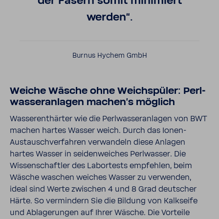
der Fasern somit mini­miert
werden“.
Burnus Hychem GmbH
Weiche Wäsche ohne Weich­spüler: Perl­
was­ser­an­lagen machen’s möglich
Wasser­ent­härter wie die Perl­was­ser­an­lagen von BWT
machen hartes Wasser weich. Durch das Ionen-​
Austauschverfahren verwan­deln diese Anlagen
hartes Wasser in seiden­wei­ches Perl­wasser. Die
Wissen­schaftler des Labor­tests empfehlen, beim
Wäsche waschen weiches Wasser zu verwenden,
ideal sind Werte zwischen 4 und 8 Grad deut­scher
Härte. So vermin­dern Sie die Bildung von Kalk­seife
und Abla­ge­rungen auf Ihrer Wäsche. Die Vorteile