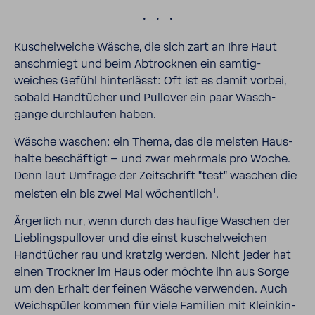
.
Kuschel­weiche Wäsche, die sich zart an Ihre Haut
anschmiegt und beim Abtrocknen ein samtig-​
weiches Gefühl hinter­lässt: Oft ist es damit vorbei,
sobald Hand­tü­cher und Pull­over ein paar Wasch­
gänge durch­laufen haben.
Wäsche waschen: ein Thema, das die meisten Haus­
halte beschäf­tigt – und zwar mehr­mals pro Woche.
Denn laut Umfrage der Zeit­schrift "test" waschen die
1
meisten ein bis zwei Mal wöchent­lich
.
Ärger­lich nur, wenn durch das häufige Waschen der
Lieb­lings­pull­over und die einst kuschel­wei­chen
Hand­tü­cher rau und kratzig werden. Nicht jeder hat
einen Trockner im Haus oder möchte ihn aus Sorge
um den Erhalt der feinen Wäsche verwenden. Auch
Weich­spüler kommen für viele Fami­lien mit Klein­kin­