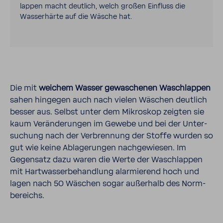
lappen macht deut­lich, welch großen Einfluss die
Wasser­härte auf die Wäsche hat.
Die mit
weichem Wasser gewa­schenen Wasch­lappen
sahen hingegen auch nach vielen Wäschen deut­lich
besser aus. Selbst unter dem Mikro­skop zeigten sie
kaum Verän­de­rungen im Gewebe und bei der Unter­
su­chung nach der Verbren­nung der Stoffe wurden so
gut wie keine Abla­ge­rungen nach­ge­wiesen. Im
Gegen­satz dazu waren die Werte der Wasch­lappen
mit Hart­was­ser­be­hand­lung alar­mie­rend hoch und
lagen nach 50 Wäschen sogar außer­halb des Norm­
be­reichs.