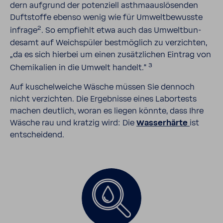
dern aufgrund der poten­ziell asth­ma­aus­lö­senden
Duft­stoffe ebenso wenig wie für Umwelt­be­wusste
2
infrage
. So empfiehlt etwa auch das Umwelt­bun­
desamt auf Weich­spüler best­mög­lich zu verzichten,
„da es sich hierbei um einen zusätz­li­chen Eintrag von
3
Chemi­ka­lien in die Umwelt handelt.“
Auf kuschel­weiche Wäsche müssen Sie dennoch
nicht verzichten. Die Ergeb­nisse eines Labor­tests
machen deut­lich, woran es liegen könnte, dass Ihre
Wäsche rau und kratzig wird: Die
Wasser­härte
ist
entschei­dend.