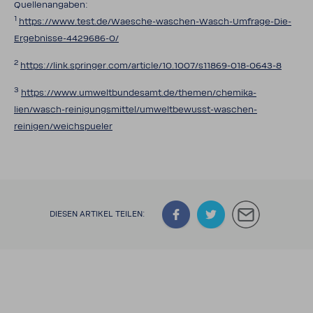
Quel­len­an­gaben:
1
https://www.test.de/Waesche-​waschen-Wasch-Umfrage-Die-
Ergebnisse-4429686-0/
2
https://link.springer.com/article/10.1007/s11869-​018-0643-8
3
https://www.umwelt­bun­desamt.de/themen/chemi­ka­
lien/wasch-​reinigungsmittel/umweltbewusst-​waschen-
reinigen/weichs­pu­eler
DIESEN ARTIKEL TEILEN: