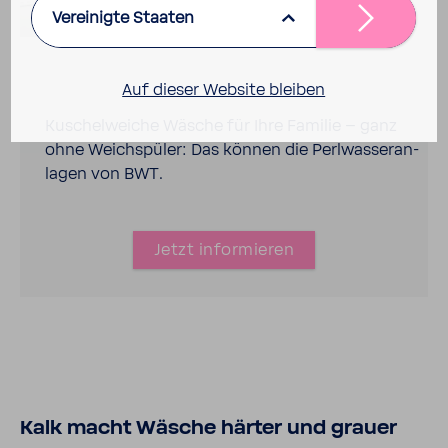
Vereinigte Staaten
Auf dieser Website bleiben
Kuschel­weiche Wäsche für Ihre Familie – ganz
ohne Weich­spüler: Das können die Perl­was­ser­an­
lagen von BWT.
Jetzt infor­mieren
Kalk macht Wäsche härter und grauer