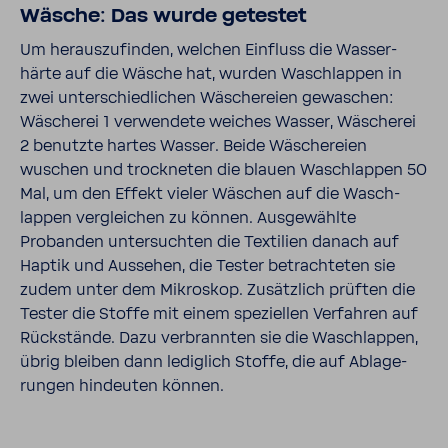
Wäsche: Das wurde getestet
Um heraus­zu­finden, welchen Einfluss die Wasser­
härte auf die Wäsche hat, wurden Wasch­lappen in
zwei unter­schied­li­chen Wäsche­reien gewa­schen:
Wäscherei 1 verwen­dete weiches Wasser, Wäscherei
2 benutzte hartes Wasser. Beide Wäsche­reien
wuschen und trock­neten die blauen Wasch­lappen 50
Mal, um den Effekt vieler Wäschen auf die Wasch­
lappen verglei­chen zu können. Ausge­wählte
Probanden unter­suchten die Texti­lien danach auf
Haptik und Aussehen, die Tester betrach­teten sie
zudem unter dem Mikro­skop. Zusätz­lich prüften die
Tester die Stoffe mit einem spezi­ellen Verfahren auf
Rück­stände. Dazu verbrannten sie die Wasch­lappen,
übrig bleiben dann ledig­lich Stoffe, die auf Abla­ge­
rungen hindeuten können.