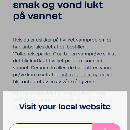
smak og vond lukt
på vannet
Hvis du er usikker på hvilket
vann­pro­blem
du
har, anbe­fales det at du bestiller
"Folkehelsepakken" og tar en
vann­prøve
slik at
det blir kart­lagt hvilket problem som er i
vannet. Dersom du alle­rede har tatt en vann­
prøve kan resul­tatet
lastes opp her
, og du vil
bli kontaktet av en av våre rådgi­vere.
Ikke la vann­pro­blemer skape bekym­ringer,
BWT har løsnin­gene som gir deg rent og trygt
Visit your local website
vann i ditt hjem eller i din hytte.
Bli kontaktet og få løsningen