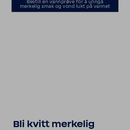
Bestill en vannprøve for å unngå
merkelig smak og vond lukt på vannet
Bli kvitt merkelig