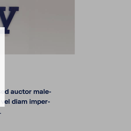
 Sed auctor male­
 vel diam imper­
.