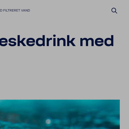
D FILTRERET VAND
læsked­rink med