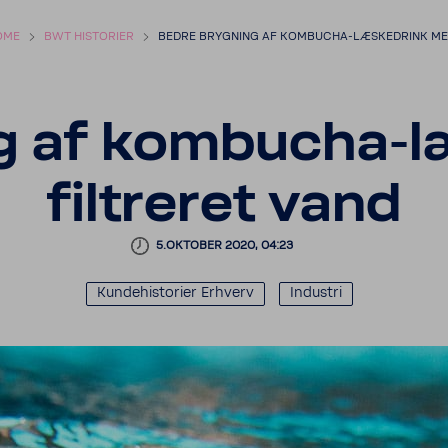
OME
BWT HISTO­RIER
BEDRE BRYG­NING AF KOMBUCHA-​LÆSKED­RINK ME
g af kombucha-​
filtreret vand
5.OKTOBER 2020, 04:23
Kunde­histo­rier Erhverv
Indu­stri