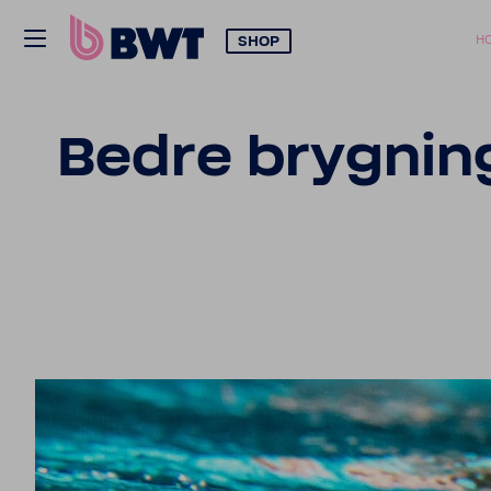
SHOP
H
Bedre bryg­nin