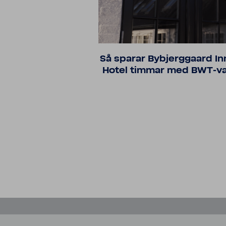
Så sparar Bybjerg­gaard In
Hotel timmar med BWT-​v