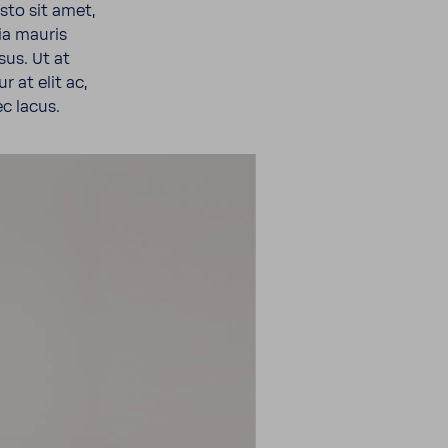
sto sit amet,
ia mauris
sus. Ut at
r at elit ac,
ec lacus.