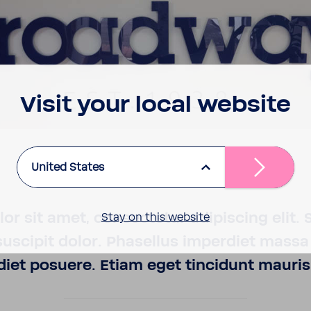
Visit your local website
United States
r sit amet, consec­tetur adipiscing elit.
Stay on this website
suscipit dolor. Phasellus imper­diet massa
diet posuere. Etiam eget tincidunt mauris