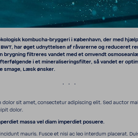
økolo­gisk kombucha-​bryggeri i København, der med hjælp
a BWT, har øget udnyt­telsen af råva­rerne og redu­ceret re
en bryg­ning filtreres vandet med et omvendt osmo­seanl
erfølgende i et mine­ra­li­se­rings­filter, så vandet er opti­m
e smage, Læsk ønsker.
.
dolor sit amet, consec­tetur adipiscing elit. Sed auctor ma
ipit dolor.
per­diet massa vel diam imper­diet posuere.
incidunt mauris. Fusce et nisi ac leo interdum placerat. Dui