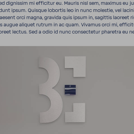
ed dignissim mi effi­citur eu. Mauris nisl sem, maximus eu ju
dunt ipsum. Quisque lobortis leo in nunc molestie, vel lacin
ae­sent orci magna, gravida quis ipsum in, sagittis laoreet ri
isis augue aliquet rutrum in ac quam. Vivamus orci mi, effi­citu
aoreet lectus. Sed a odio id nunc consec­tetur pharetra eu n