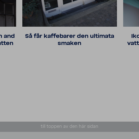
n and
Så får kaffe­barer den ulti­mata
Ik
atten
smaken
vatt
till toppen av den här sidan