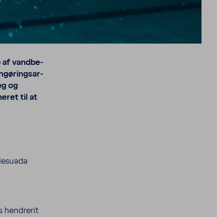
 af vand­be­
ngørings­ar­
æg og
eret til at
le­suada
s hendrerit