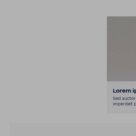
Lorem i
Sed auctor 
imper­diet 