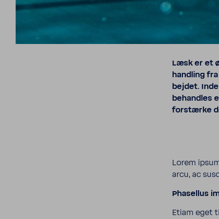
Læsk er et 
hand­ling fr
bejdet. Ind
behandles eft
forstærke d
Lorem ipsum 
arcu, ac susc
Phasellus im
Etiam eget t