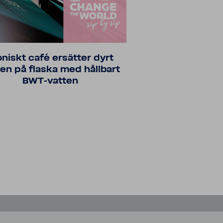
oniskt café ersätter dyrt
en på flaska med håll­bart
BWT-​vatten