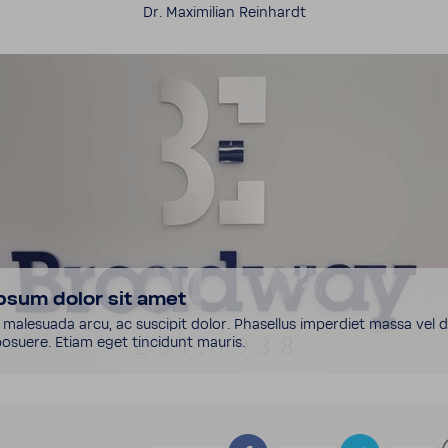
Dr. Maxi­mi­lian Rein­hardt
psum dolor sit amet
male­suada arcu, ac suscipit dolor. Phasellus imper­diet massa vel 
posuere. Etiam eget tincidunt mauris.