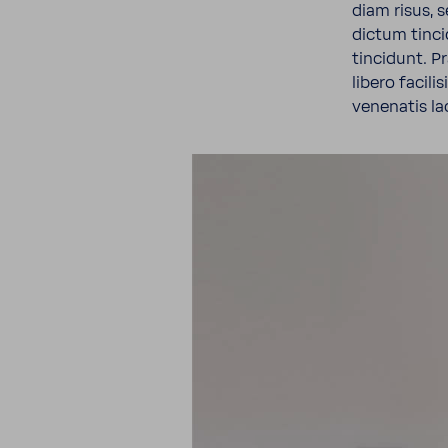
diam risus, s
dictum tinci
tincidunt. Pr
libero faci­l
vene­natis l