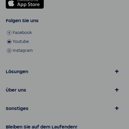
Folgen Sie uns
Face­book
Youtube
Insta­gram
Lösungen
Wasser von BWT
Über uns
Produkte für Zuhause
Online­shop
Magazin
Sonstiges
Lösungen für Geschäfts­kunden
Über BWT
Karriere
Daten­schutz
Bleiben Sie auf dem Laufenden!
Pro Portal