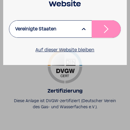
Website
Qualität
Vereinigte Staaten
Auf dieser Website bleiben
Zerti­fi­zie­rung
Diese Anlage ist DVGW-​zertifiziert (Deut­scher Verein
des Gas- und Wasser­fa­ches e.V.).