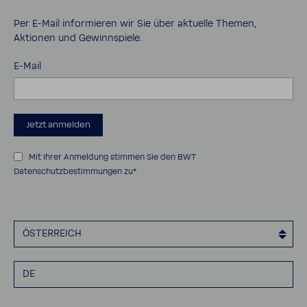
AGB
Kontakt
Impressum
Per E-​Mail infor­mieren wir Sie über aktu­elle Themen,
Aktionen und Gewinn­spiele.
Cookies
Sicher­heits­da­ten­blätter
E-Mail
Bedie­nungs­an­lei­tungen
Barrie­re­frei­heits­er­klä­rung
Jetzt anmelden
Mit Ihrer Anmeldung stimmen Sie den
BWT
Datenschutzbestimmungen
zu*
ÖSTER­REICH
DE