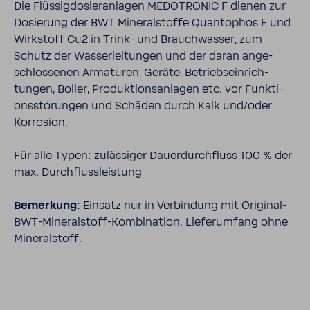
Die Flüs­sig­do­sier­an­lagen MEDO­TRONIC F dienen zur
Dosie­rung der BWT Mine­ral­stoffe Quan­to­phos F und
Wirk­stoff Cu2 in Trink-​​ und Brauch­wasser, zum
Schutz der Wasser­lei­tungen und der daran ange­
schlos­senen Arma­turen, Geräte, Betriebs­ein­rich­
tungen, Boiler, Produk­ti­ons­an­lagen etc. vor Funk­ti­
ons­stö­rungen und Schäden durch Kalk und/oder
Korro­sion.
Für alle Typen: zuläs­siger Dauer­durch­fluss 100 % der
max. Durch­fluss­leis­tung
Bemer­kung:
Einsatz nur in Verbin­dung mit Original-​​
BWT-​Mineralstoff-Kombination. Liefer­um­fang ohne
Mine­ral­stoff.