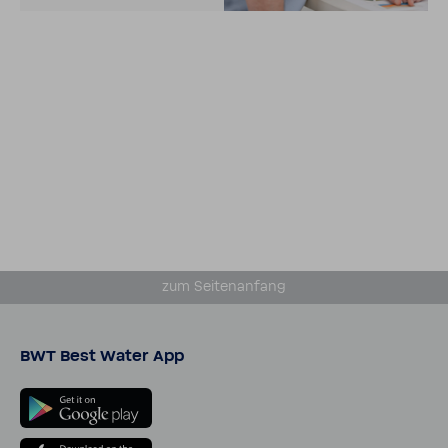
zum Seiten­an­fang
BWT Best Water App