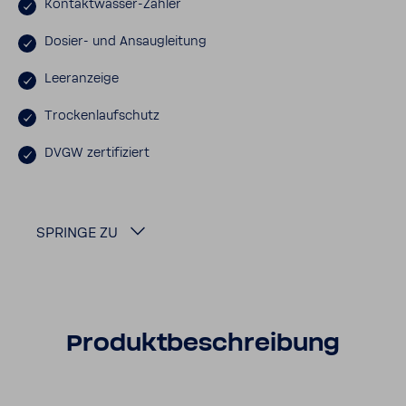
Kontaktwasser-​Zähler
Dosier-​ und Ansaug­lei­tung
Leer­an­zeige
Trocken­lauf­schutz
DVGW zerti­fi­ziert
SPRINGE ZU
Produkt­be­schrei­bung