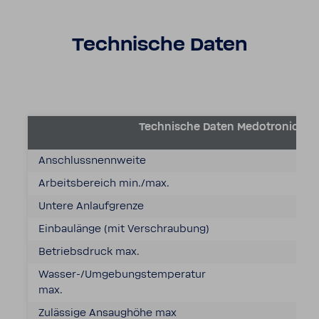
Tech­ni­sche Daten
Tech­ni­sche Daten Medo­tronic F
Anschluss­nenn­weite
Arbeits­be­reich min./max.
Untere Anlauf­grenze
Einbau­länge (mit Verschrau­bung)
Betriebs­druck max.
Wasser-​/Umge­bungs­tem­pe­ratur
max.
Zuläs­sige Ansaug­höhe max