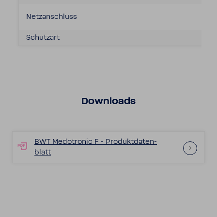
Netz­an­schluss
Schutzart
Down­loads
BWT Medo­tronic F - Produkt­da­ten­
blatt