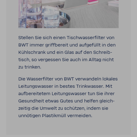
Stellen Sie sich einen Tisch­was­ser­filter von
BWT immer griff­be­reit und aufge­füllt in den
Kühl­schrank und ein Glas auf den Schreib­
tisch, so vergessen Sie auch im Alltag nicht
zu trinken.
Die Wasser­filter von BWT verwan­deln lokales
Leitungs­wasser in bestes Trink­wasser. Mit
aufbe­rei­tetem Leitungs­wasser tun Sie ihrer
Gesund­heit etwas Gutes und helfen gleich­
zeitig die Umwelt zu schützen, indem sie
unnö­tigen Plas­tik­müll vermeiden.