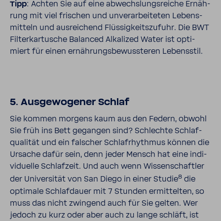
Tipp
: Achten Sie auf eine abwechs­lungs­reiche Ernäh­
rung mit viel frischen und unver­ar­bei­teten Lebens­
mit­teln und ausrei­chend Flüs­sig­keits­zu­fuhr. Die BWT
Filter­kar­tu­sche Balanced Alka­lized Water ist opti­
miert für einen ernäh­rungs­be­wuss­teren Lebens­stil.
5. Ausge­wo­gener Schlaf
Sie kommen morgens kaum aus den Federn, obwohl
Sie früh ins Bett gegangen sind? Schlechte Schlaf­
qua­lität und ein falscher Schlafrhythmus können die
Ursache dafür sein, denn jeder Mensch hat eine indi­
vi­du­elle Schlaf­zeit. Und auch wenn Wissen­schaftler
8
der Univer­sität von San Diego in einer Studie
die
opti­male Schlaf­dauer mit 7 Stunden ermit­telten, so
muss das nicht zwin­gend auch für Sie gelten. Wer
jedoch zu kurz oder aber auch zu lange schläft, ist