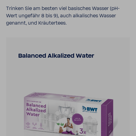
Trinken Sie am besten viel basi­sches Wasser (pH-​
Wert unge­fähr 8 bis 9), auch alka­li­sches Wasser
genannt, und Kräu­ter­tees.
Balanced Alka­lized Water