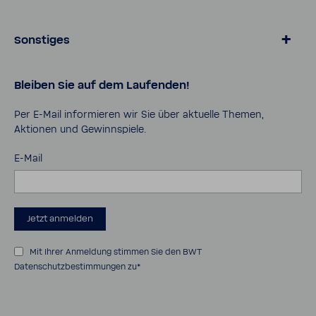
Produkte für Zuhause
Online­shop
Magazin
Sonstiges
Lösungen für Geschäfts­kunden
Über BWT
Karriere
Daten­schutz
Bleiben Sie auf dem Laufenden!
Pro Portal
AGB
Kontakt
Impressum
Per E-​Mail infor­mieren wir Sie über aktu­elle Themen,
Aktionen und Gewinn­spiele.
Cookies
Sicher­heits­da­ten­blätter
E-Mail
Bedie­nungs­an­lei­tungen
Barrie­re­frei­heits­er­klä­rung
Jetzt anmelden
Mit Ihrer Anmeldung stimmen Sie den
BWT
Datenschutzbestimmungen
zu*