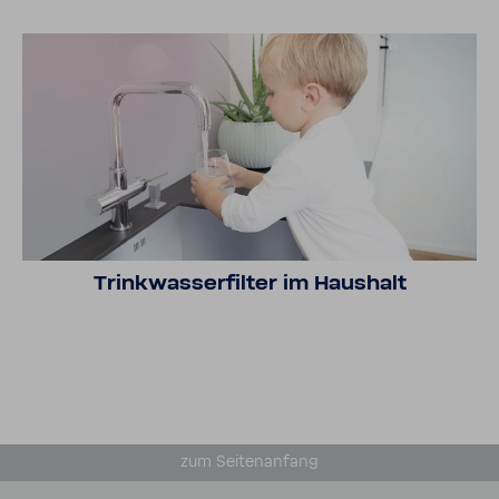
Trink­was­ser­filter im Haus­halt
zum Seiten­an­fang