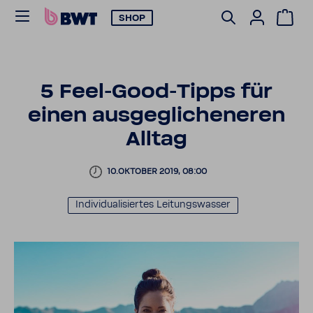
SHOP
5 Feel-​Good-Tipps für
einen ausge­gli­che­neren
Alltag
10.OKTOBER 2019, 08:00
Indi­vi­dua­li­siertes Leitungs­wasser