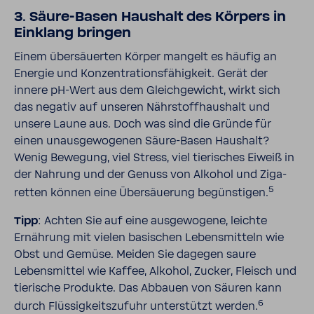
3. Säure-​​Basen Haus­halt des Körpers in
Einklang bringen
Einem über­säu­erten Körper mangelt es häufig an
Energie und Konzen­tra­ti­ons­fä­hig­keit. Gerät der
innere pH-​Wert aus dem Gleich­ge­wicht, wirkt sich
das negativ auf unseren Nähr­stoff­haus­halt und
unsere Laune aus. Doch was sind die Gründe für
einen unaus­ge­wo­genen Säure-​​Basen Haus­halt?
Wenig Bewe­gung, viel Stress, viel tieri­sches Eiweiß in
der Nahrung und der Genuss von Alkohol und Ziga­
5
retten können eine Über­säue­rung begüns­tigen.
Tipp
: Achten Sie auf eine ausge­wo­gene, leichte
Ernäh­rung mit vielen basi­schen Lebens­mit­teln wie
Obst und Gemüse. Meiden Sie dagegen saure
Lebens­mittel wie Kaffee, Alkohol, Zucker, Fleisch und
tieri­sche Produkte. Das Abbauen von Säuren kann
6
durch Flüs­sig­keits­zu­fuhr unter­stützt werden.