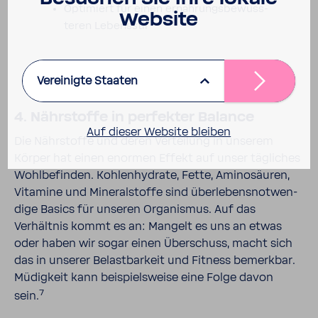
Opti­miert für einen ernäh­rungs­be­wuss­
Website
teren Lebens­stil
Vereinigte Staaten
4. Nähr­stoffe in perfekter Balance
Auf dieser Website bleiben
Die Nähr­stoffe und deren Vertei­lung in unserem
Körper hat einen enormen Effekt auf unser tägli­ches
Wohl­be­finden. Kohlen­hy­drate, Fette, Amino­säuren,
Vitamine und Mine­ral­stoffe sind über­le­bens­not­wen­
dige Basics für unseren Orga­nismus. Auf das
Verhältnis kommt es an: Mangelt es uns an etwas
oder haben wir sogar einen Über­schuss, macht sich
das in unserer Belast­bar­keit und Fitness bemerkbar.
Müdig­keit kann beispiels­weise eine Folge davon
7
sein.