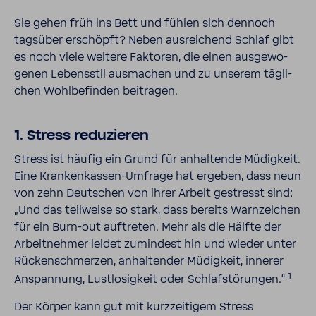
Sie gehen früh ins Bett und fühlen sich dennoch
tags­über erschöpft? Neben ausrei­chend Schlaf gibt
es noch viele weitere Faktoren, die einen ausge­wo­
genen Lebens­stil ausma­chen und zu unserem tägli­
chen Wohl­be­finden beitragen.
1. Stress redu­zieren
Stress ist häufig ein Grund für anhal­tende Müdig­keit.
Eine Krankenkassen-​Umfrage hat ergeben, dass neun
von zehn Deut­schen von ihrer Arbeit gestresst sind:
„Und das teil­weise so stark, dass bereits Warn­zei­chen
für ein Burn-​out auftreten. Mehr als die Hälfte der
Arbeit­nehmer leidet zumin­dest hin und wieder unter
Rücken­schmerzen, anhal­tender Müdig­keit, innerer
1
Anspan­nung, Lust­lo­sig­keit oder Schlaf­stö­rungen.“
Der Körper kann gut mit kurz­zei­tigem Stress