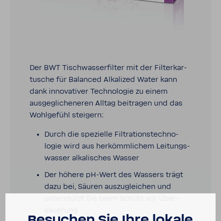
Der BWT Tisch­was­ser­filter mit der Filter­kar­
tu­sche für Balanced Alka­lized Water kann
dank inno­va­tiver Tech­no­logie zu einem
ausge­gli­che­neren Alltag beitragen und das
Wohl­ge­fühl stei­gern:
Durch die spezi­elle Filtra­ti­ons­tech­no­
logie wird aus herkömm­li­chem Leitungs­
wasser alka­li­sches Wasser
Der höhere pH-​Wert des Wassers trägt
dazu bei, Säuren auszu­glei­chen und
unter­stützt Sie beim Schutz vor Über­
säue­rung
Besu­chen Sie Ihre lokale