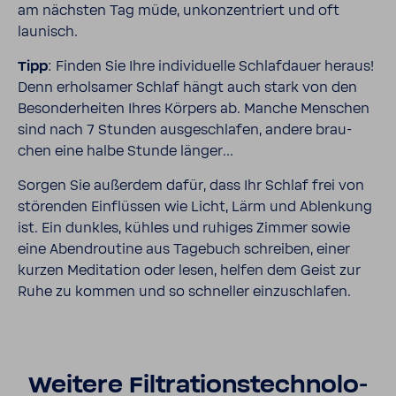
am nächsten Tag müde, unkon­zen­triert und oft
launisch.
Tipp
: Finden Sie Ihre indi­vi­du­elle Schlaf­dauer heraus!
Denn erhol­samer Schlaf hängt auch stark von den
Beson­der­heiten Ihres Körpers ab. Manche Menschen
sind nach 7 Stunden ausge­schlafen, andere brau­
chen eine halbe Stunde länger...
Sorgen Sie außerdem dafür, dass Ihr Schlaf frei von
störenden Einflüssen wie Licht, Lärm und Ablen­kung
ist. Ein dunkles, kühles und ruhiges Zimmer sowie
eine Abend­rou­tine aus Tage­buch schreiben, einer
kurzen Medi­ta­tion oder lesen, helfen dem Geist zur
Ruhe zu kommen und so schneller einzu­schlafen.
Weitere Filtra­ti­ons­tech­no­lo­