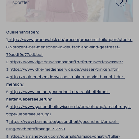
sportler.
Quel­len­an­gaben:
1
https://www.prono­vabkk.de/presse/pres­se­mit­tei­lungen/studie-​
87-prozent-der-menschen-in-deutschland-sind-gestresst-
79addf9e77ddbbef
2
https://www.dge.de/wissen­schaft/refe­renz­werte/wasser/
3
https://www.dge-​medienservice.de/wasser-​trinken.html
4
https://aok-​erleben.de/wasser-​trinken-so-viel-braucht-der-
mensch/
5
https://www.meine-​gesundheit.de/krank­heit/krank­
heiten/ueber­sae­ue­rung
6
https://www.gesund­heits­wissen.de/erna­eh­rung/erna­eh­rungs­
tipps/ueber­sae­ue­rung/
7
https://www.barmer.de/gesund­heit/gesund­heit/erna­eh­
rung/naehrstoffmangel-​97738
8
https://jamanet­work.com/jour­nals/jama­psych­iatry/full­ar­