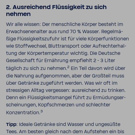
2. Ausrei­chend Flüs­sig­keit zu sich
nehmen
Wir alle wissen: Der mensch­liche Körper besteht im
Erwach­se­nen­alter aus rund 70 % Wasser. Regel­mä­
ßige Flüs­sig­keits­zu­fuhr ist für viele Körper­funk­tionen
wie Stoff­wechsel, Blut­trans­port oder Aufrecht­erhal­
tung der Körper­tem­pe­ratur wichtig. Die Deut­sche
Gesell­schaft für Ernäh­rung empfiehlt 2 - 3 Liter
2
täglich zu sich zu nehmen.
Ein Teil davon wird über
die Nahrung aufge­nommen, aber der Groß­teil muss
über Getränke zuge­führt werden. Was wir oft im
stres­sigen Alltag vergessen: ausrei­chend zu trinken.
Denn ein Flüs­sig­keits­mangel führt zu Ermü­dungs­er­
schei­nungen, Kopf­schmerzen und schlechter
3
Konzen­tra­tion.
Tipp
: Ideale Getränke sind Wasser und unge­süßte
Tees. Am besten gleich nach dem Aufstehen ein bis